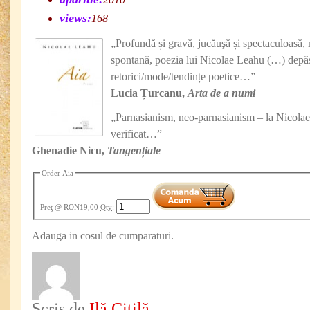
views:
168
„Profundă și gravă, jucăuşă și spectaculoasă, 
spontană, poezia lui Nicolae Leahu (…) depășe
retorici/mode/tendințe poetice…”
Lucia Țurcanu,
Arta de a numi
„Parnasianism, neo-parnasianism – la Nicola
verificat…”
Ghenadie Nicu,
Tangențiale
Order Aia
Preţ
@ RON19,00
Qty
:
Adauga in cosul de cumparaturi.
Scris de
Ilă Citilă