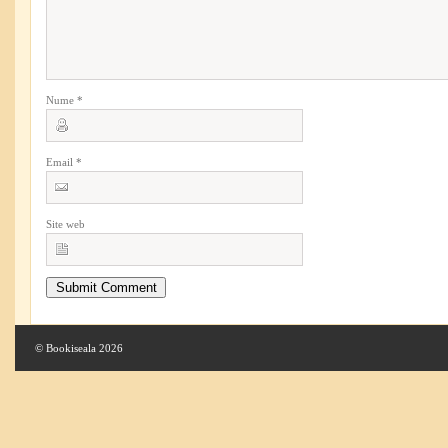
Nume
*
Email
*
Site web
© Bookiseala 2026