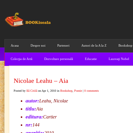
Acasa
Despre noi
Parteneri
Autori de la A la Z
Bookshop
Colecţia de Artă
Dezvoltare personală
Educatie
Laureaţi Nobel
Nicolae Leahu – Aia
Posted by
Ilă Citilă
on Apr 1, 2010 in
Bookshop
,
Poezie
|
0 comments
autor:
Leahu, Nicolae
titlu:
Aia
editura:
Cartier
nr:
144
aparitie:
2010