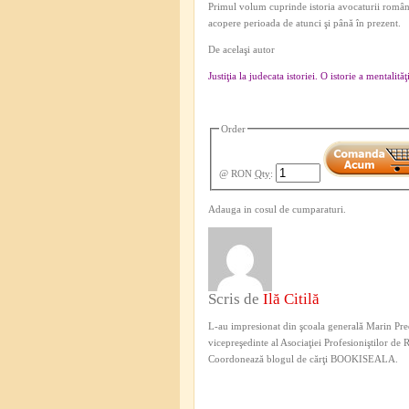
Primul volum cuprinde istoria avocaturii român
acopere perioada de atunci şi până în prezent.
De acelaşi autor
Justiţia la judecata istoriei. O istorie a mentalit
Order
@ RON
Qty
:
Adauga in cosul de cumparaturi.
Scris de
Ilă Citilă
L-au impresionat din şcoala generală Marin Pred
vicepreşedinte al Asociaţiei Profesioniştilor de
Coordonează blogul de cărţi BOOKISEALA.