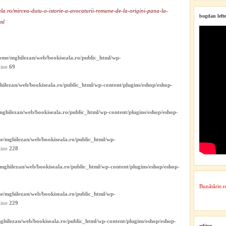
ala.ro/mircea-dutu-o-istorie-a-avocaturii-romane-de-la-origini-pana-la-
bogdan lefte
ml
ome/mghilezan/web/bookiseala.ro/public_html/wp-
line
69
ilezan/web/bookiseala.ro/public_html/wp-content/plugins/eshop/eshop-
ghilezan/web/bookiseala.ro/public_html/wp-content/plugins/eshop/eshop-
e/mghilezan/web/bookiseala.ro/public_html/wp-
line
228
mghilezan/web/bookiseala.ro/public_html/wp-content/plugins/eshop/eshop-
Bunătărie.r
e/mghilezan/web/bookiseala.ro/public_html/wp-
line
229
ghilezan/web/bookiseala.ro/public_html/wp-content/plugins/eshop/eshop-
editor