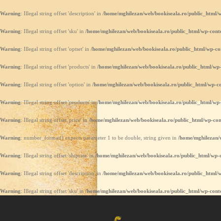
Warning
: Illegal string offset 'description' in
/home/mghilezan/web/bookiseala.ro/public_html/w
Warning
: Illegal string offset 'sku' in
/home/mghilezan/web/bookiseala.ro/public_html/wp-conte
Warning
: Illegal string offset 'optset' in
/home/mghilezan/web/bookiseala.ro/public_html/wp-co
Warning
: Illegal string offset 'products' in
/home/mghilezan/web/bookiseala.ro/public_html/wp-
Warning
: Illegal string offset 'option' in
/home/mghilezan/web/bookiseala.ro/public_html/wp-co
Warning
: Illegal string offset 'products' in
/home/mghilezan/web/bookiseala.ro/public_html/wp-
Warning
: Illegal string offset 'price' in
/home/mghilezan/web/bookiseala.ro/public_html/wp-con
Warning
: number_format() expects parameter 1 to be double, string given in
/home/mghilezan/w
Warning
: Illegal string offset 'shiprate' in
/home/mghilezan/web/bookiseala.ro/public_html/wp-c
Warning
: Illegal string offset 'description' in
/home/mghilezan/web/bookiseala.ro/public_html/w
Warning
: Illegal string offset 'sku' in
/home/mghilezan/web/bookiseala.ro/public_html/wp-conte