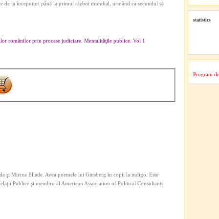
e de la începuturi până la primul război mondial, urmând ca secundul să
statistics
ăţilor românilor prin procese judiciare. Mentalităţile publice. Vol 1
Program de
a şi Mircea Eliade. Avea poemele lui Ginsberg în copii la indigo. Este
 Relaţii Publice şi membru al American Association of Political Consultants.