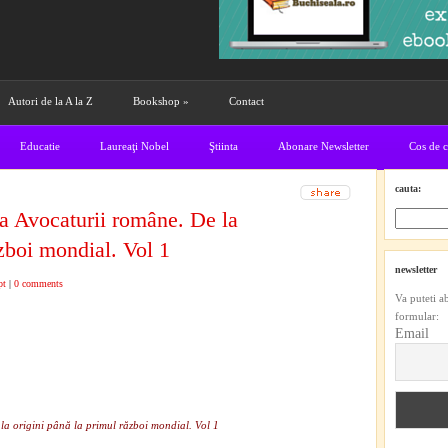
Autori de la A la Z
Bookshop
»
Contact
Educatie
Laureaţi Nobel
Ştiinta
Abonare Newsletter
Cos de 
cauta:
a Avocaturii române. De la
ăzboi mondial. Vol 1
newsletter
pt
|
0 comments
Va puteti a
formular:
Email
 la origini până la primul război mondial. Vol 1