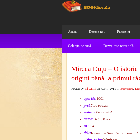
Acasa
Despre noi
Parteneri
Colecţia de Artă
Dezvoltare personală
Mircea Duţu – O istorie 
origini până la primul r
Posted by
Ilă Citilă
on Apr 1, 2011 in
Bookshop
,
Dre
aparitie:
2001
pret:
Stoc epuizat
editura:
Economică
autor:
Duţu, Mircea
nr:
304
titlu:
O istorie a Avocaturii române. De
slider_style:
default.css