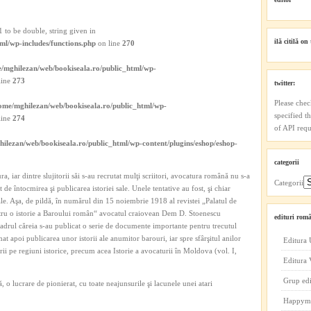
 to be double, string given in
ilă citilă on 
ml/wp-includes/functions.php
on line
270
/mghilezan/web/bookiseala.ro/public_html/wp-
line
273
twitter:
Please chec
ome/mghilezan/web/bookiseala.ro/public_html/wp-
specified t
line
274
of API reque
ilezan/web/bookiseala.ro/public_html/wp-content/plugins/eshop/eshop-
categorii
ura, iar dintre slujitorii săi s-au recrutat mulţi scriitori, avocatura română nu s-a
Categorii
de întocmirea şi publicarea istoriei sale. Unele tentative au fost, şi chiar
iale. Aşa, de pildă, în numărul din 15 noiembrie 1918 al revistei „Palatul de
entru o istorie a Baroului român“ avocatul craiovean Dem D. Stoenescu
edituri româ
adrul căreia s-au publicat o serie de documente importante pentru trecutul
at apoi publicarea unor istorii ale anumitor barouri, iar spre sfârşitul anilor
Editura 
rii pe regiuni istorice, precum acea Istorie a avocaturii în Moldova (vol. I,
Editura
Grup ed
, o lucrare de pionierat, cu toate neajunsurile şi lacunele unei atari
Happym