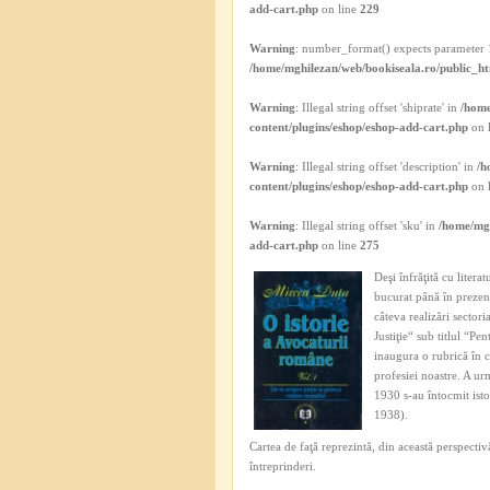
add-cart.php
on line
229
Warning
: number_format() expects parameter 1
/home/mghilezan/web/bookiseala.ro/public_ht
Warning
: Illegal string offset 'shiprate' in
/home
content/plugins/eshop/eshop-add-cart.php
on 
Warning
: Illegal string offset 'description' in
/h
content/plugins/eshop/eshop-add-cart.php
on 
Warning
: Illegal string offset 'sku' in
/home/mgh
add-cart.php
on line
275
Deşi înfrăţită cu literat
bucurat până în prezent 
câteva realizări sector
Justiţie“ sub titlul “P
inaugura o rubrică în c
profesiei noastre. A urm
1930 s-au întocmit isto
1938).
Cartea de faţă reprezintă, din această perspectivă
întreprinderi.