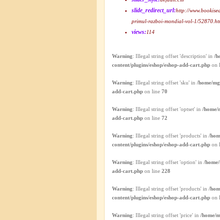
slide_redirect_url:
http://www.bookise
primul-razboi-mondial-vol-1/52870.ht
views:
114
Warning
: Illegal string offset 'description' in
/h
content/plugins/eshop/eshop-add-cart.php
on 
Warning
: Illegal string offset 'sku' in
/home/mgh
add-cart.php
on line
70
Warning
: Illegal string offset 'optset' in
/home/m
add-cart.php
on line
72
Warning
: Illegal string offset 'products' in
/hom
content/plugins/eshop/eshop-add-cart.php
on 
Warning
: Illegal string offset 'option' in
/home/
add-cart.php
on line
228
Warning
: Illegal string offset 'products' in
/hom
content/plugins/eshop/eshop-add-cart.php
on 
Warning
: Illegal string offset 'price' in
/home/m