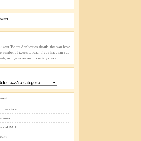
twitter
k your Twitter Application details, that you have
he number of tweets to load, if you have ran out
sts, or if your account is set to private
neşti
Universitară
 Vremea
itorial RAO
ed.tv