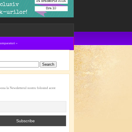
cumparaturi
»
bona la Newsletterul nostru folosind acest