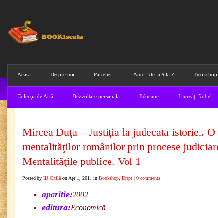
Acasa
Despre noi
Parteneri
Autori de la A la Z
Bookshop
Colecţia de Artă
Dezvoltare personală
Educatie
Laureaţi Nobel
Mircea Duţu – Justiţia la judecata istoriei. O 
mentalităţilor românilor prin procese judiciar
Mentalităţile publice. Vol 1
Posted by
Ilă Citilă
on Apr 1, 2011 in
Bookshop
,
Drept
|
0 comments
aparitie:
2002
editura:
Economică