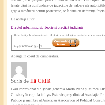
legate până la confundare de judecăţile de valoare ale autorităţi
grijă a rămânerii pentru posteritate, se înclină cu deferenţa înţele
De acelaşi autor
Dreptul urbanismului. Teorie şi practică judiciară
Order Justiţia la judecata istoriei. O istorie a mentalităţilor românilor prin procese ju
Preţ
@ RON20,00
Qty
:
Adauga in cosul de cumparaturi.
Scris de
Ilă Citilă
L-au impresionat din şcoala generală Marin Preda şi Mircea Eli
Ginsberg în copii la indigo. Este vicepreşedinte al Asociaţiei Pro
Publice şi membru al American Association of Political Consul