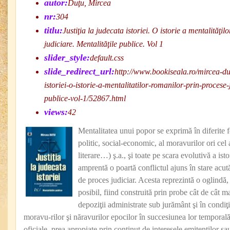
autor:
Duţu, Mircea
nr:
304
titlu:
Justiţia la judecata istoriei. O istorie a mentalităţi
judiciare. Mentalităţile publice. Vol 1
slider_style:
default.css
slide_redirect_url:
http://www.bookiseala.ro/mircea-dut
istoriei-o-istorie-a-mentalitatilor-romanilor-prin-procese-
publice-vol-1/52867.html
views:
42
Mentalitatea unui popor se exprimă în diferite f
politic, social-economic, al moravurilor ori cel al 
literare…) ş.a., şi toate pe scara evolutivă a ist
amprentă o poartă conflictul ajuns în stare acută
de proces judiciar. Acesta reprezintă o oglindă,
posibil, fiind construită prin probe cât de cât m
depoziţii administrate sub jurământ şi în condiţi
moravu-rilor şi năravurilor epocilor în succesiunea lor temporală
oficiale, prea apropiate prin conţinut de interesele emitenţilor sau