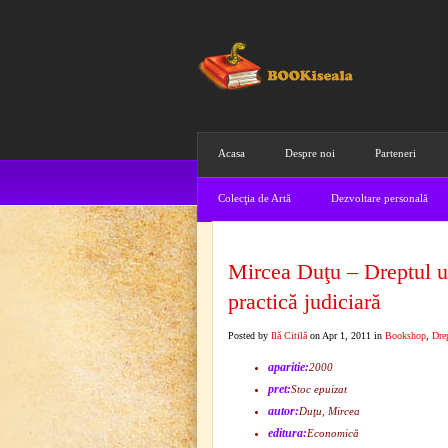
Acasa
Despre noi
Parteneri
Colecţia de Artă
Dezvoltare personală
Mircea Duţu – Dreptul u
practică judiciară
Posted by
Ilă Citilă
on Apr 1, 2011 in
Bookshop
,
Dre
aparitie:
2000
pret:
Stoc epuizat
autor:
Duţu, Mircea
editura:
Economică