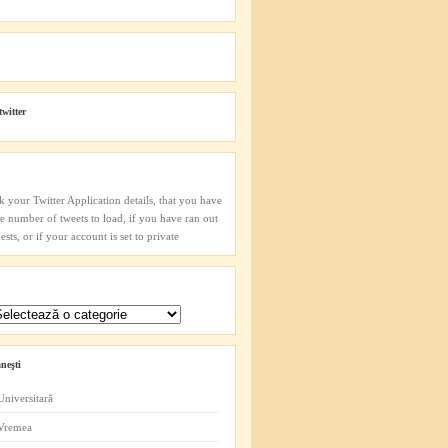
twitter
k your Twitter Application details, that you have
he number of tweets to load, if you have ran out
sts, or if your account is set to private
neşti
Universitară
 Vremea