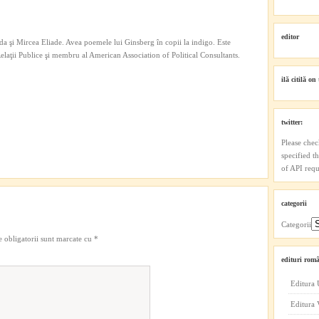
editor
a şi Mircea Eliade. Avea poemele lui Ginsberg în copii la indigo. Este
 Relaţii Publice şi membru al American Association of Political Consultants.
ilă citilă on 
twitter:
Please chec
specified t
of API reque
categorii
Categorii
 obligatorii sunt marcate cu
*
edituri româ
Editura 
Editura