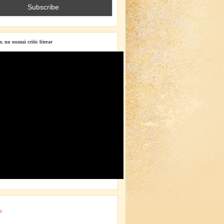
r, nu numai critic literar
o