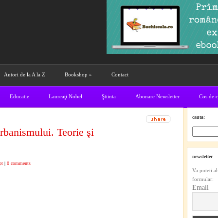
Autori de la A la Z
Bookshop
»
Contact
Educatie
Laureaţi Nobel
Ştiinta
Abonare Newsletter
Cos de 
cauta:
rbanismului. Teorie şi
newsletter
pt
|
0 comments
Va puteti a
formular:
Email