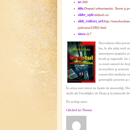
nr:
360
titlu:
Dreptul urbanismului. Teorie şi pr
slider_style:
default.css
slide_redirect_url:
http://www.bookisea
judiciara/52862.html
views:
117
Dezvoltarea fără precede
lea, în alte părţi mult 
amenajarea spaţiului ur
locale şi naţională. Iar
ca nouă ramură de drept
reconciliere şi armonie 
conservării mediului nat
generaţiile prezente şi c
În urma unei istorii nu lipsite de sinuozităţi, D
studii ale Facultăţilor de Drept şi în planurile de 
De acelaşi autor
Călcâiul lui Themis