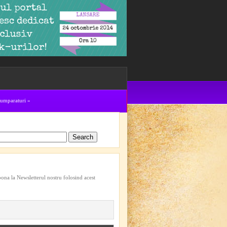
cumparaturi
»
bona la Newsletterul nostru folosind acest