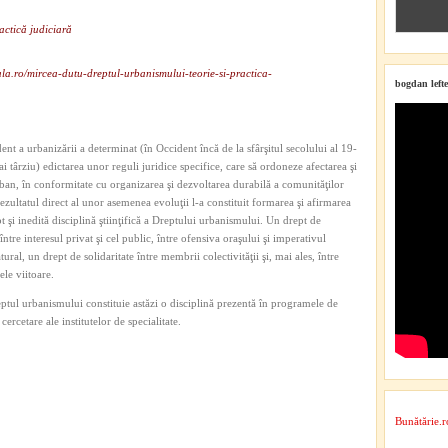
actică judiciară
la.ro/mircea-dutu-dreptul-urbanismului-teorie-si-practica-
bogdan lefte
nt a urbanizării a determinat (în Occident încă de la sfârşitul secolului al 19-
mai târziu) edictarea unor reguli juridice specifice, care să ordoneze afectarea şi
ban, în conformitate cu organizarea şi dezvoltarea durabilă a comunităţilor
 rezultatul direct al unor asemenea evoluţii l‑a constituit formarea şi afirmarea
 şi inedită disciplină ştiinţifică a Dreptului urbanismului. Un drept de
între interesul privat şi cel public, între ofensiva oraşului şi imperativul
ural, un drept de solidaritate între membrii colectivităţii şi, mai ales, între
ele viitoare.
reptul urbanismului constituie astăzi o disciplină prezentă în programele de
cercetare ale institutelor de specialitate.
Bunătărie.r