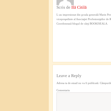
Scris de
Ilă Citilă
L-au impresionat din şcoala generală Marin Pred
vicepreşedinte al Asociaţiei Profesioniştilor de
Coordonează blogul de cărţi BOOKISEALA.
Leave a Reply
Adresa ta de email nu va fi publicată.
Câmpurile
Comentariu