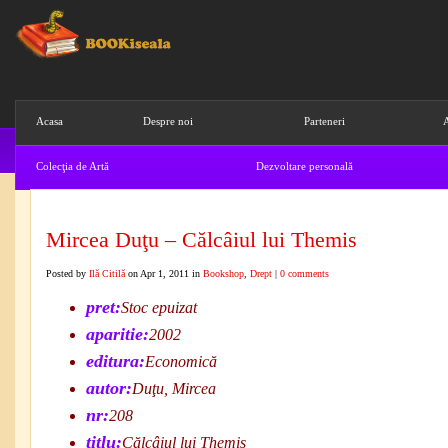
Acasa
Despre noi
Parteneri
A
Colecţia de Artă
Dezvoltare personală
Ştiinta
Abonare Newsletter
Cos de 
Mircea Duţu – Călcâiul lui Themis
Posted by
Ilă Citilă
on Apr 1, 2011 in
Bookshop
,
Drept
|
0 comments
pret:
Stoc epuizat
aparitie:
2002
editura:
Economică
autor:
Duţu, Mircea
nr:
208
titlu:
Călcâiul lui Themis