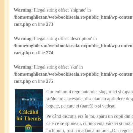
Warning
: Illegal string offset 'shiprate' in
/home/mghilezan/web/bookiseala.ro/public_html/wp-content
cart.php
on line
273
Warning
: Illegal string offset 'description' in
/home/mghilezan/web/bookiseala.ro/public_html/wp-content
cart.php
on line
274
Warning
: Illegal string offset 'sku' in
/home/mghilezan/web/bookiseala.ro/public_html/wp-content
cart.php
on line
275
Curtenii unui rege puternic, slugarnici şi (apare
strălucire a acestuia, discutau cu aprindere de
bogate, pe care ei (parcă) o şi vedeau.
Pe când discuţia era în toi, apăru un copil din
cele ce se spuneau, cu inocenţa vârstei şi fără 
închipuiri, rosti cu adâncă mirare: „Dar regele