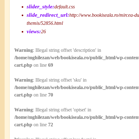
slider_style:
default.css
slide_redirect_url:
http://www.bookiseala.ro/mircea-dut
themis/52856.html
views:
26
Warning
: Illegal string offset 'description' in
/home/mghilezan/web/bookiseala.ro/public_html/wp-content
cart.php
on line
69
Warning
: Illegal string offset 'sku' in
/home/mghilezan/web/bookiseala.ro/public_html/wp-content
cart.php
on line
70
Warning
: Illegal string offset 'optset' in
/home/mghilezan/web/bookiseala.ro/public_html/wp-content
cart.php
on line
72