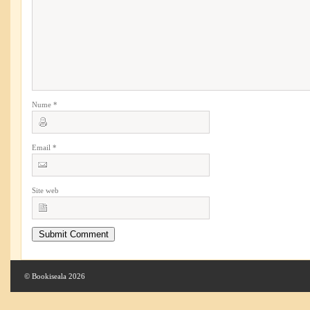
Nume
*
Email
*
Site web
© Bookiseala 2026