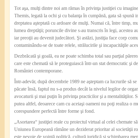
Tot aşa, mulţi dintre noi am rămas în privinţa justiţiei cu imaginea
Themis, legată la ochi şi cu balanţa în cumpănă, gata să spună im
dreptatea aşteptată cu ardoare de mulţi. Numai că, între timp, mu
lumea dreptăţii; poruncile divine s‑au transcris în legi, acestea 
iar preoţii au devenit judecători. Şi astăzi, justiţia face corp com
contaminându-se de toate relele, strălucirile şi incapacităţile aces
Dezbrăcată şi goală, ea ne poate schimba total sau parţial părere
care este chemată să le proteguiască într‑un stat democratic şi de
României contemporane.
Într-adevăr, după decembrie 1989 ne aşteptam ca lucrurile să s
păcate însă, faptul nu s‑a produs decât la nivelul legilor de orga
avocaturii şi mai puţin în privinţa practicilor şi a mentalităţilor.
putea altfel, deoarece cam cu aceiaşi oameni nu poţi realiza o mu
corespundere perfectă între forme şi fond.
„Asortarea“ justiţiei reale cu proiectul virtual al celei chemate să
Uniunea Europeană rămâne un deziderat prioritar al societăţii ro
este nevoie de voinţă politică, cultură juridică şi schimbarea ment