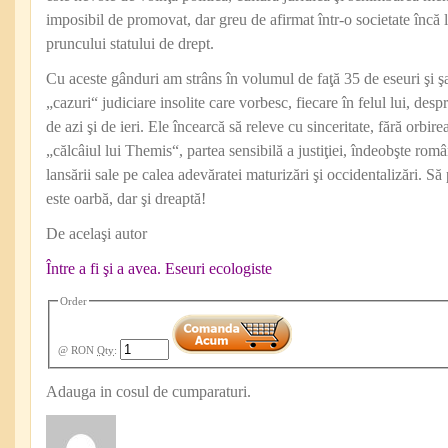
imposibil de promovat, dar greu de afirmat într‑o societate încă 
pruncului statului de drept.
Cu aceste gânduri am strâns în volumul de faţă 35 de eseuri şi şa
„cazuri“ judiciare insolite care vorbesc, fiecare în felul lui, despr
de azi şi de ieri. Ele încearcă să releve cu sinceritate, fără orbire
„călcâiul lui Themis“, partea sensibilă a justiţiei, îndeobşte româ
lansării sale pe calea adevăratei maturizări şi occidentalizări. Să
este oarbă, dar şi dreaptă!
De acelaşi autor
Între a fi şi a avea. Eseuri ecologiste
Order
@ RON
Qty
:
Adauga in cosul de cumparaturi.