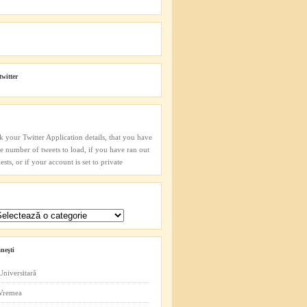
twitter
k your Twitter Application details, that you have
he number of tweets to load, if you have ran out
sts, or if your account is set to private
neşti
Universitară
 Vremea