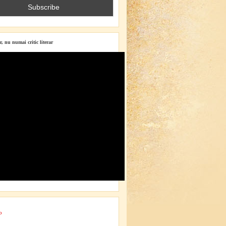
r, nu numai critic literar
o