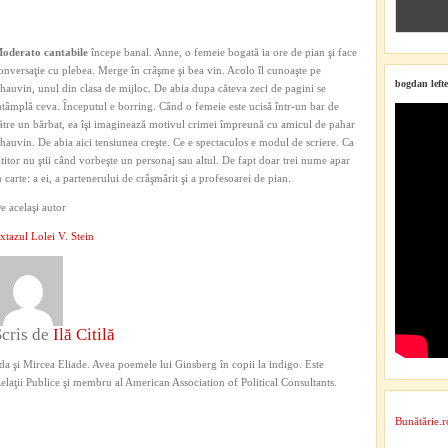
oderato cantabile
începe banal. Anne, o femeie bogată ia ore de pian şi face
onversaţie cu plebea. Merge în crâşme şi bea vin. Acolo îl cunoaşte pe
bogdan lefte
hauvin, unul din clasa de mijloc. De abia dupa căteva zeci de pagini se
ntâmplă ceva. Începutul e borring. Când o femeie este ucisă într-un bar de
ătre un bărbat, ea îşi imaginează motivul crimei împreună cu amicul de pahar
hauvin. De abia aici tensiunea creşte. Ce e spectaculos e modul de scriere. Ca
ititor nu ştii când vorbeşte un personaj sau altul. De fapt doar trei nume apar
n carte: a ei, a partenerului de crâşmărit şi a profesoarei de pian.
e acelaşi autor
xtazul Lolei V. Stein
Scris de
Ilă Citilă
a şi Mircea Eliade. Avea poemele lui Ginsberg în copii la indigo. Este
 Relaţii Publice şi membru al American Association of Political Consultants.
Bunătărie.r