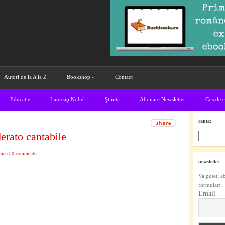
Autori de la A la Z
Bookshop
»
Contact
Educatie
Laureaţi Nobel
Ştiinta
Abonare Newsletter
Cos de 
cauta:
rato cantabile
man
|
0 comments
newsletter
Va puteti a
formular:
Email