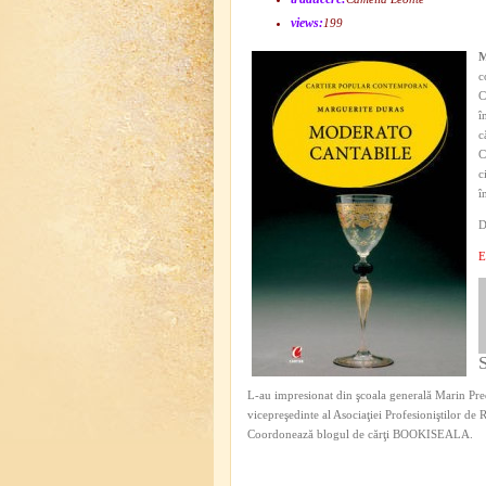
views:
199
M
c
C
î
c
C
c
î
D
E
L-au impresionat din şcoala generală Marin Pred
vicepreşedinte al Asociaţiei Profesioniştilor de
Coordonează blogul de cărţi BOOKISEALA.