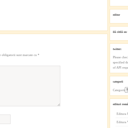
editor
ilă citilă on 
twitter:
 obligatorii sunt marcate cu
*
Please chec
specified t
of API reque
categorii
Categorii
edituri româ
Editura 
Editura