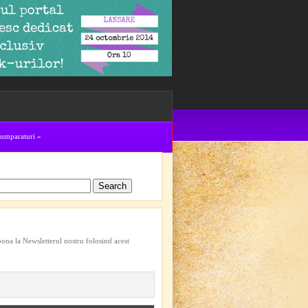
cumparaturi
»
bona la Newsletterul nostru folosind acest