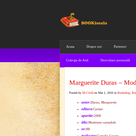
Acasa
Despre noi
Parteneri
Colecţia de Artă
Dezvoltare personală
Marguerite Duras – Mode
Posted by
Ilă Citilă
on Mai 1, 2010 in
Bookshop
,
Ro
autor:
Duras, Marguerite
editura:
Cartier
aparitie:
2006
titlu:
Moderato cantabile
nr:
88
traducere:
Camelia Leonte