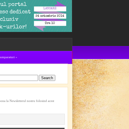
cumparaturi
»
bona la Newsletterul nostru folosind acest