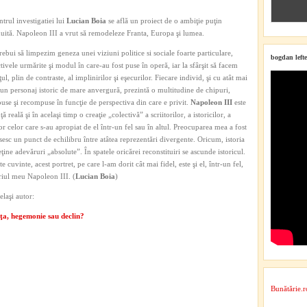
ntrul investigatiei lui
Lucian Boia
se află un proiect de o ambiţie puţin
uită. Napoleon III a vrut să remodeleze Franta, Europa şi lumea.
rebui să limpezim geneza unei viziuni politice si sociale foarte particulare,
bogdan lefte
tivele urmărite şi modul în care-au fost puse în operă, iar la sfârşit să facem
ţul, plin de contraste, al implinirilor şi eşecurilor. Fiecare individ, şi cu atât mai
un personaj istoric de mare anvergură, prezintă o multitudine de chipuri,
se şi recompuse în funcţie de perspectiva din care e privit.
Napoleon III
este
nţă reală şi în acelaşi timp o creaţie „colectivă” a scriitorilor, a istoricilor, a
or celor care s-au apropiat de el într-un fel sau în altul. Preocuparea mea a fost
sesc un punct de echilibru între atâtea reprezentări divergente. Oricum, istoria
ţine adevăruri „absolute”. În spatele oricărei reconstituiri se ascunde istoricul.
te cuvinte, acest portret, pe care l-am dorit cât mai fidel, este şi el, într-un fel,
iul meu Napoleon III. (
Lucian Boia
)
elaşi autor:
ţa, hegemonie sau declin?
Bunătărie.r