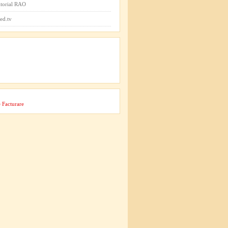
itorial RAO
ed.tv
 Facturare