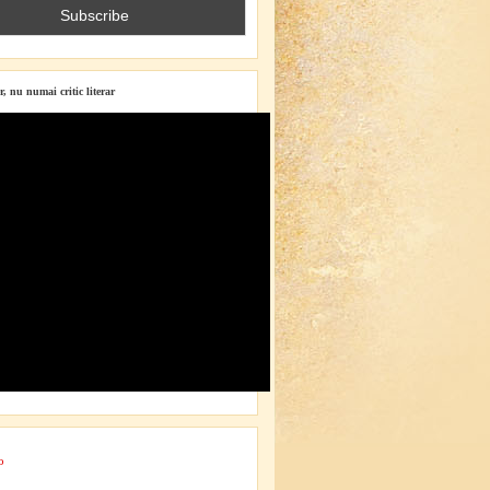
r, nu numai critic literar
o