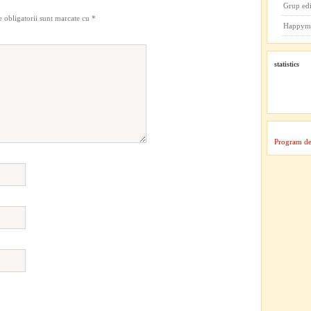
Grup ed
 obligatorii sunt marcate cu
*
Happym
statistics
Program de