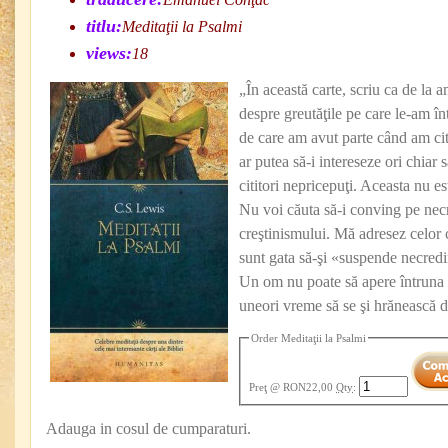
titlu:
Meditaţii la Psalmi
views:
18
„În această carte, scriu ca de la 
despre greutăţile pe care le-am în
de care am avut parte când am cit
ar putea să-i intereseze ori chiar s
cititori nepricepuţi. Aceasta nu e
Nu voi căuta să-i conving pe nec
creştinismului. Mă adresez celor 
sunt gata să-şi «suspende necredin
Un om nu poate să apere întruna 
uneori vreme să se şi hrănească 
Order Meditaţii la Psalmi
Preţ
@ RON22,00
Qty
:
Adauga in cosul de cumparaturi.