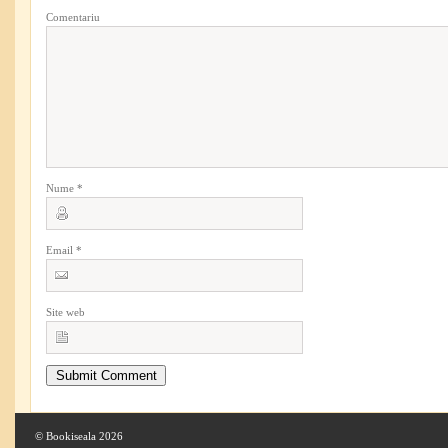
Comentariu
Nume
*
Email
*
Site web
© Bookiseala 2026