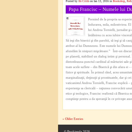
Posted by
Ilă Citilă
on Ian 13, 2016 in
Bookshop
,
Reli
Papa Francisc – Numele lui D
Pornind de la propria sa experien
îndurarea, mila, milostivirea. El
lui Andrea Tornielli, jurnalist ş
întâlnirea cu acea iubire viscera
Să ieşi din biserici şi din parohii, să ieşi şi să c
atribut al lui Dumnezeu. Este numele lui Dumnez
afundăm în nisipuri mişcătoare.” Într-un discurs 
pe planetă, stabilind un dialog intim şi personal.
dintotdeauna punctul cardinal al mărturiei sale ş
toate acele suflete – din Biserică şi din afara ei – 
fizice şi spirituale. În primul rând, acea umanitate
marginalizaţii, deţinuţii şi prostituatele, dar şi c
vaticanistul Andrea Tornielli, Francisc explică –
experienţa sa clericală – raţiunea convocării unu
etice şi teologice, Francisc reafirmă că Biserica
conştiinţe pentru a da speranţă în ce priveşte asu
« Older Entries
© Bookiseala 2026