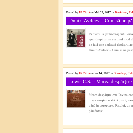
Posted by
Ilă Citilă
on Mai 29, 2017 in
Bookshop
,
Rel
Dmitri Avdeev – Cum să ne păs
Psihiatrul și psihoterapeutul or
apar drept urmare a unui mod de 
de față este dedicată depășirii ace
Dmitri Avdeev – Cum să ne păst
Posted by
Ilă Citilă
on Ian 14, 2017 in
Bookshop
,
Reli
Lewis C.S. – Marea despărţire
Marea despărţire este Divina com
oraş cenuşiu cu străzi pustii, ca
până în apropierea Raiului, un mu
pământeşti.