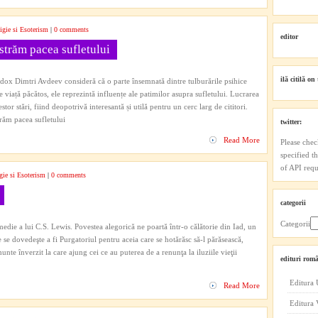
igie si Esoterism
|
0 comments
editor
trăm pacea sufletului
ilă citilă on 
todox Dimtri Avdeev consideră că o parte însemnată dintre tulburările psihice
viață păcătos, ele reprezintă influențe ale patimilor asupra sufletului. Lucrarea
stor stări, fiind deopotrivă interesantă și utilă pentru un cerc larg de cititori.
răm pacea sufletului
twitter:
Read More
Please chec
specified t
of API reque
gie si Esoterism
|
0 comments
categorii
Categorii
edie a lui C.S. Lewis. Povestea alegorică ne poartă într-o călătorie din Iad, un
re se dovedeşte a fi Purgatoriul pentru aceia care se hotărăsc să-l părăsească,
nte înverzit la care ajung cei ce au puterea de a renunţa la iluziile vieţii
edituri româ
Editura 
Read More
Editura