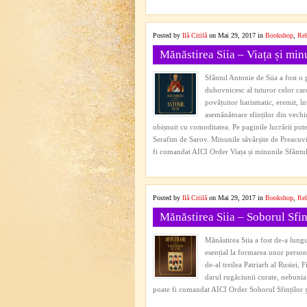
Posted by
Ilă Citilă
on Mai 29, 2017 in
Bookshop
,
Rel
Mănăstirea Siia – Viața și min
Sfântul Antonie de Siia a fost o 
duhovnicesc al tuturor celor car
povățuitor harismatic, eremit, în
asemănătoare sfinților din vec
obișnuit cu comoditatea. Pe paginile lucrării put
Serafim de Sarov. Minunile săvârșite de Preacuvi
fi comandat AICI Order Viața și minunile Sfântu
Posted by
Ilă Citilă
on Mai 29, 2017 in
Bookshop
,
Rel
Mănăstirea Siia – Soborul Sfinț
Mănăstirea Siia a fost de-a lungu
esențial la formarea unor personal
de-al treilea Patriarh al Rusiei,
darul rugăciunii curate, nebunia 
poate fi comandat AICI Order Soborul Sfinților ș