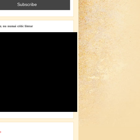
r, nu numai critic literar
o