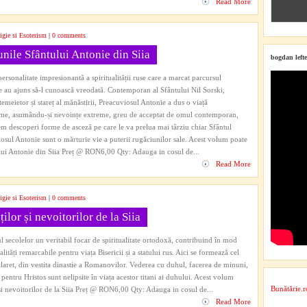
Read More
igie si Esoterism
|
0 comments
unile Sfântului Antonie din Siia
bogdan lefte
personalitate impresionantă a spiritualității ruse care a marcat parcursul
e au ajuns să-l cunoască vreodată. Contemporan al Sfântului Nil Sorski,
temeietor și stareț al mănăstirii, Preacuviosul Antonie a dus o viață
hime, asumându-și nevoințe extreme, greu de acceptat de omul contemporan,
em descoperi forme de asceză pe care le va prelua mai târziu chiar Sfântul
osul Antonie sunt o mărturie vie a puterii rugăciunilor sale. Acest volum poate
lui Antonie din Siia Preț @ RON6,00 Qty: Adauga in cosul de...
Read More
igie si Esoterism
|
0 comments
ilor și nevoitorilor de la Siia
l secolelor un veritabil focar de spiritualitate ortodoxă, contribuind în mod
ități remarcabile pentru viața Bisericii și a statului rus. Aici se formează cel
 Filaret, din vestita dinastie a Romanovilor. Vederea cu duhul, facerea de minuni,
pentru Hristos sunt nelipsite în viața acestor titani ai duhului. Acest volum
Bunătărie.r
i nevoitorilor de la Siia Preț @ RON6,00 Qty: Adauga in cosul de...
Read More