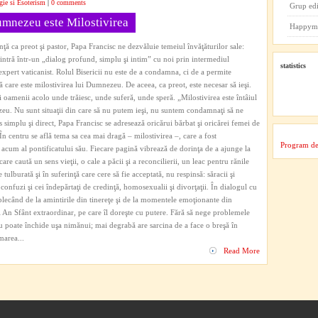
gie si Esoterism
|
0 comments
Grup ed
umnezeu este Milostivirea
Happym
ţă ca preot şi pastor, Papa Francisc ne dezvăluie temeiul învăţăturilor sale:
 intră într-un „dialog profund, simplu şi intim” cu noi prin intermediul
statistics
i expert vaticanist. Rolul Bisericii nu este de a condamna, ci de a permite
lă care este milostivirea lui Dumnezeu. De aceea, ca preot, este necesar să ieşi.
auţi oamenii acolo unde trăiesc, unde suferă, unde speră. „Milostivirea este întâiul
eu. Nu sunt situaţii din care să nu putem ieşi, nu suntem condamnaţi să ne
simplu şi direct, Papa Francisc se adresează oricărui bărbat şi oricărei femei de
 În centru se află tema sa cea mai dragă – milostivirea –, care a fost
Program de
i acum al pontificatului său. Fiecare pagină vibrează de dorinţa de a ajunge la
care caută un sens vieţii, o cale a păcii şi a reconcilierii, un leac pentru rănile
 tulburată şi în suferinţă care cere să fie acceptată, nu respinsă: săracii şi
ei confuzi şi cei îndepărtaţi de credinţă, homosexualii şi divorţaţii. În dialogul cu
 plecând de la amintirile din tinereţe şi de la momentele emoţionante din
i An Sfânt extraordinar, pe care îl doreşte cu putere. Fără să nege problemele
 nu poate închide uşa nimănui; mai degrabă are sarcina de a face o breşă în
marea...
Read More