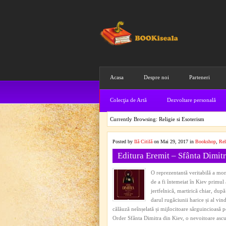
Acasa
Despre noi
Parteneri
Colecţia de Artă
Dezvoltare personală
Currently Browsing: Religie si Esoterism
Posted by
Ilă Citilă
on Mai 29, 2017 in
Bookshop
,
Rel
Editura Eremit – Sfânta Dimitr
O reprezentantă veritabilă a mon
de a fi întemeiat în Kiev primul
jertfelnică, martirică chiar, du
darul rugăciunii harice și al vind
călăuză neînșelată și mijlocitoare sârguincioasă 
Order Sfânta Dimitra din Kiev, o nevoitoare asc