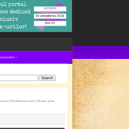
cumparaturi
»
bona la Newsletterul nostru folosind acest