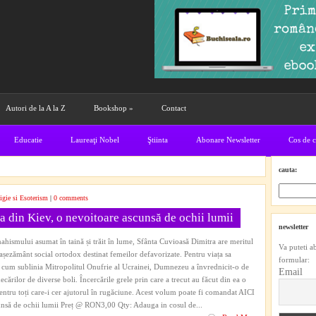
Autori de la A la Z
Bookshop
»
Contact
Educatie
Laureaţi Nobel
Ştiinta
Abonare Newsletter
Cos de 
cauta:
igie si Esoterism
|
0 comments
a din Kiev, o nevoitoare ascunsă de ochii lumii
newsletter
ahismului asumat în taină și trăit în lume, Sfânta Cuvioasă Dimitra are meritul
Va puteti a
 așezământ social ortodox destinat femeilor defavorizate. Pentru viața sa
formular:
pă cum sublinia Mitropolitul Onufrie al Ucrainei, Dumnezeu a învrednicit-o de
Email
ecărilor de diverse boli. Încercările grele prin care a trecut au făcut din ea o
pentru toți care-i cer ajutorul în rugăciune. Acest volum poate fi comandat AICI
unsă de ochii lumii Preț @ RON3,00 Qty: Adauga in cosul de...