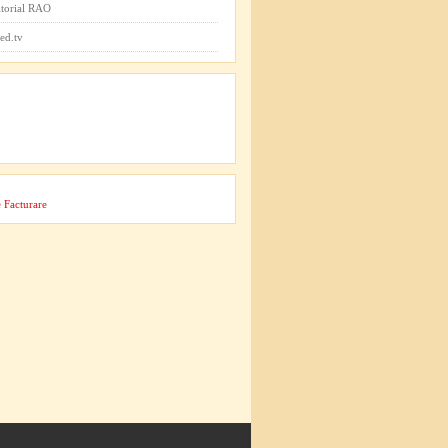
itorial RAO
ed.tv
 Facturare