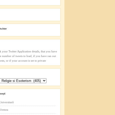
twitter
k your Twitter Application details, that you have
he number of tweets to load, if you have ran out
sts, or if your account is set to private
neşti
Universitară
 Vremea