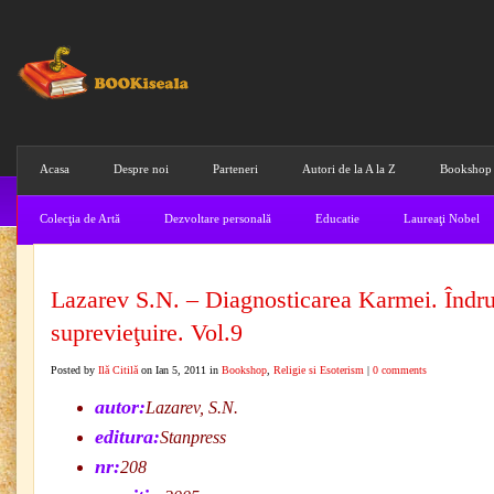
Acasa
Despre noi
Parteneri
Autori de la A la Z
Bookshop
Colecţia de Artă
Dezvoltare personală
Educatie
Laureaţi Nobel
Lazarev S.N. – Diagnosticarea Karmei. Îndr
suprevieţuire. Vol.9
Posted by
Ilă Citilă
on Ian 5, 2011 in
Bookshop
,
Religie si Esoterism
|
0 comments
autor:
Lazarev, S.N.
editura:
Stanpress
nr:
208