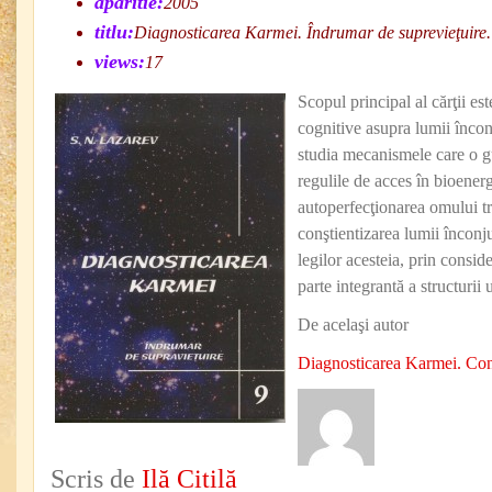
aparitie:
2005
titlu:
Diagnosticarea Karmei. Îndrumar de suprevieţuire.
views:
17
Scopul principal al cărţii est
cognitive asupra lumii încon
studia mecanismele care o g
regulile de acces în bioenerg
autoperfecţionarea omului tr
conştientizarea lumii înconju
legilor acesteia, prin consid
parte integrantă a structurii 
De acelaşi autor
Diagnosticarea Karmei. Con
Scris de
Ilă Citilă