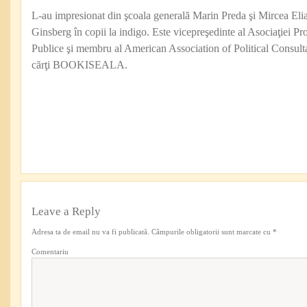
L-au impresionat din şcoala generală Marin Preda şi Mircea Eli
Ginsberg în copii la indigo. Este vicepreşedinte al Asociaţiei Pro
Publice şi membru al American Association of Political Consul
cărţi BOOKISEALA.
Leave a Reply
Adresa ta de email nu va fi publicată.
Câmpurile obligatorii sunt marcate cu
*
Comentariu