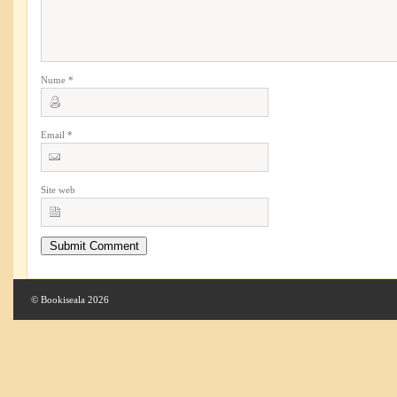
Nume
*
Email
*
Site web
© Bookiseala 2026