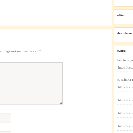
editor
ilă citilă on 
 obligatorii sunt marcate cu
*
twitter:
faci bani ]
https://t
cu slănina-
https://t
https://t.
https://t.
https://t.