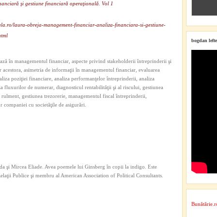
anciară şi gestiune financiară operaţională. Vol 1
ala.ro/laura-obreja-management-financiar-analiza-financiara-si-gestiune-
html
bogdan lefte
ază în managementul financiar, aspecte privind stakeholderii întreprinderii şi
r acestora, asimetria de informaţii în managementul financiar, evaluarea
naliza poziţiei financiare, analiza performanţelor întreprinderii, analiza
iza fluxurilor de numerar, diagnosticul rentabilităţii şi al riscului, gestiunea
 rulment, gestiunea trezorerie, managementul fiscal întreprinderii,
 companiei cu societăţile de asigurări.
a şi Mircea Eliade. Avea poemele lui Ginsberg în copii la indigo. Este
 Relaţii Publice şi membru al American Association of Political Consultants.
Bunătărie.r