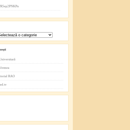
co/R5ep2PNKPn
neşti
Universitară
 Vremea
itorial RAO
ed.tv