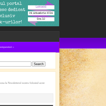
cumparaturi
»
bona la Newsletterul nostru folosind acest