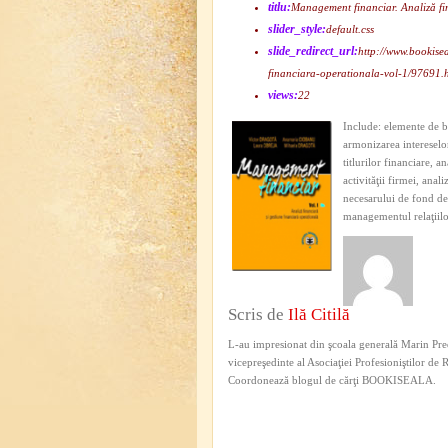
titlu:
Management financiar. Analiză fin
slider_style:
default.css
slide_redirect_url:
http://www.bookise
financiara-operationala-vol-1/97691.
views:
22
Include: elemente de b
armonizarea intereselo
titlurilor financiare, a
activităţii firmei, anal
necesarului de fond de
managementul relaţiilor
Scris de
Ilă Citilă
L-au impresionat din şcoala generală Marin Pred
vicepreşedinte al Asociaţiei Profesioniştilor de
Coordonează blogul de cărţi BOOKISEALA.