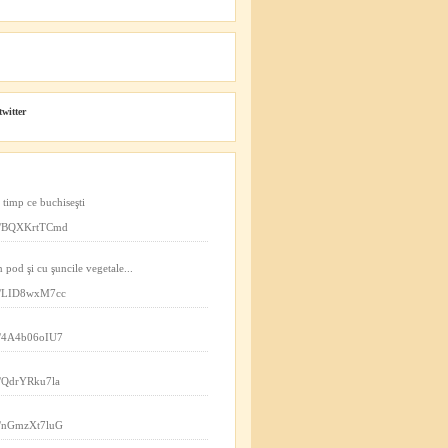
twitter
n timp ce buchiseşti
.co/BQXKrtTCmd
n pod şi cu şuncile vegetale...
.co/LID8wxM7cc
co/4A4b06oIU7
co/QdrYRku7la
co/nGmzXt7luG