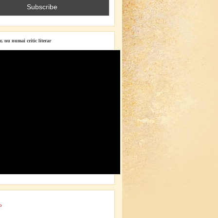
r, nu numai critic literar
o