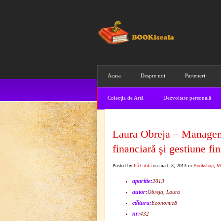
Acasa
Despre noi
Parteneri
Colecţia de Artă
Dezvoltare personală
Laura Obreja – Manageme
financiară şi gestiune fi
Posted by
Ilă Citilă
on mart. 3, 2013 in
Bookshop
,
M
aparitie:
2013
autor:
Obreja, Laura
editura:
Economică
nr:
432