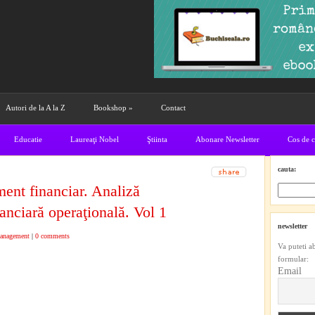
Autori de la A la Z
Bookshop
»
Contact
Educatie
Laureaţi Nobel
Ştiinta
Abonare Newsletter
Cos de 
cauta:
nt financiar. Analiză
nanciară operaţională. Vol 1
newsletter
anagement
|
0 comments
Va puteti a
formular:
Email