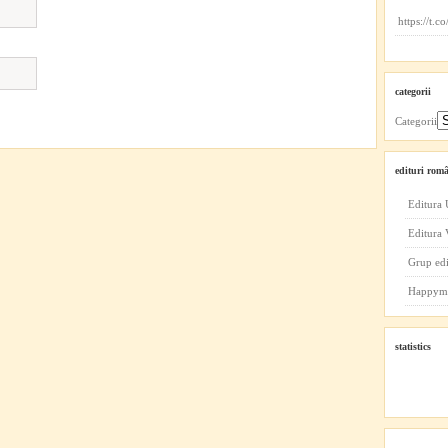
https://t.
categorii
Categorii
edituri româ
Editura 
Editura
Grup ed
Happym
statistics