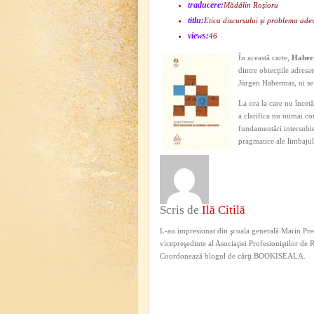
traducere:
Mădălin Roşioru
titlu:
Etica discursului şi problema ade
views:
46
În această carte,
Habe
dintre obiecţiile adresa
Jürgen Habermas, ni se 
La ora la care nu încet
a clarifica nu numai con
fundamentări intersubiec
pragmatice ale limbajul
Scris de
Ilă Citilă
L-au impresionat din şcoala generală Marin Pred
vicepreşedinte al Asociaţiei Profesioniştilor de
Coordonează blogul de cărţi BOOKISEALA.