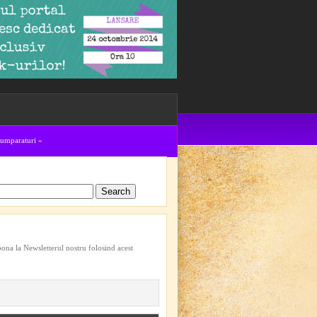
cumparaturi
»
bona la Newsletterul nostru folosind acest