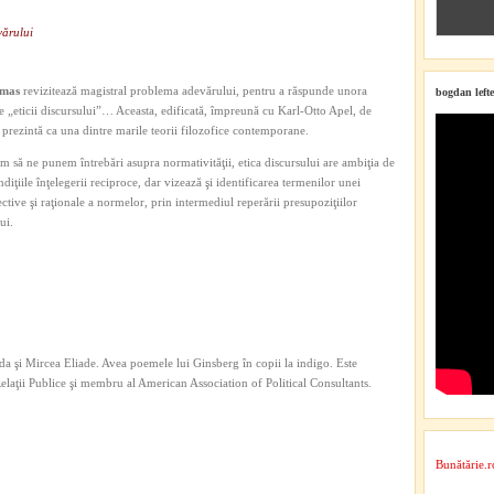
vărului
rmas
revizitează magistral problema adevărului, pentru a răspunde unora
bogdan lefte
te „eticii discursului”… Aceasta, edificată, împreună cu Karl-Otto Apel, de
prezintă ca una dintre marile teorii filozofice contemporane.
ăm să ne punem întrebări asupra normativităţii, etica discursului
are ambiţia de
diţiile înţelegerii reciproce, dar vizează şi identificarea termenilor unei
tive şi raţionale a normelor, prin intermediul reperării presupoziţiilor
ui.
a şi Mircea Eliade. Avea poemele lui Ginsberg în copii la indigo. Este
 Relaţii Publice şi membru al American Association of Political Consultants.
Bunătărie.r