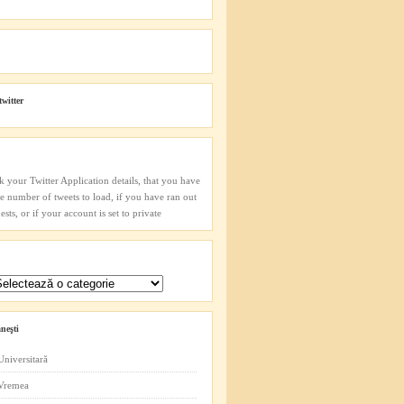
twitter
k your Twitter Application details, that you have
he number of tweets to load, if you have ran out
sts, or if your account is set to private
neşti
Universitară
 Vremea