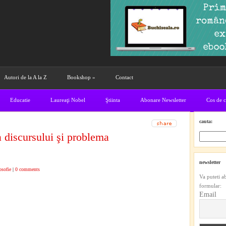
Autori de la A la Z
Bookshop
»
Contact
Educatie
Laureaţi Nobel
Ştiinta
Abonare Newsletter
Cos de 
cauta:
 discursului şi problema
newsletter
osofie
|
0 comments
Va puteti a
formular:
Email