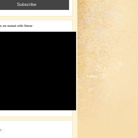
r, nu numai critic literar
o