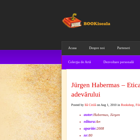
Acasa
Despre noi
Parteneri
Colecţia de Artă
Dezvoltare personală
Jürgen Habermas – Etica
adevărului
Posted by
Ilă Citilă
on Aug 1, 2010 in
Bookshop
,
Fil
autor:
Habermas, Jürgen
editura:
Art
aparitie:
2008
nr:
80