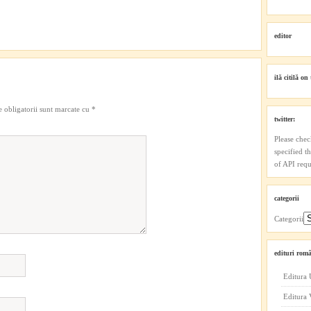
editor
ilă citilă on 
 obligatorii sunt marcate cu
*
twitter:
Please chec
specified t
of API reque
categorii
Categorii
edituri româ
Editura 
Editura