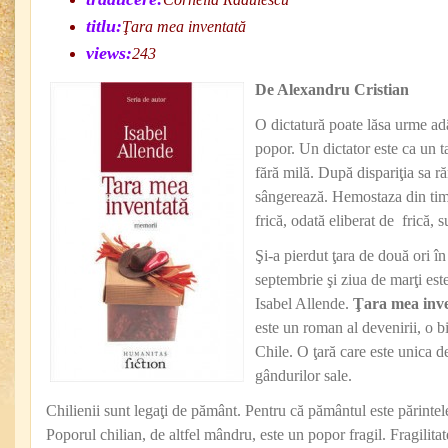
titlu:
Ţara mea inventată
views:
243
De Alexandru Cristian
O dictatură poate lăsa urme adâ
popor. Un dictator este ca un ta
fără milă. După dispariţia sa ră
sângerează. Hemostaza din timp
frică, odată eliberat de frică, 
Şi-a pierdut ţara de două ori î
septembrie şi ziua de marţi este 
Isabel Allende.
Ţara mea inv
este un roman al devenirii, o bio
Chile. O ţară care este unica de
gândurilor sale.
Chilienii sunt legaţi de pământ. Pentru că pământul este părintele
Poporul chilian, de altfel mândru, este un popor fragil. Fragilitat