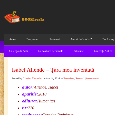
Acasa
Despre noi
Parteneri
Autori de la A la Z
Bookshop
Colecţia de Artă
Dezvoltare personală
Educatie
Laureaţi Nobel
Isabel Allende – Ţara mea inventată
Posted by
Cristian Alexandru
on Apr 14, 2016 in
Bookshop
,
Recenzii
|
0 comments
autor:
Allende, Isabel
aparitie:
2010
editura:
Humanitas
nr:
220
traducere:
Cornelia Radulescu