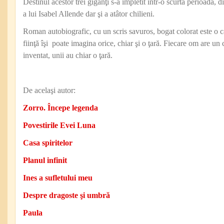
Destinul acestor trei giganţi s-a împletit într-o scurtă perioadă, d
a lui Isabel Allende dar şi a atâtor chilieni.
Roman autobiografic, cu un scris savuros, bogat colorat este o ca
fiinţă îşi poate imagina orice, chiar şi o ţară. Fiecare om are un 
inventat, unii au chiar o ţară.
De acelaşi autor:
Zorro. Începe legenda
Povestirile Evei Luna
Casa spiritelor
Planul infinit
Ines a sufletului meu
Despre dragoste şi umbră
Paula