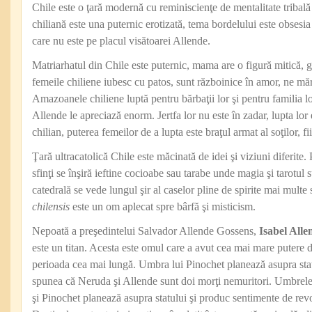
Chile este o ţară modernă cu reminiscienţe de mentalitate tribal
chiliană este una puternic erotizată, tema bordelului este obsesia s
care nu este pe placul visătoarei Allende.
Matriarhatul din Chile este puternic, mama are o figură mitică, 
femeile chiliene iubesc cu patos, sunt războinice în amor, ne mă
Amazoanele chiliene luptă pentru bărbaţii lor şi pentru familia l
Allende le apreciază enorm. Jertfa lor nu este în zadar, lupta lor
chilian, puterea femeilor de a lupta este braţul armat al soţilor, fiil
Ţară ultracatolică Chile este măcinată de idei şi viziuni diferite. 
sfinţi se înşiră ieftine cocioabe sau tarabe unde magia şi tarotul 
catedrală se vede lungul şir al caselor pline de spirite mai multe
chilensis
este un om aplecat spre bârfă şi misticism.
Nepoată a preşedintelui Salvador Allende Gossens,
Isabel Alle
este un titan. Acesta este omul care a avut cea mai mare putere din
perioada cea mai lungă. Umbra lui Pinochet planează asupra st
spunea că Neruda şi Allende sunt doi morţi nemuritori. Umbrele
şi Pinochet planează asupra statului şi produc sentimente de revol