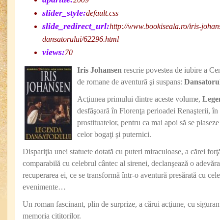
slider_style:
default.css
slide_redirect_url:
http://www.bookiseala.ro/iris-joha
dansatorului/62296.html
views:
70
Iris Johansen
rescrie povestea de iubire a Cen
de romane de aventură şi suspans:
Dansatoru
Acţiunea primului dintre aceste volume,
Lege
desfăşoară în Florenţa perioadei Renaşterii, în 
prostituatelor, pentru ca mai apoi să se plaseze 
celor bogaţi şi puternici.
Dispariţia unei statuete dotată cu puteri miraculoase, a cărei forţă
comparabilă cu celebrul cântec al sirenei, declanşează o adevăr
recuperarea ei, ce se transformă într-o aventură presărată cu cel
evenimente…
Un roman fascinant, plin de surprize, a cărui acţiune, cu siguran
memoria cititorilor.