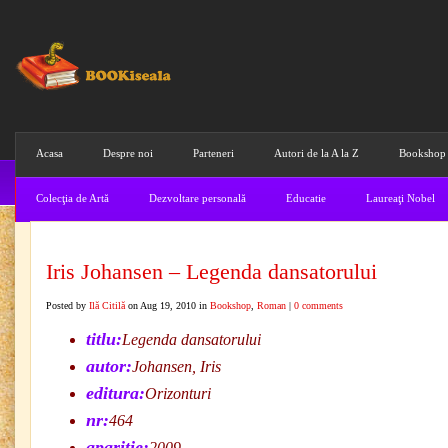
Acasa
Despre noi
Parteneri
Autori de la A la Z
Bookshop
Colecţia de Artă
Dezvoltare personală
Educatie
Laureaţi Nobel
Iris Johansen – Legenda dansatorului
Posted by
Ilă Citilă
on Aug 19, 2010 in
Bookshop
,
Roman
|
0 comments
titlu:
Legenda dansatorului
autor:
Johansen, Iris
editura:
Orizonturi
nr:
464
aparitie:
2009