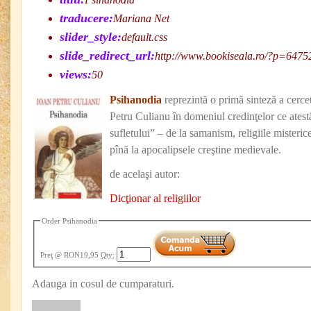
traducere:
Mariana Net
slider_style:
default.css
slide_redirect_url:
http://www.bookiseala.ro/?p=6475
views:
50
Psihanodia
reprezintă o primă sinteză a cercet
Petru Culianu în domeniul credinţelor ce atest
sufletului” – de la samanism, religiile misterice
pînă la apocalipsele creştine medievale.
de acelaşi autor:
Dicţionar al religiilor
Order Psihanodia
Preţ
@ RON19,95
Qty
:
Adauga in cosul de cumparaturi.