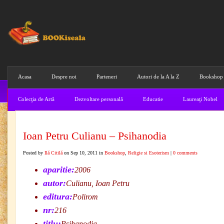
Acasa
Despre noi
Parteneri
Autori de la A la Z
Bookshop
Colecţia de Artă
Dezvoltare personală
Educatie
Laureaţi Nobel
Ioan Petru Culianu – Psihanodia
Posted by
Ilă Citilă
on Sep 10, 2011 in
Bookshop
,
Religie si Esoterism
|
0 comments
aparitie:
2006
autor:
Culianu, Ioan Petru
editura:
Polirom
nr:
216
titlu:
Psihanodia