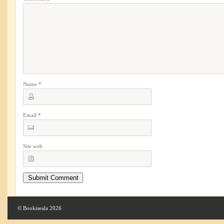
Nume
*
Email
*
Site web
© Bookiseala 2026