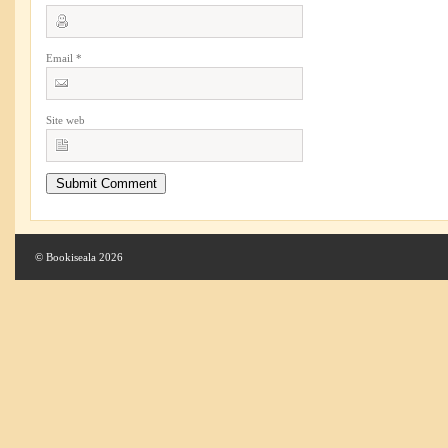
Email
*
Site web
© Bookiseala 2026