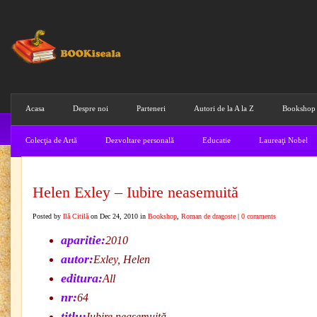
Acasa
Despre noi
Parteneri
Autori de la A la Z
Bookshop
Colecţia de Artă
Dezvoltare personală
Educatie
Laureaţi Nobel
Helen Exley – Iubire neasemuită
Posted by
Ilă Citilă
on Dec 24, 2010 in
Bookshop
,
Roman de dragoste
|
0 comments
aparitie:
2010
autor:
Exley, Helen
editura:
All
nr:
64
titlu:
Iubire neasemuită