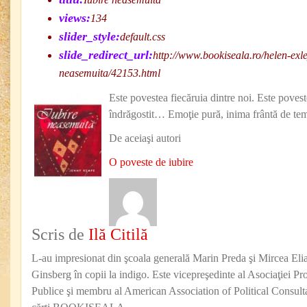
views:
134
slider_style:
default.css
slide_redirect_url:
http://www.bookiseala.ro/helen-exl
neasemuita/42153.html
Este povestea fiecăruia dintre noi. Este povest
îndrăgostit… Emoţie pură, inima frântă de tem
De aceiaşi autori
O poveste de iubire
Scris de
Ilă Citilă
L-au impresionat din şcoala generală Marin Preda şi Mircea Eli
Ginsberg în copii la indigo. Este vicepreşedinte al Asociaţiei Pro
Publice şi membru al American Association of Political Consul