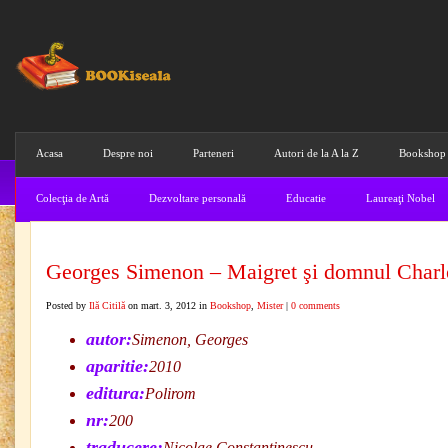
Acasa
Despre noi
Parteneri
Autori de la A la Z
Bookshop
Colecţia de Artă
Dezvoltare personală
Educatie
Laureaţi Nobel
Georges Simenon – Maigret şi domnul Charl
Posted by
Ilă Citilă
on mart. 3, 2012 in
Bookshop
,
Mister
|
0 comments
autor:
Simenon, Georges
aparitie:
2010
editura:
Polirom
nr:
200
traducere:
Nicolae Constantinescu