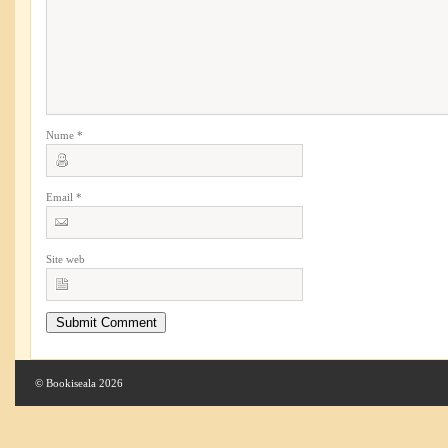
Nume
*
Email
*
Site web
© Bookiseala 2026