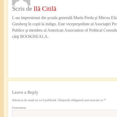
Scris de
Ilă Citilă
L-au impresionat din şcoala generală Marin Preda şi Mircea Eli
Ginsberg în copii la indigo. Este vicepreşedinte al Asociaţiei Pro
Publice şi membru al American Association of Political Consul
cărţi BOOKISEALA.
Leave a Reply
Adresa ta de email nu va fi publicată.
Câmpurile obligatorii sunt marcate cu
*
Comentariu