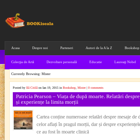
Acasa
Despre noi
Parteneri
Autori de la A la Z
Bookshop
Colecţia de Artă
Dezvoltare personală
Educatie
Laureaţi Nobel
Currently Browsing: Mister
Posted by
Ilă Citilă
on Ian 19, 2015 in
Bookshop
,
Mister
|
0 comments
Patricia Pearson – Viața de după moarte. Relatări desp
și experiențe la limita morții
Cartea conține numeroase relatări despre mesaje de 
celor aflați în pragul morții, dar și despre experiențe
ce au fost în moarte clinică