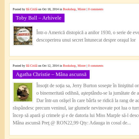
Posted by
Ilă Citilă
on Oct 18, 2014 in
Bookshop
,
Mister
|
0 comments
Toby Ball – Arhivele
Într-o Americă distopică a anilor 1930, o serie de e
descoperirea unui secret întunecat despre oraşul lor
Posted by
Ilă Citilă
on Oct 12, 2014 in
Bookshop
,
Mister
|
0 comments
Agatha Christie – Mâna ascunsă
Însoţit de soţia sa, Jerry Burton soseşte în liniştitul 
o binemeritată odihnă, aşteptându-se la jumătate de an 
Dar într-un orăşel în care bârfa se ridică la rang de a
răspândesc precum veninul, iar glumele nevinovate pot lua o tur
încep să apară şi crimele şi e de datoria lui Miss Marple să-l des
Mâna ascunsă Preţ @ RON22,99 Qty: Adauga in cosul de...