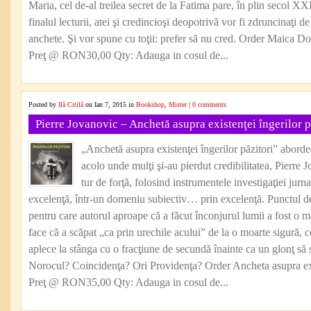
Maria, cel de-al treilea secret de la Fatima pare, în plin secol XX
finalul lecturii, atei şi credincioşi deopotrivă vor fi zdruncinaţi d
anchete. Şi vor spune cu toţii: prefer să nu cred. Order Maica 
Preţ @ RON30,00 Qty: Adauga in cosul de...
Posted by
Ilă Citilă
on Ian 7, 2015 in
Bookshop
,
Mister
|
0 comments
Pierre Jovanovic – Anchetă asupra existenţei îngerilor p
„Anchetă asupra existenţei îngerilor păzitori” abordea
acolo unde mulţi şi-au pierdut credibilitatea, Pierre
tur de forţă, folosind instrumentele investigaţiei jurna
excelenţă, într-un domeniu subiectiv… prin excelenţă. Punctul de
pentru care autorul aproape că a făcut înconjurul lumii a fost o 
face că a scăpat „ca prin urechile acului” de la o moarte sigură, c
aplece la stânga cu o fracţiune de secundă înainte ca un glonţ să 
Norocul? Coincidenţa? Ori Providenţa? Order Ancheta asupra exis
Preţ @ RON35,00 Qty: Adauga in cosul de...