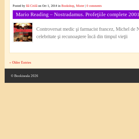
Posted by
Ilă Citilă
on Oct 1, 2014 in
Bookshop
,
Mister
|
0 comments
Mario Reading – Nostradamus. Profeţiile complete 200
Controversat medic şi farmacist francez, Michel de 
celebritate şi recunoaştere încă din timpul vieţii
« Older Entries
© Bookiseala 2026