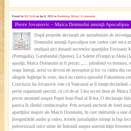
Posted by
Ilă Citilă
on Ian 8, 2015 in
Bookshop
,
Mister
|
0 comments
Pierre Jovanovic – Maica Domnului anunţă Apocalipsa
După propriile declaraţii ale jurnalistului de investi
Domnului anunţă Apocalipsa este cartea care mi-a ars
studiază aici dosarul secretelor apariţiilor Fecioarei 
(Portugalia), Garabandal (Spania), La Salette (Franţa) şi Akita (J
apariţii, Maica Domnului ar fi prezis: „… pământul va tremura, v
oraşe întregi, aerul va deveni de nerespirat şi foc va cădea din 
sângele îngheţat în vene, dacă nu cumva episodul Fukushima es
Concluzia lui Jovanovic este că Vaticanul ar fi minţit declarând, 
presă organizată special, că cel de-al 3-lea secret lăsat de Maica
prezis atentatul asupra Papei Ioan-Paul al II-lea. O declaraţie fal
panica în rândul credincioşilor. Prin această anchetă de fond asupr
apariţiilor majore ale Maicii Domnului, în care mărturiile a sute d
înregistrările audio şi video, textele jurnaliştilor trimişi la faţa loc
pulverizează orice urme de îndoială asupra autenticităţii fenomenu