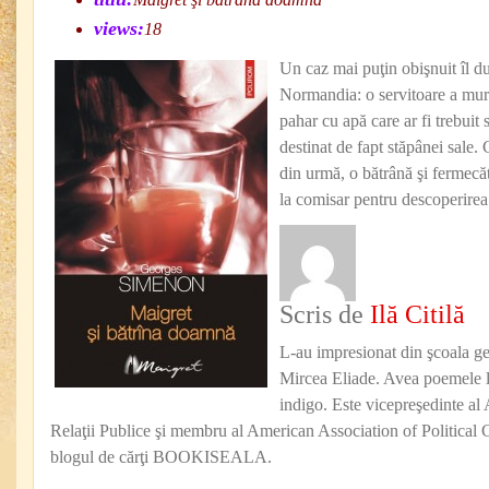
views:
18
Un caz mai puţin obişnuit îl 
Normandia: o servitoare a muri
pahar cu apă care ar fi trebuit
destinat de fapt stăpânei sale. 
din urmă, o bătrână şi fermec
la comisar pentru descoperirea
Scris de
Ilă Citilă
L-au impresionat din şcoala g
Mircea Eliade. Avea poemele l
indigo. Este vicepreşedinte al 
Relaţii Publice şi membru al American Association of Political
blogul de cărţi BOOKISEALA.