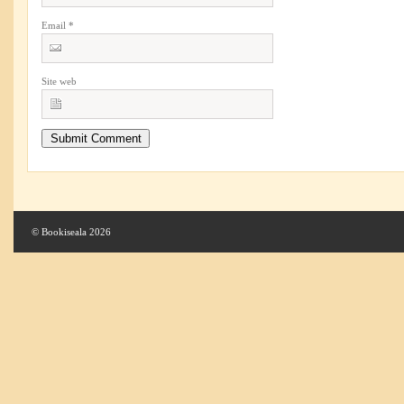
Email
*
Site web
© Bookiseala 2026