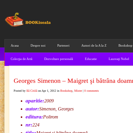
Acasa
Despre noi
Parteneri
Autori de la A la Z
Bookshop
Colecţia de Artă
Dezvoltare personală
Educatie
Laureaţi Nobel
Georges Simenon – Maigret şi bătrâna doam
Posted by
Ilă Citilă
on Apr 1, 2012 in
Bookshop
,
Mister
|
0 comments
aparitie:
2009
autor:
Simenon, Georges
editura:
Polirom
nr:
224
titlu:
Maigret şi bătrâna doamnă