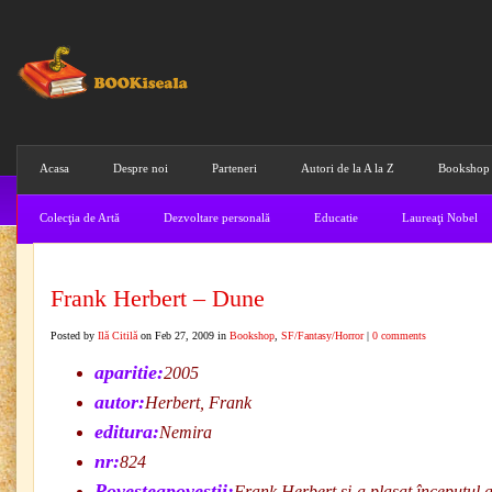
Acasa
Despre noi
Parteneri
Autori de la A la Z
Bookshop
Colecţia de Artă
Dezvoltare personală
Educatie
Laureaţi Nobel
Frank Herbert – Dune
Posted by
Ilă Citilă
on Feb 27, 2009 in
Bookshop
,
SF/Fantasy/Horror
|
0 comments
aparitie:
2005
autor:
Herbert, Frank
editura:
Nemira
nr:
824
Povesteapovestii:
Frank Herbert şi-a plasat începutul a