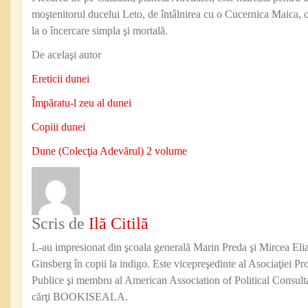
moştenitorul ducelui Leto, de întâlnirea cu o Cucernica Maica, o 
la o încercare simpla şi mortală.
De acelaşi autor
Ereticii dunei
Împăratu-l zeu al dunei
Copiii dunei
Dune (Colecţia Adevărul) 2 volume
Scris de
Ilă Citilă
L-au impresionat din şcoala generală Marin Preda şi Mircea Eli
Ginsberg în copii la indigo. Este vicepreşedinte al Asociaţiei Pro
Publice şi membru al American Association of Political Consul
cărţi BOOKISEALA.