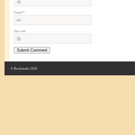
Email
*
Site web
© Bookiseala 2026