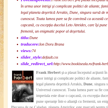
în urma unor intrigi şi complicate politici de aliante, fami
legal planeta deşertică Arrakis, Dune, singura sursă de 
cunoscut. Toata lumea pare sa fie convinsă ca această ce
capcană, cu excepţia ducelui Leto Atreides, care îşi pune 
fremenii, un enigmatic popor al deşertului.
titlu:
Dune
traducere:
Ion Doru Brana
views:
74
slider_style:
default.css
slide_redirect_url:
http://www.bookiseala.ro/frank-her
Frank Herbert
şi-a plasat începutul acţiunii î
unor intrigi şi complicate politici de aliante, fam
legal planeta deşertică Arrakis,
Dune
, singura 
Universul cunoscut. Toata lumea pare sa fie co
imperiala este doar o capcană, cu excepţia ducel
pune speranţe într-o alianţă cu fremenii, un eni
Plecarea de pe Caladan, planeta Atreizilor, este marcată pentru t