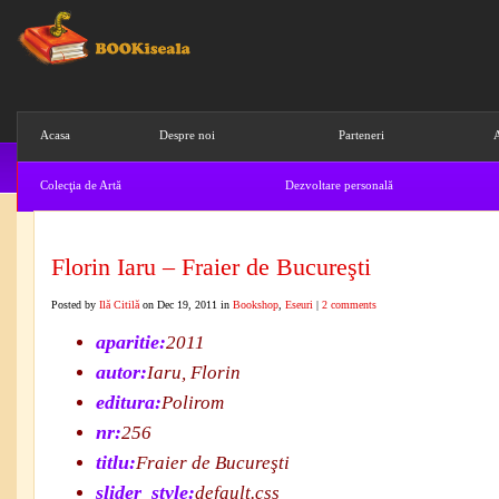
Acasa
Despre noi
Parteneri
A
Colecţia de Artă
Dezvoltare personală
Ştiinta
Abonare Newsletter
Cos de 
Florin Iaru – Fraier de Bucureşti
Posted by
Ilă Citilă
on Dec 19, 2011 in
Bookshop
,
Eseuri
|
2 comments
aparitie:
2011
autor:
Iaru, Florin
editura:
Polirom
nr:
256
titlu:
Fraier de Bucureşti
slider_style:
default.css