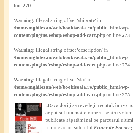
line
270
Warning
: Illegal string offset 'shiprate' in
/home/mghilezan/web/bookiseala.ro/public_html/wp-
content/plugins/eshop/eshop-add-cart.php
on line
273
Warning
: Illegal string offset 'description' in
/home/mghilezan/web/bookiseala.ro/public_html/wp-
content/plugins/eshop/eshop-add-cart.php
on line
274
Warning
: Illegal string offset 'sku' in
/home/mghilezan/web/bookiseala.ro/public_html/wp-
content/plugins/eshop/eshop-add-cart.php
on line
275
„Dacă doriţi să revedeţi trecutul, într-o 
ar putea fi un motto nimerit pentru volumu
publicate săpatămânal pe parcursul ultimil
reunite acum sub titlul
Fraier de Bucureş