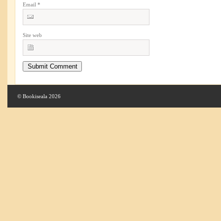
Email
*
Site web
© Bookiseala 2026