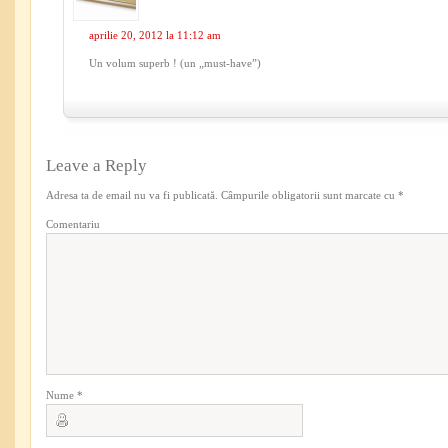
aprilie 20, 2012 la 11:12 am
Un volum superb ! (un „must-have”)
Leave a Reply
Adresa ta de email nu va fi publicată.
Câmpurile obligatorii sunt marcate cu
*
Comentariu
Nume
*