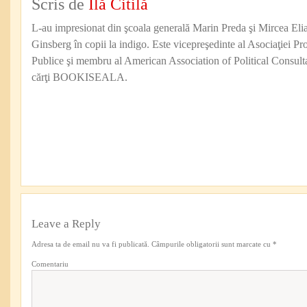
Scris de
Ilă Citilă
L-au impresionat din şcoala generală Marin Preda şi Mircea Eli
Ginsberg în copii la indigo. Este vicepreşedinte al Asociaţiei Pro
Publice şi membru al American Association of Political Consul
cărţi BOOKISEALA.
Leave a Reply
Adresa ta de email nu va fi publicată.
Câmpurile obligatorii sunt marcate cu
*
Comentariu