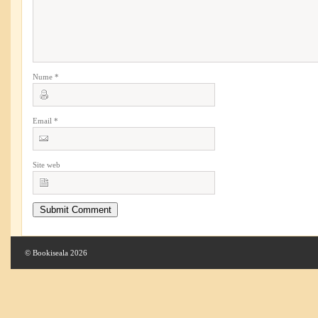
Nume
*
Email
*
Site web
© Bookiseala 2026