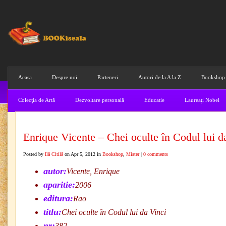
Acasa
Despre noi
Parteneri
Autori de la A la Z
Bookshop
Colecţia de Artă
Dezvoltare personală
Educatie
Laureaţi Nobel
Enrique Vicente – Chei oculte în Codul lui d
Posted by
Ilă Citilă
on Apr 5, 2012 in
Bookshop
,
Mister
|
0 comments
autor:
Vicente, Enrique
aparitie:
2006
editura:
Rao
titlu:
Chei oculte în Codul lui da Vinci
nr:
382