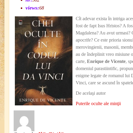
views:
68
Cît adevar exista în intriga ac
fost de fapt Isus Hristos? A fos
Magdalena? Au avut urmasi? C
apocrife? Ce este prioria sionulu
merovingienii, masonii, membr
au de îndeplinit vreo misiune o
carte,
Enrique de Vicente
, sp
domeniul parastiintific, propu
enigme legate de romanul lui
Vinci, care se ascund în spatele 
De acelaşi autor
Puterile oculte ale minţii