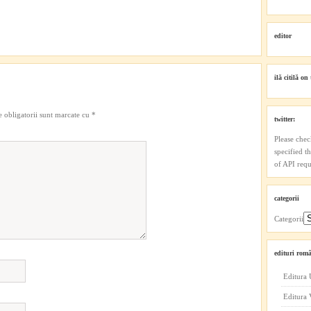
editor
ilă citilă on 
 obligatorii sunt marcate cu
*
twitter:
Please chec
specified t
of API reque
categorii
Categorii
edituri româ
Editura 
Editura