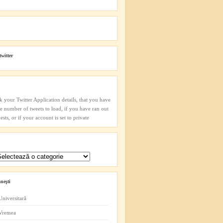
twitter
k your Twitter Application details, that you have
he number of tweets to load, if you have ran out
sts, or if your account is set to private
neşti
Universitară
 Vremea