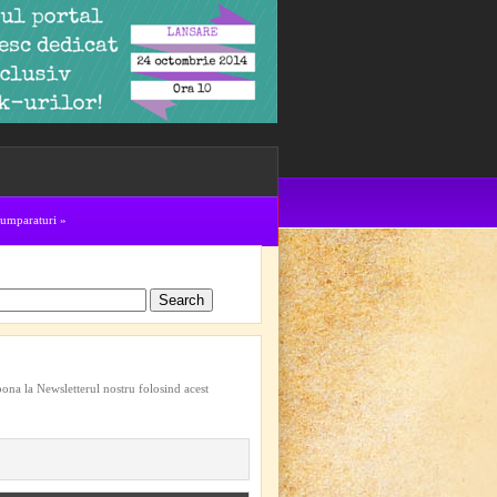
cumparaturi
»
bona la Newsletterul nostru folosind acest