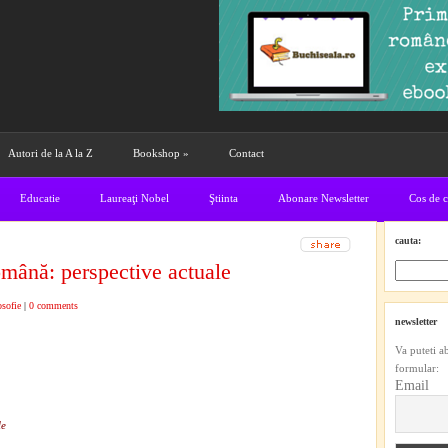
Autori de la A la Z
Bookshop
»
Contact
Educatie
Laureaţi Nobel
Ştiinta
Abonare Newsletter
Cos de 
cauta:
mână: perspective actuale
osofie
|
0 comments
newsletter
Va puteti a
formular:
Email
le