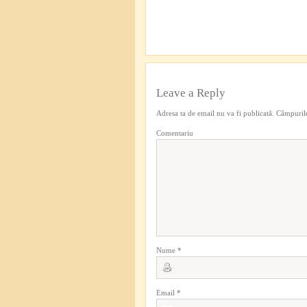
Leave a Reply
Adresa ta de email nu va fi publicată.
Câmpurile
Comentariu
Nume
*
Email
*