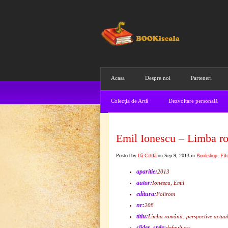
Acasa
Despre noi
Parteneri
Colecţia de Artă
Dezvoltare personală
Emil Ionescu – Limba ro
Posted by
Ilă Citilă
on Sep 9, 2013 in
Bookshop
,
Fil
aparitie:
2013
autor:
Ionescu, Emil
editura:
Polirom
nr:
208
titlu:
Limba română: perspective actua
slider_style:
default.css