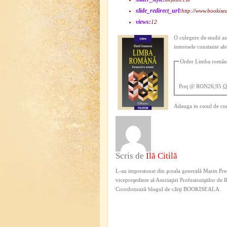
slide_redirect_url:
http://www.bookise
views:
12
O culegere de studii a
interesele constante al
Order Limba română
Preţ
@ RON26,95
Q
Adauga in cosul de cu
Scris de
Ilă Citilă
L-au impresionat din şcoala generală Marin Pred
vicepreşedinte al Asociaţiei Profesioniştilor de
Coordonează blogul de cărţi BOOKISEALA.