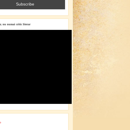
r, nu numai critic literar
o