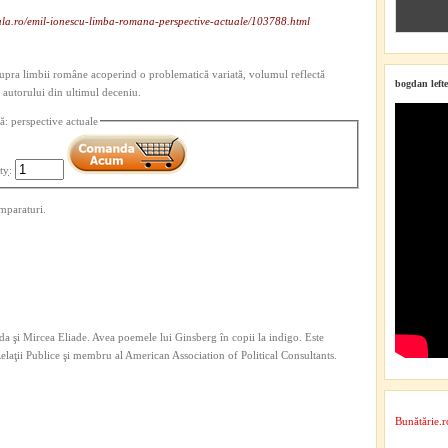
ala.ro/emil-ionescu-limba-romana-perspective-actuale/103788.html
supra limbii române acoperind o problematică variată, volumul reflectă
bogdan lefte
e autorului din ultimul deceniu.
: perspective actuale
ty
:
mparaturi.
a şi Mircea Eliade. Avea poemele lui Ginsberg în copii la indigo. Este
 Relaţii Publice şi membru al American Association of Political Consultants.
Bunătărie.r