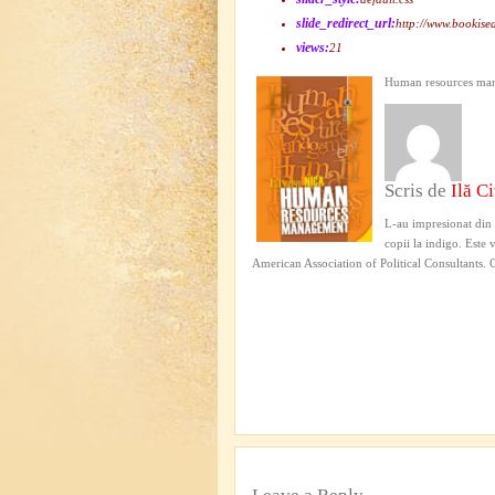
slide_redirect_url:
http://www.bookise
views:
21
Human resources ma
Scris de
Ilă Ci
L-au impresionat din 
copii la indigo. Este 
American Association of Political Consultant