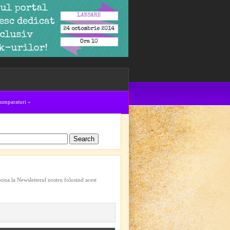
cumparaturi
»
bona la Newsletterul nostru folosind acest