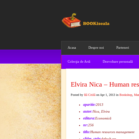
Acasa
Despre noi
Parteneri
Colecţia de Artă
Dezvoltare personală
Elvira Nica – Human re
Posted by
Ilă Citilă
on Apr 1, 2013 in
Bookshop
,
Man
aparitie:
2013
autor:
Nica, Elvira
editura:
Economică
nr:
256
titlu:
Human resources management
slider_style:
default.css