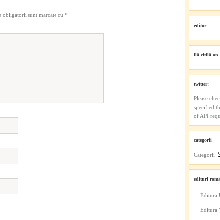
 obligatorii sunt marcate cu
*
editor
ilă citilă on 
twitter:
Please chec
specified t
of API reque
categorii
Categorii
edituri româ
Editura 
Editura