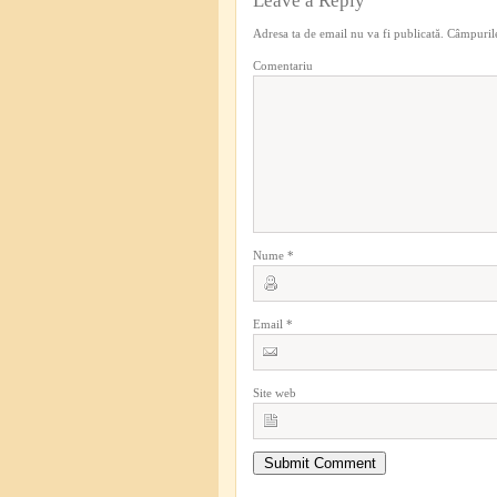
Leave a Reply
Adresa ta de email nu va fi publicată.
Câmpurile
Comentariu
Nume
*
Email
*
Site web