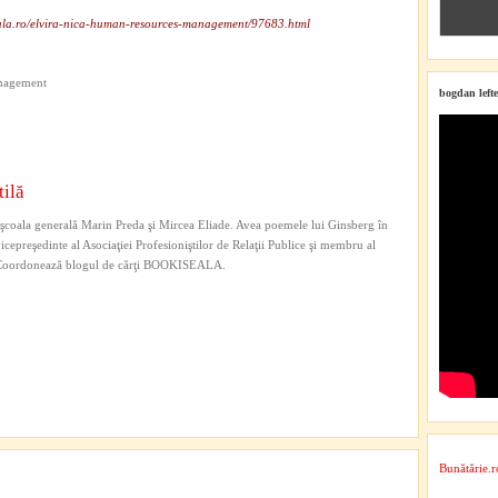
ala.ro/elvira-nica-human-resources-management/97683.html
nagement
bogdan lefte
tilă
şcoala generală Marin Preda şi Mircea Eliade. Avea poemele lui Ginsberg în
vicepreşedinte al Asociaţiei Profesioniştilor de Relaţii Publice şi membru al
s. Coordonează blogul de cărţi BOOKISEALA.
Bunătărie.r