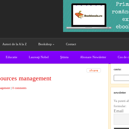
Autori de la A la Z
Bookshop
»
Contact
Educatie
Laureaţi Nobel
Ştiinta
Abonare Newsletter
Cos de 
cauta:
sources management
agement
|
0 comments
newsletter
Va puteti a
formular:
Email