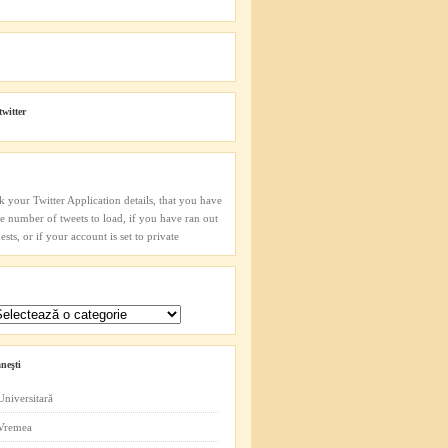
twitter
k your Twitter Application details, that you have
he number of tweets to load, if you have ran out
sts, or if your account is set to private
neşti
Universitară
 Vremea