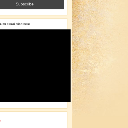
r, nu numai critic literar
o