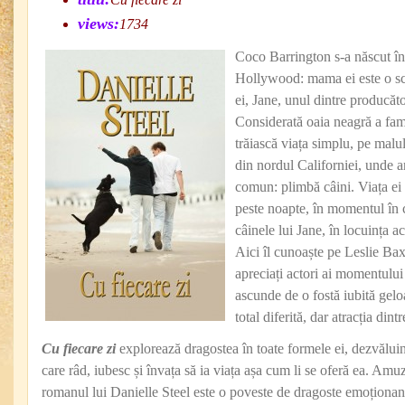
views:
1734
Coco Barrington s-a născut înt
Hollywood: mama ei este o scr
ei, Jane, unul dintre producăt
Considerată oaia neagră a fami
trăiască viața simplu, pe malul
din nordul Californiei, unde ar
comun: plimbă câini. Viața ei 
peste noapte, în momentul în c
câinele lui Jane, în locuința a
Aici îl cunoaște pe Leslie Bax
apreciați actori ai momentului 
ascunde de o fostă iubită gel
total diferită, dar atracția dint
Cu fiecare zi
explorează dragostea în toate formele ei, dezvăluin
care râd, iubesc și învața să ia viața așa cum li se oferă ea. Amuz
romanul lui Danielle Steel este o poveste de dragoste emoționan