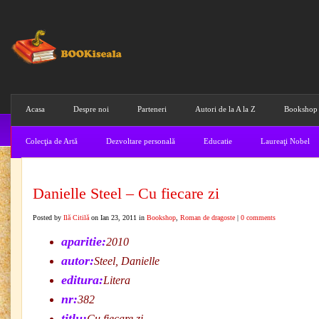
Acasa
Despre noi
Parteneri
Autori de la A la Z
Bookshop
Colecţia de Artă
Dezvoltare personală
Educatie
Laureaţi Nobel
Danielle Steel – Cu fiecare zi
Posted by
Ilă Citilă
on Ian 23, 2011 in
Bookshop
,
Roman de dragoste
|
0 comments
aparitie:
2010
autor:
Steel, Danielle
editura:
Litera
nr:
382
titlu:
Cu fiecare zi