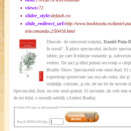
views:
72
slider_style:
default.css
slide_redirect_url:
http://www.bookiseala.ro/daniel-pu
telecomanda-2/50418.html
Dincolo de universul realului,
Daniel Puia-
în scenă“. Îi place spectacolul, inclusiv spectaco
iubire, pe care îl trăieşte romantic şi, subversi
vedere. De aici şi titlul primei secvenţe a cărţi
Reality Show. Spectacolul este unul dual. El 
experienţe (proiectate sau nu) ale eului, dar şi 
realităţii, colorate, şi ele, de un fel de nevoie
Spectacolul, însă, nu este unul gratuit. El ascunde, de cele mai m
de tot felul, o morală subtilă. (Andrei Bodiu)
Order Poveşti cu telecomandă
Preţ
@ RON12,00
Qty
: