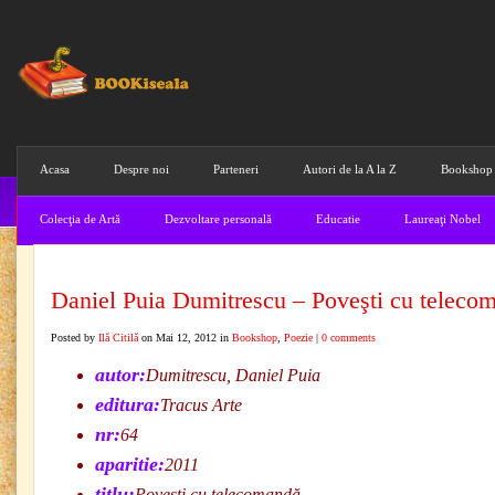
Acasa
Despre noi
Parteneri
Autori de la A la Z
Bookshop
Colecţia de Artă
Dezvoltare personală
Educatie
Laureaţi Nobel
Daniel Puia Dumitrescu – Poveşti cu teleco
Posted by
Ilă Citilă
on Mai 12, 2012 in
Bookshop
,
Poezie
|
0 comments
autor:
Dumitrescu, Daniel Puia
editura:
Tracus Arte
nr:
64
aparitie:
2011
titlu:
Poveşti cu telecomandă