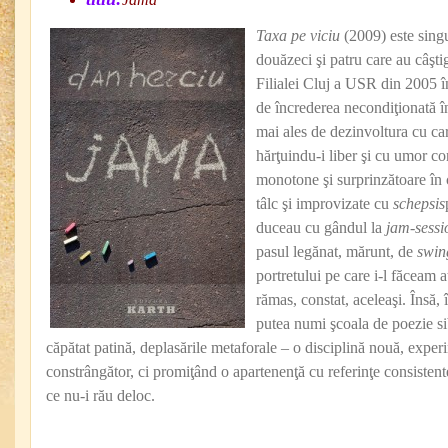
Taxa pe viciu
(2009) este singu
douăzeci şi patru care au câşt
Filialei Cluj a USR din 2005 în
de încrederea necondiţionată î
mai ales de dezinvoltura cu ca
hărţuindu-i liber şi cu umor co
monotone şi surprinzătoare în c
tâlc şi improvizate cu
schepsis
duceau cu gândul la
jam-sessi
pasul legănat, mărunt, de
swin
portretului pe care i-l făceam a
rămas, constat, aceleaşi. Însă, 
putea numi şcoala de poezie si
căpătat patină, deplasările metaforale – o disciplină nouă, exper
constrângător, ci promiţând o apartenenţă cu referinţe consisten
ce nu-i rău deloc.