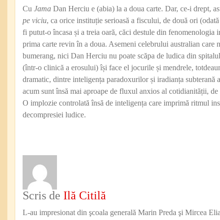
Cu
Jama
Dan Herciu e (abia) la a doua carte. Dar, ce-i drept, as
pe viciu
, ca orice instituție serioasă a fiscului, de două ori (oda
fi putut-o încasa și a treia oară, căci destule din fenomenologia 
prima carte revin în a doua. Asemeni celebrului australian care 
bumerang, nici Dan Herciu nu poate scăpa de ludica din spitalu
(într-o clinică a erosului) își face el jocurile și mendrele, totdeaun
dramatic, dintre inteligența paradoxurilor și iradianța subterană
acum sunt însă mai aproape de fluxul anxios al cotidianității, de 
O implozie controlată însă de inteligența care imprimă ritmul inse
decompresiei ludice.
A
Scris de
Ilă Citilă
L-au impresionat din şcoala generală Marin Preda şi Mircea Eli