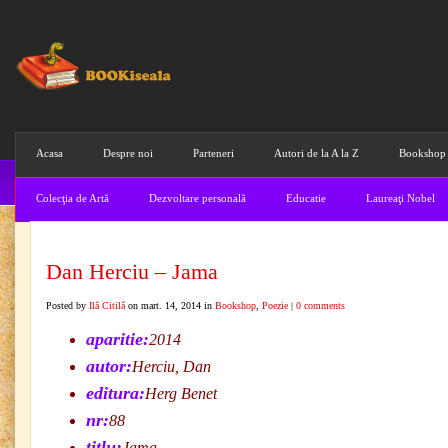
Acasa
Despre noi
Parteneri
Autori de la A la Z
Bookshop
Colecţia de Artă
Dezvoltare personală
Educatie
Laureaţi Nobel
Dan Herciu – Jama
Posted by
Ilă Citilă
on mart. 14, 2014 in
Bookshop
,
Poezie
|
0 comments
aparitie:
2014
autor:
Herciu, Dan
editura:
Herg Benet
nr:
88
titlu:
Jama