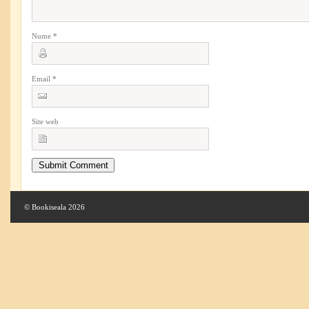
Nume
*
Email
*
Site web
© Bookiseala 2026