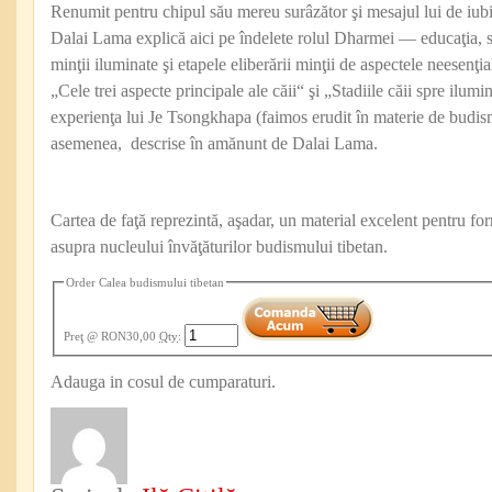
Renumit pentru chipul său mereu surâzător şi mesajul lui de iub
Dalai Lama explică aici pe îndelete rolul Dharmei — educaţia, s
minţii iluminate şi etapele eliberării minţii de aspectele neesenţia
„Cele trei aspecte principale ale căii“ şi „Stadiile căii spre ilumin
experienţa lui Je Tsongkhapa (faimos erudit în materie de budism
asemenea, descrise în amănunt de Dalai Lama.
Cartea de faţă reprezintă, aşadar, un material excelent pentru fo
asupra nucleului învăţăturilor budismului tibetan.
Order Calea budismului tibetan
Preţ
@ RON30,00
Qty
:
Adauga in cosul de cumparaturi.