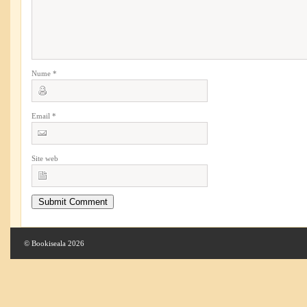
Nume
*
Email
*
Site web
© Bookiseala 2026