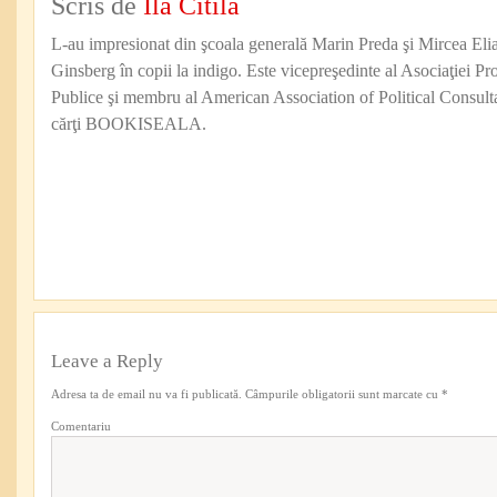
Scris de
Ilă Citilă
L-au impresionat din şcoala generală Marin Preda şi Mircea Eli
Ginsberg în copii la indigo. Este vicepreşedinte al Asociaţiei Pro
Publice şi membru al American Association of Political Consul
cărţi BOOKISEALA.
Leave a Reply
Adresa ta de email nu va fi publicată.
Câmpurile obligatorii sunt marcate cu
*
Comentariu