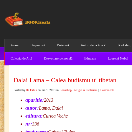
Acasa
Despre noi
Parteneri
Autori de la A la Z
Bookshop
Colecţia de Artă
Dezvoltare personală
Educatie
Laureaţi Nobel
Dalai Lama – Calea budismului tibetan
Posted by
Ilă Citilă
on Iun 1, 2013 in
Bookshop
,
Religie si Esoterism
|
0 comments
aparitie:
2013
autor:
Lama, Dalai
editura:
Curtea Veche
nr:
336
traducere:
Gabriel Tudor