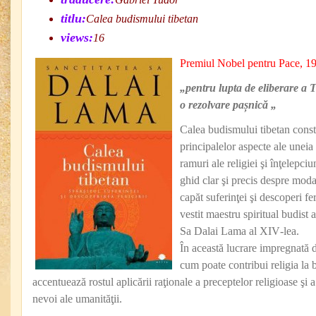
titlu:
Calea budismului tibetan
views:
16
Premiul Nobel pentru Pace, 1
„pentru lupta
de
eliberare
a
T
o rezolvare pașnică
„
Calea budismului tibetan consti
principalelor aspecte ale uneia
ramuri ale religiei şi înţelepciu
ghid clar şi precis despre moda
capăt suferinţei şi descoperi fe
vestit maestru spiritual budist a
Sa Dalai Lama al XIV‑lea.
În această lucrare impregnată d
cum poate contribui religia la b
accentuează rostul aplicării raţionale a preceptelor religioase şi a
nevoi ale umanităţii.