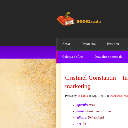
Acasa
Despre noi
Parteneri
Colecţia de Artă
Dezvoltare personală
Cristinel Constantin – In
marketing
Posted by
Ilă Citilă
on Sep 1, 2013 in
Bookshop
,
Mar
aparitie:
2013
autor:
Constantin, Cristinel
editura:
Universitară
nr:
193