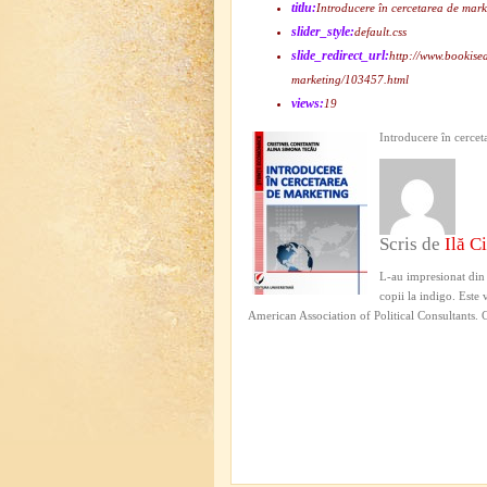
titlu:
Introducere în cercetarea de mark
slider_style:
default.css
slide_redirect_url:
http://www.bookisea
marketing/103457.html
views:
19
Introducere în cercet
Scris de
Ilă Ci
L-au impresionat din
copii la indigo. Este 
American Association of Political Consultant