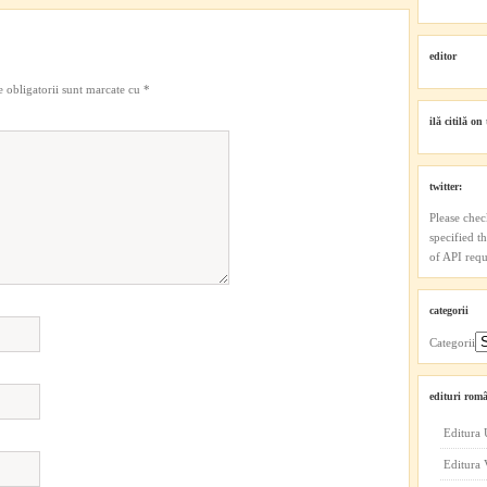
editor
 obligatorii sunt marcate cu
*
ilă citilă on 
twitter:
Please chec
specified t
of API reque
categorii
Categorii
edituri româ
Editura 
Editura