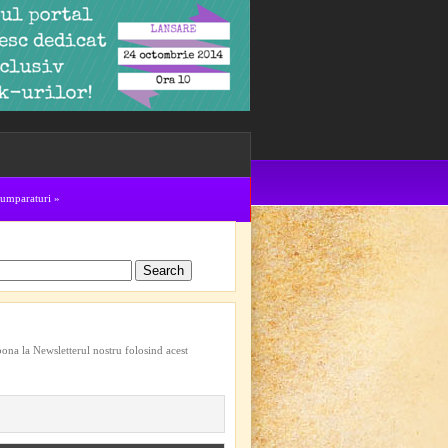
cumparaturi
»
bona la Newsletterul nostru folosind acest