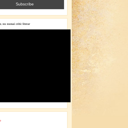
r, nu numai critic literar
o