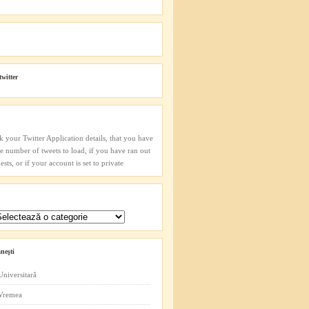
twitter
k your Twitter Application details, that you have
he number of tweets to load, if you have ran out
sts, or if your account is set to private
neşti
Universitară
 Vremea