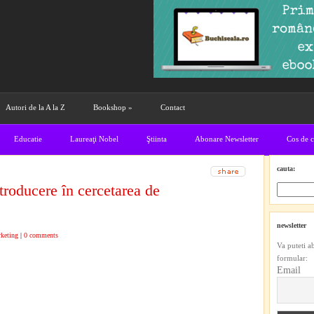
Autori de la A la Z
Bookshop
»
Contact
Educatie
Laureaţi Nobel
Ştiinta
Abonare Newsletter
Cos de 
cauta:
troducere în cercetarea de
newsletter
keting
|
0 comments
Va puteti a
formular:
Email