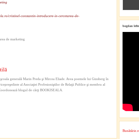
eting
la.ro/cristinel-constantin-introducere-in-cercetarea-de-
bogdan lefte
area de marketing
tilă
 şcoala generală Marin Preda şi Mircea Eliade. Avea poemele lui Ginsberg în
vicepreşedinte al Asociaţiei Profesioniştilor de Relaţii Publice şi membru al
s. Coordonează blogul de cărţi BOOKISEALA.
Bunătărie.r