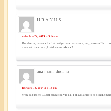
U R A N U S
noiembrie 24, 2013 la 3:14 am
Banuiesc ca, concursul a fost castigat de m. cartarescu, cu „poezeaua” lui… sau 
din acest concurs cu „brutalitate securistica”!
ana maria dudanu
februarie 13, 2014 la 9:13 pm
vreau sa particip la acest concurs sa vad dak pot avrea succes cu poeziile mel