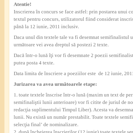
Atentie!
Inscrierea în concurs se face astfel: prin postarea unui 
textul pentru concurs, utilizatorul fiind considerat inscri
până la 12 iunie, 2011 inclusiv.
Daca unul din textele tale va fi desemnat semifinalistul u
următoare vei avea dreptul să postezi 2 texte.
Dacă într-o lună îţi vor fi desemnate 2 poezii semifinalis
putea posta 4 texte.
Data limita de înscriere a poeziilor este de 12 iunie, 201
Jurizarea va avea următoarele etape:
1. toate textele înscrise într-o lună (maxim un text de p
semifinaliştii lunii anterioare) vor fi citite de juriul de 
redacţia suplimentului Timpul Liber). Acesta va desemna 
lunii. Nu există un număr prestabilit. Toate textele semifi
selecţia final’ de nominalizare.
2. după încheierea înscrierilor (12 iunie) toate textele se