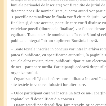
luni ale perioadei de înscriere) vor fi recitite de juriul 
desemna poeziile nominalizate, ai căror autori vor partici
3. poeziile nominalizate în finală vor fi citite de juriu. Ac
finaliste şi, dintre acestea, poeziile care vor fi distinse cu 
celelelate poezii (dintre cele finaliste) vor fi considerate
egalitate. Toate poeziile nominalizate în cele 6 luni şi cel
publicate integral într-un supliment România liberă.
– Toate textele înscrise în concurs vor intra in arhiva ro
putea fi publicate, cu specificarea autorului, în paginile
sau ale altor reviste, ziare, publicaţii tipărite sau electron
de net – partenere media. Participanţii cedează drepturil
organizatorului.
– Organizatorii îşi declină responsabilitatea în cazul în c
site textele în vederea folosirii lor ulterioare.
– Orice participant care va înscrie un text ce nu-i aparţin
copiate) va fi descalificat din concurs.
– Organizatorii pot descalifica, fără preaviz, orice creaţi