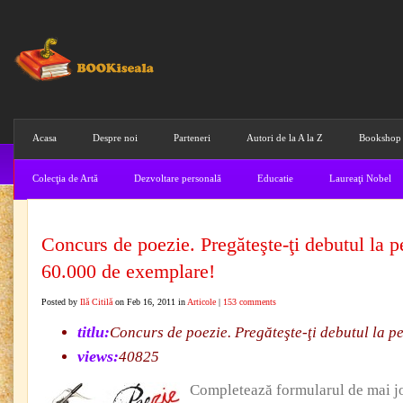
Acasa
Despre noi
Parteneri
Autori de la A la Z
Bookshop
Colecţia de Artă
Dezvoltare personală
Educatie
Laureaţi Nobel
Concurs de poezie. Pregăteşte-ţi debutul la p
60.000 de exemplare!
Posted by
Ilă Citilă
on Feb 16, 2011 in
Articole
|
153 comments
titlu:
Concurs de poezie. Pregăteşte-ţi debutul la p
views:
40825
Completează formularul de mai jos