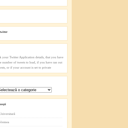
twitter
k your Twitter Application details, that you have
he number of tweets to load, if you have ran out
sts, or if your account is set to private
neşti
Universitară
 Vremea