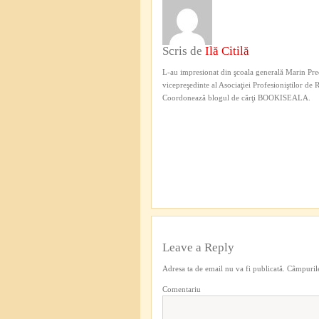
Scris de
Ilă Citilă
L-au impresionat din şcoala generală Marin Pred
vicepreşedinte al Asociaţiei Profesioniştilor de
Coordonează blogul de cărţi BOOKISEALA.
Leave a Reply
Adresa ta de email nu va fi publicată.
Câmpurile
Comentariu