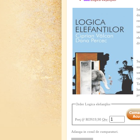
Is
do
re
co
ia
el
di
Su
mu
un
ca
Te
lu
pr
Order Logica elefanţilor
Preţ
@ RON19,90
Qty
:
Adauga in cosul de cumparaturi.