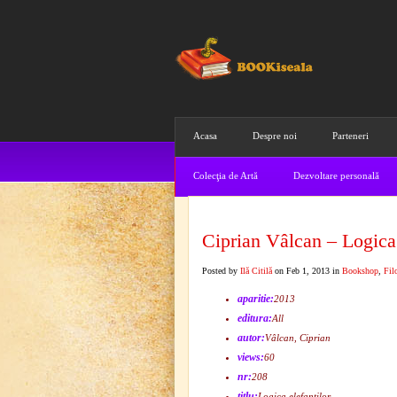
Acasa
Despre noi
Parteneri
Colecţia de Artă
Dezvoltare personală
Ciprian Vâlcan – Logica 
Posted by
Ilă Citilă
on Feb 1, 2013 in
Bookshop
,
Fil
aparitie:
2013
editura:
All
autor:
Vâlcan, Ciprian
views:
60
nr:
208
titlu:
Logica elefanţilor