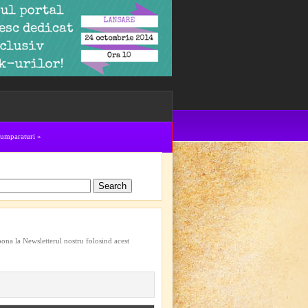
cumparaturi
»
bona la Newsletterul nostru folosind acest