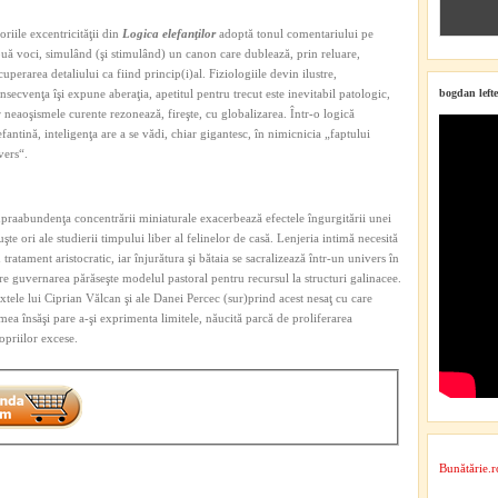
toriile excentricităţii din
Logica elefanţilor
adoptă tonul comentariului pe
uă voci, simulând (şi stimulând) un canon care dublează, prin reluare,
cuperarea detaliului ca fiind princip(i)al. Fiziologiile devin ilustre,
nsecvenţa îşi expune aberaţia, apetitul pentru trecut este inevitabil patologic,
bogdan lefte
r neaoşismele curente rezonează, fireşte, cu globalizarea. Într-o logică
efantină, inteligenţa are a se vădi, chiar gigantesc, în nimicnicia „faptului
vers“.
praabundenţa concentrării miniaturale exacerbează efectele îngurgitării unei
şte ori ale studierii timpului liber al felinelor de casă. Lenjeria intimă necesită
 tratament aristocratic, iar înjurătura şi bătaia se sacralizează într-un univers în
re guvernarea părăseşte modelul pastoral pentru recursul la structuri galinacee.
xtele lui Ciprian Vălcan şi ale Danei Percec (sur)prind acest nesaţ cu care
mea însăşi pare a-şi exprimenta limitele, năucită parcă de proliferarea
opriilor excese.
Bunătărie.r