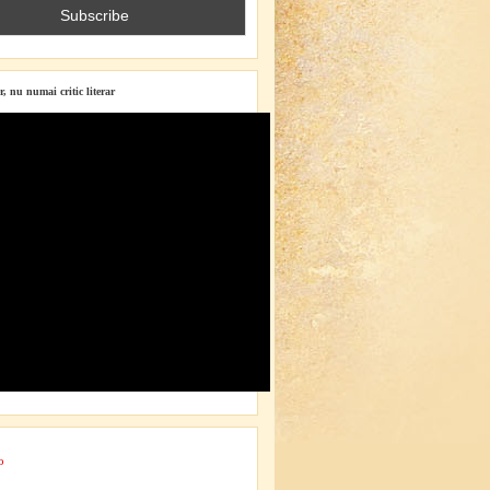
r, nu numai critic literar
o