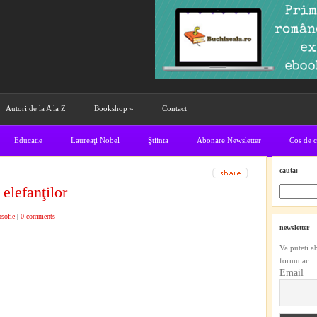
Autori de la A la Z
Bookshop
»
Contact
Educatie
Laureaţi Nobel
Ştiinta
Abonare Newsletter
Cos de 
cauta:
elefanţilor
osofie
|
0 comments
newsletter
Va puteti a
formular:
Email