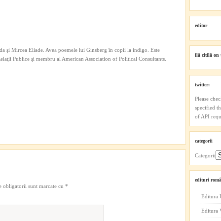
editor
a şi Mircea Eliade. Avea poemele lui Ginsberg în copii la indigo. Este
ilă citilă on 
 Relaţii Publice şi membru al American Association of Political Consultants.
twitter:
Please chec
specified t
of API reque
categorii
Categorii
edituri româ
 obligatorii sunt marcate cu
*
Editura 
Editura