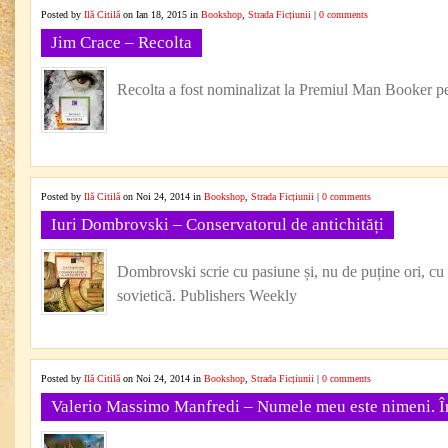
Posted by
Ilă Citilă
on Ian 18, 2015 in
Bookshop
,
Strada Ficțiunii
|
0 comments
Jim Crace – Recolta
Recolta a fost nominalizat la Premiul Man Booker p
Posted by
Ilă Citilă
on Noi 24, 2014 in
Bookshop
,
Strada Ficțiunii
|
0 comments
Iuri Dombrovski – Conservatorul de antichități
Dombrovski scrie cu pasiune și, nu de puține ori, cu
sovietică. Publishers Weekly
Posted by
Ilă Citilă
on Noi 24, 2014 in
Bookshop
,
Strada Ficțiunii
|
0 comments
Valerio Massimo Manfredi – Numele meu este nimeni. În