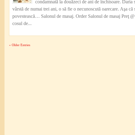
condamnată la douăzeci de ani de închisoare. Daria se
vârstă de numai trei ani, o să fie o necunoscută oarecare. Aşa că 
povestească… Salonul de masaj. Order Salonul de masaj Preţ
cosul de...
« Older Entries