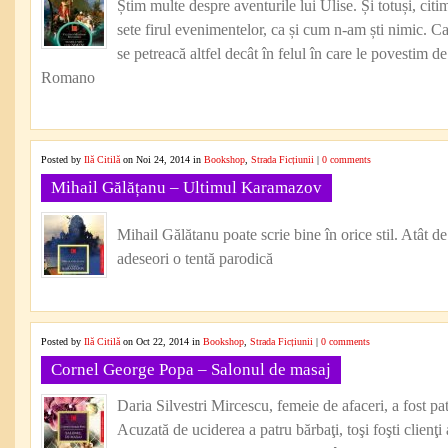
Știm multe despre aventurile lui Ulise. Și totuși, ci
sete firul evenimentelor, ca și cum n-am ști nimic. Ca 
se petreacă altfel decât în felul în care le povestim 
Romano
Posted by
Ilă Citilă
on Noi 24, 2014 in
Bookshop
,
Strada Ficțiunii
|
0 comments
Mihail Gălățanu – Ultimul Karamazov
Mihail Gălătanu poate scrie bine în orice stil. Atât de
adeseori o tentă parodică
Posted by
Ilă Citilă
on Oct 22, 2014 in
Bookshop
,
Strada Ficțiunii
|
0 comments
Cornel George Popa – Salonul de masaj
Daria Silvestri Mircescu, femeie de afaceri, a fost p
Acuzată de uciderea a patru bărbaţi, toşi foşti clienţi