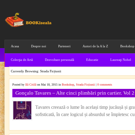
Acasa
Despre noi
Parteneri
Autori de la A la Z
Bookshop
Colecţia de Artă
Dezvoltare personală
Educatie
Laureaţi Nobel
Currently Browsing: Strada Ficțiunii
Posted by
Ilă Citilă
on Mai 18, 2015 in
Bookshop
,
Strada Ficțiunii
|
0 comments
Gonçalo Tavares – Alte cinci plimbări prin cartier. Vol 2
Tavares creează o lume în același timp jucăușă și grav
sofisticată, în care logicul și absurdul se împletesc cu