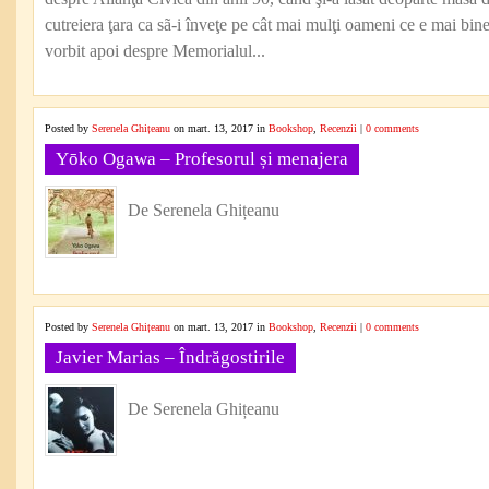
cutreiera ţara ca sã-i înveţe pe cât mai mulţi oameni ce e mai bine
vorbit apoi despre Memorialul...
Posted by
Serenela Ghițeanu
on mart. 13, 2017 in
Bookshop
,
Recenzii
|
0 comments
Yōko Ogawa – Profesorul și menajera
De Serenela Ghițeanu
Posted by
Serenela Ghițeanu
on mart. 13, 2017 in
Bookshop
,
Recenzii
|
0 comments
Javier Marias – Îndrăgostirile
De Serenela Ghițeanu