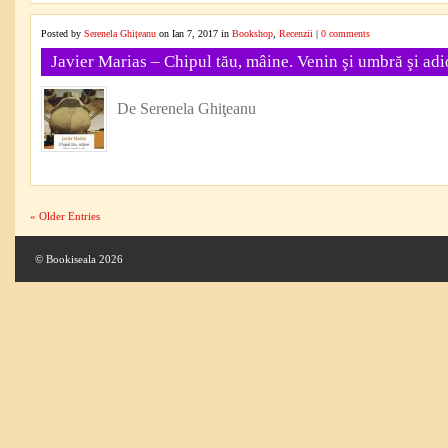
Posted by
Serenela Ghițeanu
on Ian 7, 2017 in
Bookshop
,
Recenzii
|
0 comments
Javier Marias – Chipul tău, mâine. Venin şi umbră şi adi
De Serenela Ghiţeanu
« Older Entries
© Bookiseala 2026