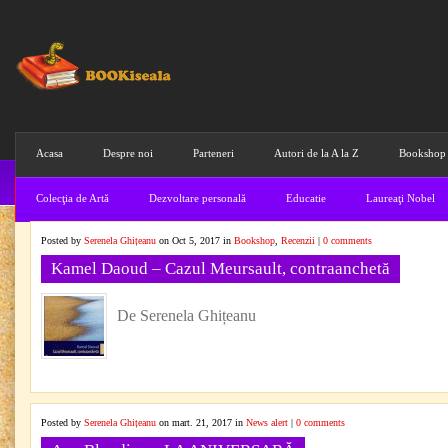
Acasa
Despre noi
Parteneri
Autori de la A la Z
Bookshop
Colecţia de Artă
Dezvoltare personală
Educatie
Laureaţi Nobel
Posted by
Serenela Ghițeanu
on Oct 5, 2017 in
Bookshop
,
Recenzii
|
0 comments
Kamel Daoud – Cazul Meursault, contraanchetă
De Serenela Ghițeanu
Posted by
Serenela Ghițeanu
on mart. 21, 2017 in
News alert
|
0 comments