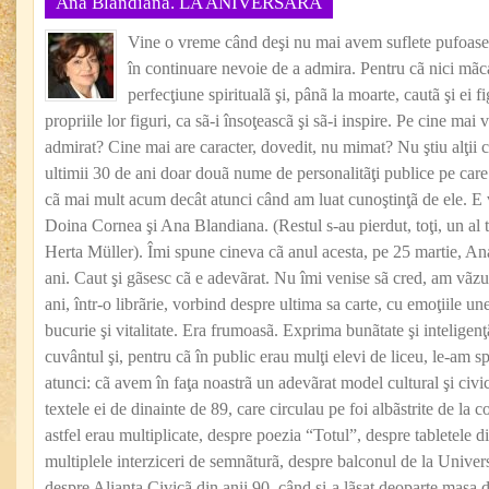
Ana Blandiana. LA ANIVERSARĂ
Vine o vreme când deşi nu mai avem suflete pufoase ş
în continuare nevoie de a admira. Pentru cã nici mãca
perfecţiune spiritualã şi, pânã la moarte, cautã şi ei 
propriile lor figuri, ca sã-i însoţeascã şi sã-i inspire. Pe cine mai 
admirat? Cine mai are caracter, dovedit, nu mimat? Nu ştiu alţii 
ultimii 30 de ani doar douã nume de personalitãţi publice pe care
cã mai mult acum decât atunci când am luat cunoştinţã de ele. 
Doina Cornea şi Ana Blandiana. (Restul s-au pierdut, toţi, un al 
Herta Müller). Îmi spune cineva cã anul acesta, pe 25 martie, A
ani. Caut şi gãsesc cã e adevãrat. Nu îmi venise sã cred, am vãz
ani, într-o librãrie, vorbind despre ultima sa carte, cu emoţiile u
bucurie şi vitalitate. Era frumoasã. Exprima bunãtate şi inteligenţ
cuvântul şi, pentru cã în public erau mulţi elevi de liceu, le-am s
atunci: cã avem în faţa noastrã un adevãrat model cultural şi civi
textele ei de dinainte de 89, care circulau pe foi albãstrite de la 
astfel erau multiplicate, despre poezia “Totul”, despre tabletele 
multiplele interziceri de semnãturã, despre balconul de la Univers
despre Alianţa Civicã din anii 90, când şi-a lãsat deoparte masa de 