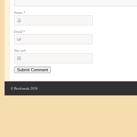
Nume
*
Email
*
Site web
© Bookiseala 2026