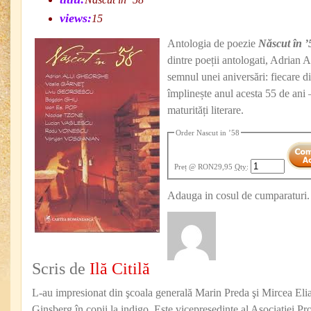
views:
15
Antologia de poezie
Născut în ’
dintre poeții antologati, Adrian
semnul unei aniversări: fiecare d
împlinește anul acesta 55 de ani –
maturități literare.
Order Nascut in ’58
Preț
@ RON29,95
Qty
:
Adauga in cosul de cumparaturi.
Scris de
Ilă Citilă
L-au impresionat din şcoala generală Marin Preda şi Mircea Eli
Ginsberg în copii la indigo. Este vicepreşedinte al Asociaţiei Pro