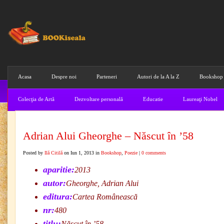
Acasa
Despre noi
Parteneri
Autori de la A la Z
Bookshop
Colecţia de Artă
Dezvoltare personală
Educatie
Laureaţi Nobel
Adrian Alui Gheorghe – Născut în ’58
Posted by
Ilă Citilă
on Iun 1, 2013 in
Bookshop
,
Poezie
|
0 comments
aparitie:
2013
autor:
Gheorghe, Adrian Alui
editura:
Cartea Românească
nr:
480
titlu:
Născut în ’58