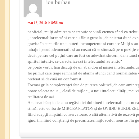
ion burhan
mai 18, 2010 la 8:56 am
neoficial, mulți admiteam ca trebuie sa vină vremea când va trebui 
,, intelectualilor români care au făcut greșala , de neiertat după ex
gravita în cercurile unei puteri incompetente și corupte.Mulți s-au 
mirajul pseudodemocratic și au crezut că se situează pe-o poziție 
decât pentru cei puțini care au fost cu adevărat sinceri , dar atunci 
spiritul intuitiv, ce caracterizează intelectualul autentic?
Se poate vorbi, fără discuți de un abandon al misiei intelectualulu
fie primul care trage semnalul de alarmă atunci când normalitatea vi
preferat să devină un conformist.
Tocmai grila complezenței față de puterea politică, de care amin
poate selecta noua ,, clasă de mijloc ,, a noii intelectualități, mai v
realitatea de azi.
Am insatisfacția de-a nu regăsi aici doi tineri intelectuali pentru 
stimă: este vorba de MIRCEA PLATON și de OVIDIU HURDUZEU. 
fiind adepții mișcării conservatoare, o altă alternativă de rezervă p
ignorăm, fiind conștienți de precaritatea mijloacelor noastre , în ge