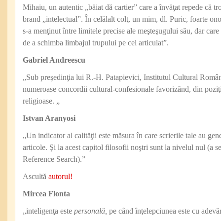
Mihaiu, un autentic „băiat dă cartier” care a învăţat repede că t
brand „intelectual”. În celălalt colţ, un mim, dl. Puric, foarte ono
s-a menţinut între limitele precise ale meşteşugului său, dar care 
de a schimba limbajul trupului pe cel articulat”.
Gabriel Andreescu
„Sub preşedinţia lui R.-H. Patapievici, Institutul Cultural Româ
numeroase concordii cultural-confesionale favorizând, din poziţia
religioase. „
Istvan Aranyosi
„Un indicator al calităţii este măsura în care scrierile tale au gener
articole. Şi la acest capitol filosofii noştri sunt la nivelul nul (a 
Reference Search).”
Ascultă
autorul!
Mircea Flonta
„inteligenţa este
personală,
pe când înţelepciunea este cu adevă