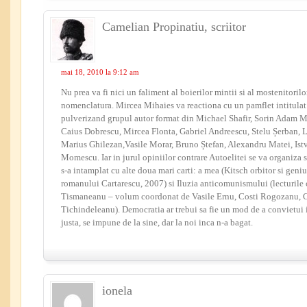
Camelian Propinatiu, scriitor
mai 18, 2010 la 9:12 am
Nu prea va fi nici un faliment al boierilor mintii si al mostenitorilo
nomenclatura. Mircea Mihaies va reactiona cu un pamflet intitulat
pulverizand grupul autor format din Michael Shafir, Sorin Adam M
Caius Dobrescu, Mircea Flonta, Gabriel Andreescu, Stelu Șerban, 
Marius Ghilezan,Vasile Morar, Bruno Ștefan, Alexandru Matei, Is
Momescu. Iar in jurul opiniilor contrare Autoelitei se va organiza s
s-a intamplat cu alte doua mari carti: a mea (Kitsch orbitor si geni
romanului Cartarescu, 2007) si Iluzia anticomunismului (lecturile c
Tismaneanu – volum coordonat de Vasile Ernu, Costi Rogozanu, C
Tichindeleanu). Democratia ar trebui sa fie un mod de a convietui i
justa, se impune de la sine, dar la noi inca n-a bagat.
ionela