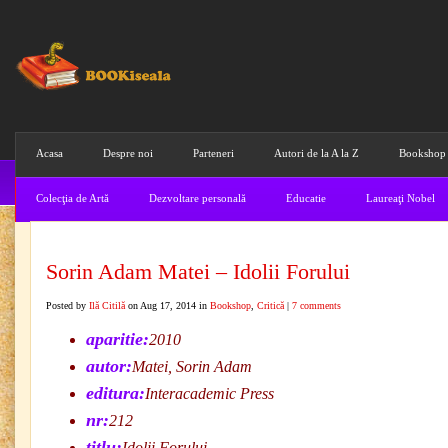
Acasa
Despre noi
Parteneri
Autori de la A la Z
Bookshop
Colecţia de Artă
Dezvoltare personală
Educatie
Laureaţi Nobel
Sorin Adam Matei – Idolii Forului
Posted by
Ilă Citilă
on Aug 17, 2014 in
Bookshop
,
Critică
|
7 comments
aparitie:
2010
autor:
Matei, Sorin Adam
editura:
Interacademic Press
nr:
212
titlu:
Idolii Forului