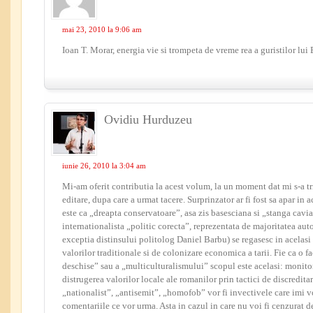
mai 23, 2010 la 9:06 am
Ioan T. Morar, energia vie si trompeta de vreme rea a guristilor lui 
Ovidiu Hurduzeu
iunie 26, 2010 la 3:04 am
Mi-am oferit contributia la acest volum, la un moment dat mi s-a tr
editare, dupa care a urmat tacere. Surprinzator ar fi fost sa apar in 
este ca „dreapta conservatoare”, asa zis basesciana si „stanga cavi
internationalista „politic corecta”, reprezentata de majoritatea aut
exceptia distinsului politolog Daniel Barbu) se regasesc in acelasi 
valorilor traditionale si de colonizare economica a tarii. Fie ca o f
deschise” sau a „multiculturalismului” scopul este acelasi: monitor
distrugerea valorilor locale ale romanilor prin tactici de discreditar
„nationalist”, „antisemit”, „homofob” vor fi invectivele care imi vo
comentariile ce vor urma. Asta in cazul in care nu voi fi cenzurat d