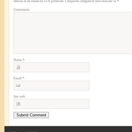
Adresa ta de email nu va fi publicată.
Câmpurile obligatorii sunt marcate cu
*
Comentariu
Nume
*
Email
*
Site web