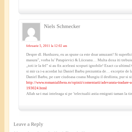
Niels Schmecker
februarie 5, 2011 la 12:02 am
Despre dl. Hurduzeu, eu as spune ca este doar amuzant! Si superfic
masura”, vorba lu’ Patapievici & Liiceanu… Multa doxa iti trebuie 
„toti ie la fel” si au fix aceleasi scopuri ignobile! Exact ca ultimu
si mir ca i-a acordat lui Daniel Barbu prezumtia de… exceptie de 
Daniel Barbu, pe care ciudoasa coana Mungiu il desfiinta, pur si s
http://www.romanialibera.ro/opinii/comentarii/adevarata-tradare-a-i
193024.html
Allah sa-i mai inteleaga si pe ‘telectualii astia emigrati taman la tim
Leave a Reply