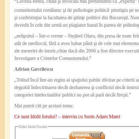
“Lavinia Betea, citată şi invocată mai pretutindeni ca „expertă” 
,
comunismului românesc şi de psihologie politică
prestigiu pe te
şi conferenţiar la facultatea de ştiinţe politice din Bucureşti. N
dovedit în cele din urmă un plagiator banal în partea de psiholo
„nelipsitul – într-o vreme – Stejărel Olaru, din presa de toate fel
atât de mediocră, fără a avea habar până şi de cele mai element
ale meseriei de istoric,chiar dacă din 2006 a fost director executi
Investigare a Crimelor Comunismului.”
Adrian Gavrilescu
„Trăind încă într-un regim al spaţiului public divizat pe criterii
degrabă îndoctrinarea decât dezbaterea şi conflictul decât instruir
categoriei intelectualilor publici nu pot să pară decât fireşti.”
Mai puteti citi pe aceiasi tema:
Ce sunt Idolii forului? – interviu cu Sorin Adam Matei
Order Idolii Forului