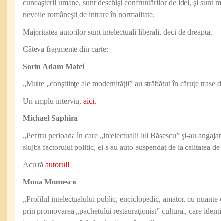
cunoaşterii umane, sunt deschişi confruntărilor de idei, şi sunt m
nevoile româneşti de intrare în normalitate.
Majoritatea autorilor sunt intelectuali liberali, deci de dreapta.
Câteva fragmente din carte:
Sorin Adam Matei
„Multe „conştiinţe ale modernităţii” au străbătut în căruţe trase d
Un amplu interviu,
aici.
Michael Saphira
„Pentru perioada în care „intelectualii lui Băsescu” şi-au angajat 
slujba factorului politic, ei s-au auto-suspendat de la calitatea de
Acultă
autorul!
Mona Momescu
„Profilul intelectualului public, enciclopedic, amator, cu nuanţe 
prin promovarea „pachetului restauraţionist” cultural, care iden