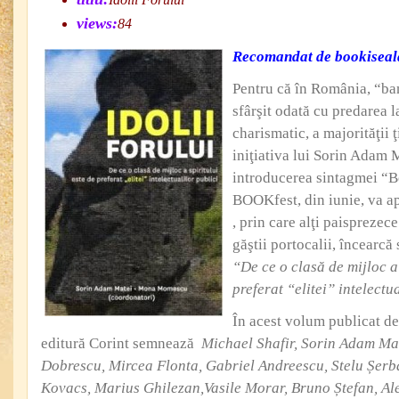
views:
84
Recomandat de bookiseal
Pentru că în România, “ban
sfârşit odată cu predarea l
charismatic, a majorităţii ţ
iniţiativa lui Sorin Adam 
introducerea sintagmei “Bo
BOOKfest, din iunie, va a
, prin care alţi paisprezece
găştii portocalii, încearcă
“De ce o clas
ă de mijloc a
preferat
“elitei” intelectu
În acest volum publicat de
editură Corint semnează
Michael Shafir, Sorin Adam Ma
Dobrescu, Mircea Flonta, Gabriel Andreescu, Stelu
Ș
erb
Kovacs, Marius Ghilezan,Vasile Morar, Bruno
Ș
tefan, A