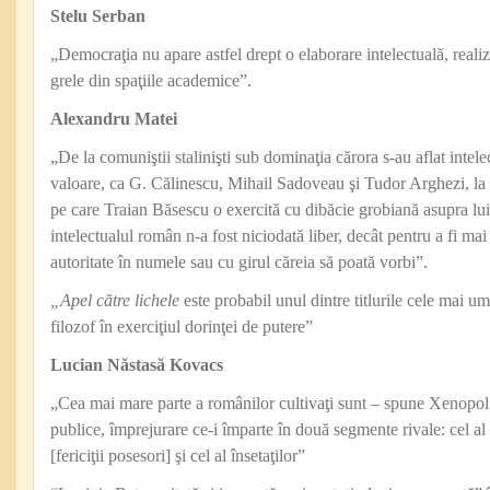
Stelu Serban
„Democraţia nu apare astfel drept o elaborare intelectuală, realiz
grele din spaţiile academice”.
Alexandru Matei
„De la comuniştii stalinişti sub dominaţia cărora s-au aflat intel
valoare, ca G. Călinescu, Mihail Sadoveau şi Tudor Arghezi, la 
pe care Traian Băsescu o exercită cu dibăcie grobiană asupra lu
intelectualul român n-a fost niciodată liber, decât pentru a fi ma
autoritate în numele sau cu girul căreia să poată vorbi”.
„Apel către lichele
este probabil unul dintre titlurile cele mai um
filozof în exerciţiul dorinţei de putere”
Lucian Năstasă Kovacs
„Cea mai mare parte a românilor cultivaţi sunt – spune Xenopol 
publice, împrejurare ce-i împarte în două segmente rivale: cel al
[fericiţii posesori] şi cel al însetaţilor”