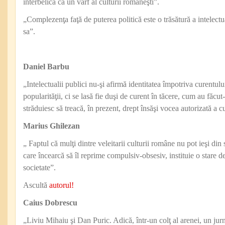
interbelică ca un vârf al culturii româneşti”.
„Complezenţa faţă de puterea politică este o trăsătură a intelectu
sa”.
Daniel Barbu
„Intelectualii publici nu-şi afirmă identitatea împotriva curentului
popularităţii, ci se lasă fie duşi de curent în tăcere, cum au făcut
străduiesc să treacă, în prezent, drept însăşi vocea autorizată a c
Marius Ghilezan
„ Faptul că mulţi dintre veleitarii culturii române nu pot ieşi din
care încearcă să îl reprime compulsiv-obsesiv, instituie o stare 
societate”.
Ascultă
autorul!
Caius Dobrescu
„Liviu Mihaiu şi Dan Puric. Adică, într-un colţ al arenei, un jurn