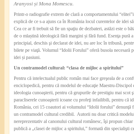
Aranyosi
ș
i Mona Momescu.
Printr-o radiografie extrem de clară a comportamentului “elitei”in
explică de ce s-a ajuns ca în România locul curentelor de idei să f
Cea ce ar fi trebuit să fie un spaţiu de dezbateri, astăzi este o bă
de o mlaștină ideologică fără margini și fără fund. Esenţa pură a 
principial, deschis şi declarat de idei, nu are loc în tribună, pentr
bilete pe viaţă. Volumul “Idolii Forului” oferă busola necesară pe
idei și pasiuni.
Un contramodel cultural: “clasa de mijloc a spiritului”
Pentru că intelectualul public român mai face greşeala de a conf
enciclopedică, pentru că modelul de educaţie Maestru-Discipol d
ideologia cunoaşterii, pentru că grupurile de prestigiu mai scot şi
paracliserele cunoaşterii icoane cu profeţi infailibili, pentru că ido
România, cei 15 coautori ai volumului “Idolii forului” denunţă f
un contramodel cultural credibil. Autorii nu doar critică modelul
nereprezentativ al canonului cultural românesc, îşi propun chiar
publică a „clasei de mijloc a spiritului,” formată din specialişti 