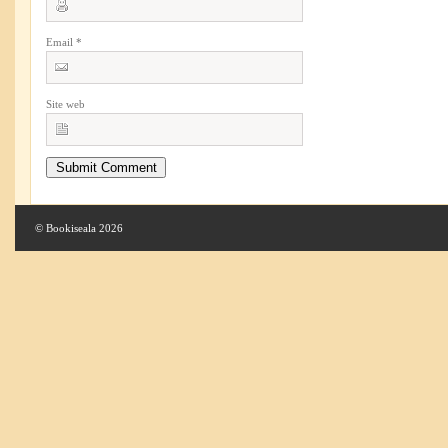
Email
*
Site web
© Bookiseala 2026