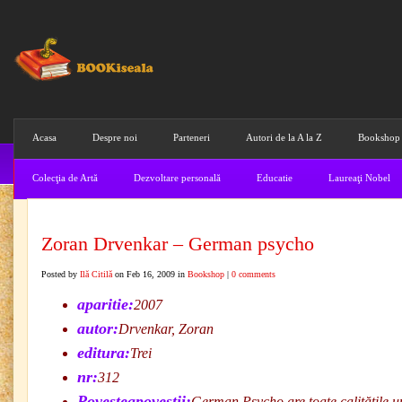
Acasa
Despre noi
Parteneri
Autori de la A la Z
Bookshop
Colecţia de Artă
Dezvoltare personală
Educatie
Laureaţi Nobel
Zoran Drvenkar – German psycho
Posted by
Ilă Citilă
on Feb 16, 2009 in
Bookshop
|
0 comments
aparitie:
2007
autor:
Drvenkar, Zoran
editura:
Trei
nr:
312
Povesteapovestii:
German Psycho are toate calităţile un