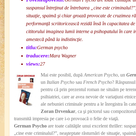
suspansul întreţinut de întrebarea „cine este criminalul?"
situaţie, spaimă şi chiar groază provocate de cruzimea r
performanţă scriitoricească rezidă însă în capacitatea de 
cititorului imaginea lumii interne a psihopatului în care in
amestecă până la indistincţie.
titlu:
German psycho
traducere:
Mara Wagner
views:
27
Mai este posibil, după
American Psycho
, un
Ger
un
Italian Psycho
sau
French Psycho
? Răspunsul 
pentru că prin prezentul roman ne situăm pe terenul 
psihiatriei, care ar avea nevoie de variaţiuni etnic
ale nebuniei criminale pentru a le înregistra în cate
Zoran Drvenkar
, ca şi pictorul sau compozitoru
transmită impresia pe care i-o provoacă o felie de viaţă.
German Psycho
are toate calităţile unui excelent thriller: suspa
„cine este criminalul?”, neaşteptate răsturnări de situaţie, spaim