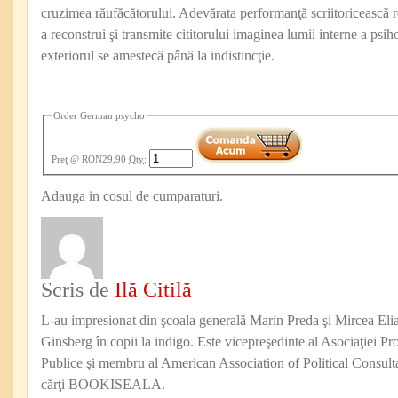
cruzimea răufăcătorului. Adevărata performanţă scriitoricească r
a reconstrui şi transmite cititorului imaginea lumii interne a psiho
exteriorul se amestecă până la indistincţie.
Order German psycho
Preţ
@ RON29,90
Qty
:
Adauga in cosul de cumparaturi.
Scris de
Ilă Citilă
L-au impresionat din şcoala generală Marin Preda şi Mircea Eli
Ginsberg în copii la indigo. Este vicepreşedinte al Asociaţiei Pro
Publice şi membru al American Association of Political Consul
cărţi BOOKISEALA.