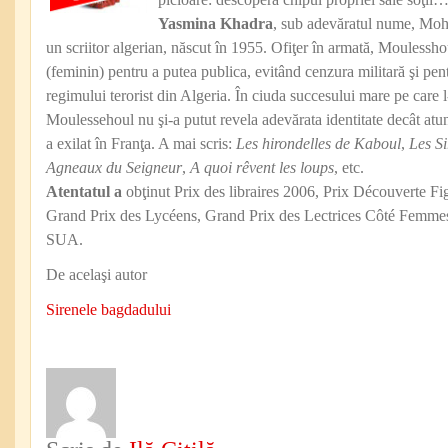
Yasmina Khadra
, sub adevăratul nume, Mo
un scriitor algerian, născut în 1955. Ofiţer în armată, Mouless
(feminin) pentru a putea publica, evitând cenzura militară şi pent
regimului terorist din Algeria. În ciuda succesului mare pe care l-
Moulessehoul nu şi-a putut revela adevărata identitate decât atun
a exilat în Franţa. A mai scris:
Les hirondelles de Kaboul
,
Les S
Agneaux du Seigneur
,
A quoi rêvent les loups
, etc.
Atentatul a
obţinut Prix des libraires 2006, Prix Découverte F
Grand Prix des Lycéens, Grand Prix des Lectrices Côté Femmes
SUA.
De acelaşi autor
Sirenele bagdadului