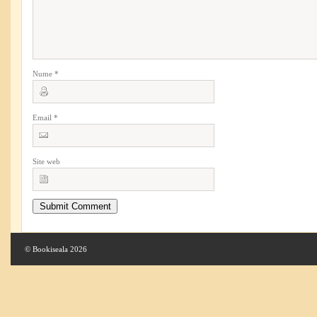
Nume
*
Email
*
Site web
© Bookiseala 2026