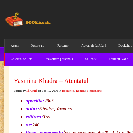
Acasa
Despre noi
Parteneri
Autori de la A la Z
Bookshop
Colecţia de Artă
Dezvoltare personală
Educatie
Laureaţi Nobel
Yasmina Khadra – Atentatul
Posted by
Ilă Citilă
on Feb 15, 2010 in
Bookshop
,
Roman
|
0 comments
aparitie:
2005
autor:
Khadra, Yasmina
editura:
Trei
nr:
240
Povesteapovestii:
Într-un restaurant din Tel Aviv, o tâ