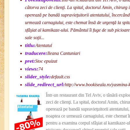
câtorva zeci de clienţi. La spital, doctorul Amin, chirurg 
operează pe bandă supravieţuitorii atentatului, încercând
urmează carnagiului, este chemat însă de urgenţă la spit
sfâşiat al kamikaze-ului. Pământul îi fuge de sub picioar
sale soţii...
titlu:
Atentatul
traducere:
Ileana Cantuniari
pret:
Stoc epuizat
views:
74
slider_style:
default.css
slide_redirect_url:
http://www.bookiseala.ro/yasmina-
Într-un restaurant din Tel Aviv, o tânără explo
zeci de clienţi. La spital, doctorul Amin, chiru
operează pe bandă supravieţuitorii atentatului,
noaptea ce urmează carnagiului, este chemat în
pentru a examina corpul sfâşiat al kamikaze-ul
picioare: descoperă chipul propriei sale soţii