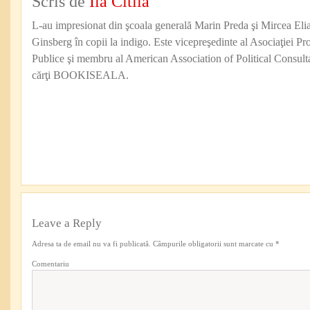
Scris de
Ilă Citilă
L-au impresionat din şcoala generală Marin Preda şi Mircea Eli
Ginsberg în copii la indigo. Este vicepreşedinte al Asociaţiei Pro
Publice şi membru al American Association of Political Consul
cărţi BOOKISEALA.
Leave a Reply
Adresa ta de email nu va fi publicată.
Câmpurile obligatorii sunt marcate cu
*
Comentariu