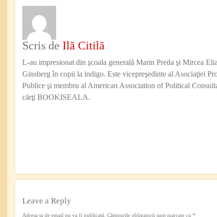
Scris de
Ilă Citilă
L-au impresionat din şcoala generală Marin Preda şi Mircea Eli
Ginsberg în copii la indigo. Este vicepreşedinte al Asociaţiei Pro
Publice şi membru al American Association of Political Consul
cărţi BOOKISEALA.
Leave a Reply
Adresa ta de email nu va fi publicată.
Câmpurile obligatorii sunt marcate cu
*