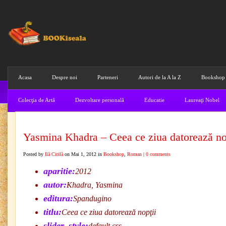
Acasa
Despre noi
Parteneri
Autori de la A la Z
Bookshop
Colecţia de Artă
Dezvoltare personală
Educatie
Laureaţi Nobel
Yasmina Khadra – Ceea ce ziua datorează no
Posted by
Ilă Citilă
on Mai 1, 2012 in
Bookshop
,
Roman
|
0 comments
aparitie:
2012
autor:
Khadra, Yasmina
editura:
Spandugino
titlu:
Ceea ce ziua datorează nopţii
slider_style:
default.css