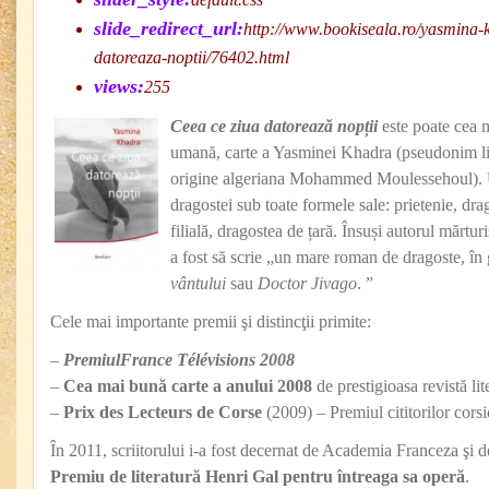
slide_redirect_url:
http://www.bookiseala.ro/yasmina-
datoreaza-noptii/76402.html
views:
255
Ceea ce ziua datorează nopții
este poate cea 
umană, carte a Yasminei Khadra (pseudonim lit
origine algeriana Mohammed Moulessehoul). 
dragostei sub toate formele sale: prietenie, dr
filială, dragostea de țară. Însuși autorul mărtur
a fost să scrie „un mare roman de dragoste, în
vântului
sau
Doctor Jivago
. ”
Cele mai importante premii şi distincţii primite:
–
Premiul
France
Télévisions 2008
–
Cea mai bună carte a anului 2008
de prestigioasa revistă li
–
Prix des Lecteurs de Corse
(2009) – Premiul cititorilor corsi
În 2011, scriitorului i-a fost decernat de Academia Franceza şi d
Premiu de literatură Henri Gal pentru întreaga sa operă
.