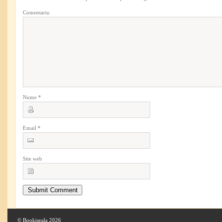
Comentariu
Nume
*
Email
*
Site web
© Bookiseala 2026