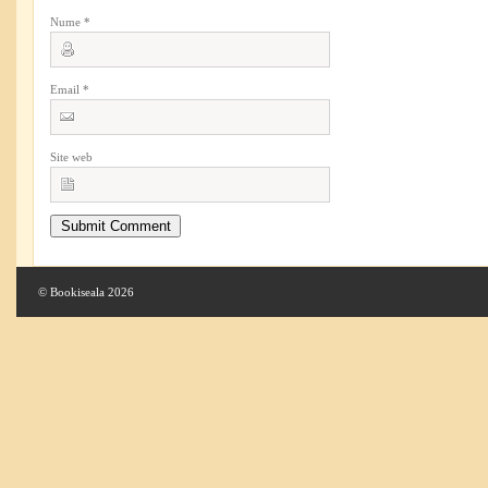
Nume
*
Email
*
Site web
© Bookiseala 2026