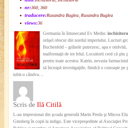
nr:
360, 360
traducere:
Ruxandra Buglea, Ruxandra Buglea
views:
36
Germania în întunecatul Ev Mediu:
inchizitoru
orăşel obscur din nordul imperiului. Lucruri gro
Buchenfeld – grânele putrezesc, apa e otrăvită, 
malformaţii de tot felul. Locuitorii cred că ştiu 
pentru toate acestea: Katrin, nevasta farmacistu
să înceapă investigaţiile, fiindcă o cunoaşte pe 
iubit-o cândva…
Scris de
Ilă Citilă
L-au impresionat din şcoala generală Marin Preda şi Mircea Eli
Ginsberg în copii la indigo. Este vicepreşedinte al Asociaţiei Pro