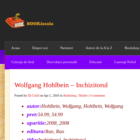
Acasa
Despre noi
Parteneri
Autori de la A la Z
Bookshop
Colecţia de Artă
Dezvoltare personală
Educatie
Laureaţi Nobel
Wolfgang Hohlbein – Inchizitorul
Posted by
Ilă Citilă
on Apr 1, 2010 in
Bookshop
,
Thriller
|
0 comments
autor:
Hohlbein, Wolfgang, Hohlbein, Wolfgang
pret:
54.99, 54.99
aparitie:
2008, 2008
editura:
Rao, Rao
titlu:
Inchizitorul, Inchizitorul