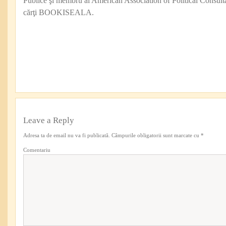
Publice şi membru al American Association of Political Consul
cărţi BOOKISEALA.
Leave a Reply
Adresa ta de email nu va fi publicată.
Câmpurile obligatorii sunt marcate cu
*
Comentariu