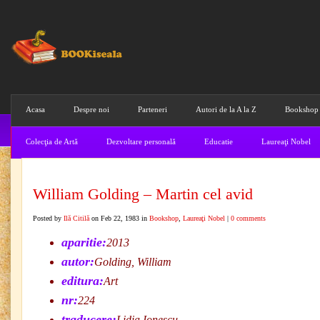
Acasa
Despre noi
Parteneri
Autori de la A la Z
Bookshop
Colecţia de Artă
Dezvoltare personală
Educatie
Laureaţi Nobel
William Golding – Martin cel avid
Posted by
Ilă Citilă
on Feb 22, 1983 in
Bookshop
,
Laureaţi Nobel
|
0 comments
aparitie:
2013
autor:
Golding, William
editura:
Art
nr:
224
traducere:
Lidia Ionescu