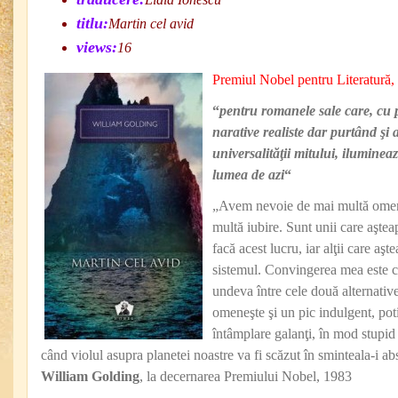
titlu:
Martin cel avid
views:
16
Premiul Nobel pentru Literatură,
“
pentru romanele sale care, cu p
narative realiste dar purtând şi a
universalităţii mitului, ilumine
lumea de azi
“
„Avem nevoie de mai multă omeni
multă iubire. Sunt unii care aşteap
facă acest lucru, iar alţii care aş
sistemul. Convingerea mea este că
undeva între cele două alternati
omeneşte şi un pic indulgent, po
întâmplare galanţi, în mod stupid ş
când violul asupra planetei noastre va fi scăzut în sminteala-i ab
William Golding
, la decernarea Premiului Nobel, 1983