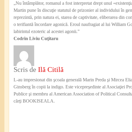
„Nu întâmplător, romanul a fost interpretat drept unul «existenţia
Martin pune în discuţie statutul de prizonier al individului în g
reprezintă, prin natura ei, starea de captivitate, eliberarea din 
o terifiantă încordare agonică. Eroul naufragiat al lui William G
labirintul ezoteric al acestei agonii.”
Codrin Liviu Cuţitaru
Scris de
Ilă Citilă
L-au impresionat din şcoala generală Marin Preda şi Mircea Eli
Ginsberg în copii la indigo. Este vicepreşedinte al Asociaţiei Pro
Publice şi membru al American Association of Political Consul
cărţi BOOKISEALA.