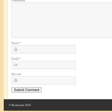
Comentariu
Nume
*
Email
*
Site web
© Bookiseala 2026