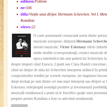
editura:
Polirom
nr:
506
titlu:
Vieţile unui dirijor. Hermann Scherchen. Vol I. Memo
România
views:
22
O carte pasionantă consacrată uneia dintre persona
muzicale europene: dirijorul
Hermann Scherche
istoriei muzicale,
Victor Eskenasy
oferă cititor
multe inedite (corespondenţă, cronici muzicale di
epoca interbelică din anii şederii lui Scherchen l
despre timpuri când Enescu, Lipatti sau Clara Haskil concertau p
când un dirijor de talia lui Scherchen interpreta strălucit în primă
compozitorilor români pe scenele europene, iar stagiunea bucu
drept invitaţi pe unii dintre cei mai mari interpreţi sau dirijori ai
Eskenasy redeşteaptă nostalgii pozitive şi inventariază posiblită
muzicală românească a putut să le fructifice graţie unei personali
preţuire pentru România a fost cu adevărat nemăsurată.