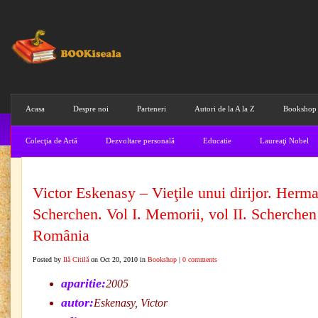
Acasa
Despre noi
Parteneri
Autori de la A la Z
Bookshop
Colecţia de Artă
Dezvoltare personală
Educatie
Laureaţi Nobel
Victor Eskenasy – Vieţile unui dirijor. Herm
Scherchen. Vol I. Memorii, vol II. Scherchen
România
Posted by
Ilă Citilă
on Oct 20, 2010 in
Bookshop
|
0 comments
aparitie:
2005
autor:
Eskenasy, Victor