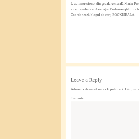
L-au impresionat din şcoala generală Marin Pred
vicepreşedinte al Asociaţiei Profesioniştilor de
Coordonează blogul de cărţi BOOKISEALA.
Leave a Reply
Adresa ta de email nu va fi publicată.
Câmpurile
Comentariu