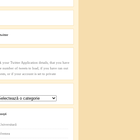
twitter
k your Twitter Application details, that you have
he number of tweets to load, if you have ran out
sts, or if your account is set to private
neşti
Universitară
 Vremea