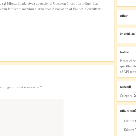
a şi Mircea Eliade. Avea poemele lui Ginsberg în copii la indigo. Este
 Relaţii Publice şi membru al American Association of Political Consultants.
editor
ilă citilă on 
twitter:
Please chec
specified t
of API reque
categorii
 obligatorii sunt marcate cu
*
Categorii
edituri româ
Editura 
Editura