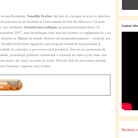
u revista Kontinent,
Venedikt Erofeev
declara că a început să scrie cu adevărat
itul primului an de facultate la Universitatea de Stat din Moscova. Cu toate
bogdan lefte
te care alcătuiesc
Jurnalul unui psihopat
, acoperind perioada dintre 14
oiembrie 1957, sunt încredinţate celui mai bun prieten cu rugămintea de a nu
ă moartea sa. Bântuit de temele obsesive ale postmodernismului – violenţă, sex,
 Jurnalul lui Erofeev aşează în rama ficţiunii trimiterile la persoanele şi
esându-le cititorilor o provocare etică şi estetică. Într-un joc permanent de
tualism, monologul polifonic antrenează o varietate de stiluri şi de citate care
ste teatru, iar omul, un actor pe scenă. Dincolo însă de aura intens teatrală,
nt fascinant: naşterea unui scriitor.
Bunătărie.r