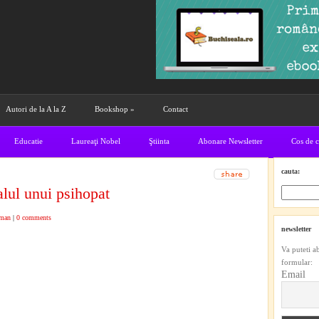
Autori de la A la Z
Bookshop
»
Contact
Educatie
Laureaţi Nobel
Ştiinta
Abonare Newsletter
Cos de 
cauta:
lul unui psihopat
man
|
0 comments
newsletter
Va puteti a
formular:
Email