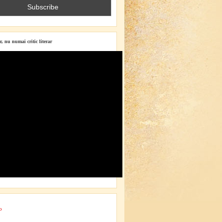
r, nu numai critic literar
o