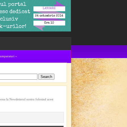
cumparaturi
»
bona la Newsletterul nostru folosind acest