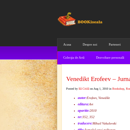
Acasa
Despre noi
Parteneri
Colecţia de Artă
Dezvoltare personală
Venedikt Erofeev – Jurna
Posted by
Ilă Citilă
on Aug 1, 2010 in
Bookshop
,
Ro
autor:
Erofeev, Venedikt
editura:
Art
aparitie:
2010
nr:
352, 352
traducere:
Mihail Vakulovski
titlu:
Jurnalul unui psihopat