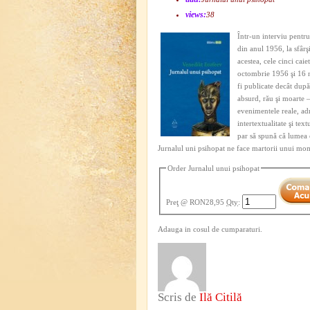
views:
38
Într-un interviu pentr
din anul 1956, la sfârş
acestea, cele cinci caie
octombrie 1956 şi 16 n
fi publicate decât dup
absurd, rău şi moarte –
evenimentele reale, adr
intertextualitate şi tex
par să spună că lumea e
Jurnalul uni psihopat ne face martorii unui mome
Order Jurnalul unui psihopat
Preţ
@ RON28,95
Qty
:
Adauga in cosul de cumparaturi.
Scris de
Ilă Citilă