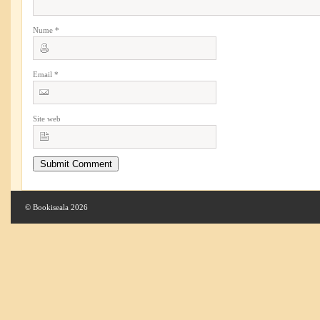
Nume
*
Email
*
Site web
© Bookiseala 2026