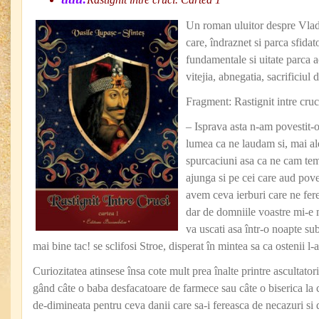
Un roman uluitor despre Vla
care, îndraznet si parca sfidato
fundamentale si uitate parca a
vitejia, abnegatia, sacrificiul 
Fragment: Rastignit intre cruc
– Isprava asta n-am povestit-o
lumea ca ne laudam si, mai al
spurcaciuni asa ca ne cam te
ajunga si pe cei care aud pove
avem ceva ierburi care ne fere
dar de domniile voastre mi-e m
va uscati asa într-o noapte s
mai bine tac! se sclifosi Stroe, disperat în mintea sa ca ostenii l-
Curiozitatea atinsese însa cote mult prea înalte printre ascultatori
gând câte o baba desfacatoare de farmece sau câte o biserica la 
de-dimineata pentru ceva danii care sa-i fereasca de necazuri si 