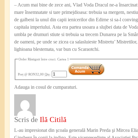
– Acum mai bine de zece ani, Vlad Voda Dracul ne-a însarcinat 
mare însemnatate si tare primejdioasa: trebuia sa mergem, nestiut
de galbeni la unul din capii ienicerilor din Edirne si sa-l convin
capitala imperiului. Asta era partea usoara a slujbei data de Vo
umbla pe drumuri stiute si trebuia sa trecem Dunarea pe la Smârc
de oameni, pe unde se zicea ca salasluieste Mistretu’ Mistretilor
lighioana blestemata, var bun cu Scaraotchi.
Order Răstignit între cruci. Cartea 1
Preț
@ RON32,00
Qty
:
Adauga in cosul de cumparaturi.
Scris de
Ilă Citilă
L-au impresionat din şcoala generală Marin Preda şi Mircea Eli
Ginsberg în copii la indigo. Este vicepreşedinte al Asociaţiei Pro