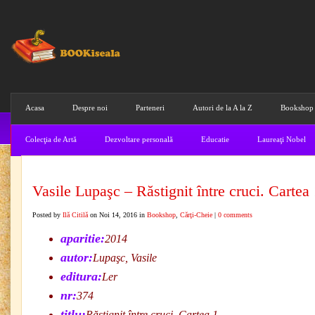
Acasa
Despre noi
Parteneri
Autori de la A la Z
Bookshop
Colecţia de Artă
Dezvoltare personală
Educatie
Laureaţi Nobel
Vasile Lupaşc – Răstignit între cruci. Cartea
Posted by
Ilă Citilă
on Noi 14, 2016 in
Bookshop
,
Cărţi-Cheie
|
0 comments
aparitie:
2014
autor:
Lupaşc, Vasile
editura:
Ler
nr:
374
titlu:
Răstignit între cruci. Cartea 1