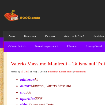
Acasa
Despre noi
Parteneri
Autori de la A la Z
Bookshop
Colecţia de Artă
Dezvoltare personală
Educatie
Laureaţi Nobel
Valerio Massimo Manfredi – Talismanul Troi
Posted by
Ilă Citilă
on Aug 1, 2010 in
Bookshop
,
Roman istoric
|
0 comments
editura:
All
autor:
Manfredi, Valerio Massimo
nr:
368
aparitie:
2008
titlu:
Talismanul Troiei