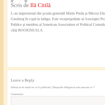
Scris de
Ilă Citilă
L-au impresionat din şcoala generală Marin Preda şi Mircea Eli
Ginsberg în copii la indigo. Este vicepreşedinte al Asociaţiei Pro
Publice şi membru al American Association of Political Consul
cărţi BOOKISEALA.
Leave a Reply
Adresa ta de email nu va fi publicată.
Câmpurile obligatorii sunt marcate cu
*
Comentariu