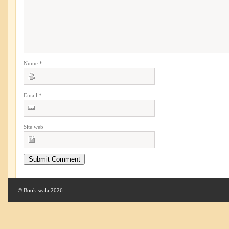
Nume
*
Email
*
Site web
© Bookiseala 2026