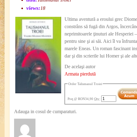
views:
18
Ultima aventură a eroului grec Diomed
constrâns să fugă din Argos, încercând
neprimitoarele ţinuturi ale Hesperiei –
pentru sine şi ai săi. Aici îl va înfrun
marele Eneas. Un roman fascinant insp
dar şi din scrierile lui Homer şi ale alto
De acelaşi autor
Armata pierdută
Order Talismanul Troiei
Preţ
@ RON34,90
Qty
:
Adauga in cosul de cumparaturi.