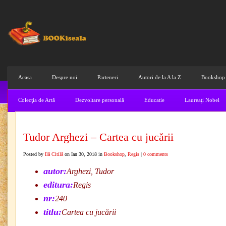
Acasa
Despre noi
Parteneri
Autori de la A la Z
Bookshop
Colecţia de Artă
Dezvoltare personală
Educatie
Laureaţi Nobel
Tudor Arghezi – Cartea cu jucării
Posted by
Ilă Citilă
on Ian 30, 2018 in
Bookshop
,
Regis
|
0 comments
autor:
Arghezi, Tudor
editura:
Regis
nr:
240
titlu:
Cartea cu jucării