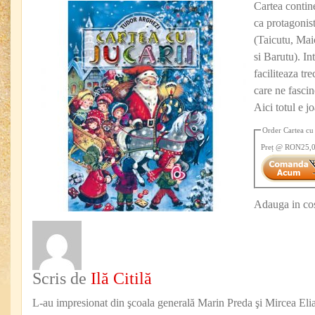
Cartea contin
ca protagonist
(Taicutu, Maic
si Barutu). In
faciliteaza tre
care ne fascin
Aici totul e 
Order Cartea cu 
Preț
@ RON25,
Adauga in cos
Scris de
Ilă Citilă
L-au impresionat din şcoala generală Marin Preda şi Mircea Eli