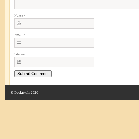
Nume
*
Email
*
Site web
© Bookiseala 2026