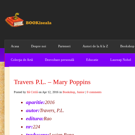
Acasa
Despre noi
Parteneri
Autori de la A la Z
Bookshop
Colecţia de Artă
Dezvoltare personală
Educatie
Laureaţi Nobel
Travers P.L. – Mary Poppins
Posted by
Ilă Citilă
on Apr 12, 2016 in
Bookshop
,
Junior
|
0 comments
aparitie:
2016
autor:
Travers, P.L.
editura:
Rao
nr:
224
traducere:
Lucian Popa