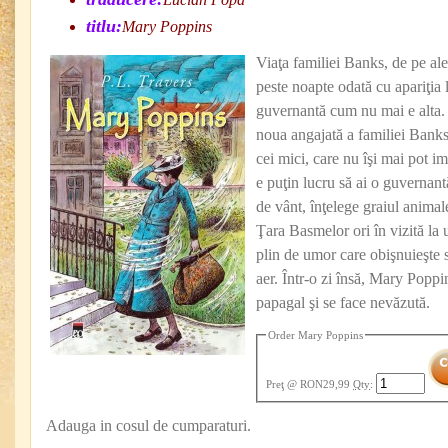
titlu:
Mary Poppins
Viaţa familiei Banks, de pe ale
peste noapte odată cu apariţia
guvernantă cum nu mai e alta. 
noua angajată a familiei Banks
cei mici, care nu îşi mai pot i
e puţin lucru să ai o guvernant
de vânt, înţelege graiul animal
Ţara Basmelor ori în vizită la
plin de umor care obişnuieşte s
aer. Într-o zi însă, Mary Poppi
papagal şi se face nevăzută.
Order Mary Poppins
Preţ
@ RON29,99
Qty
:
Adauga in cosul de cumparaturi.