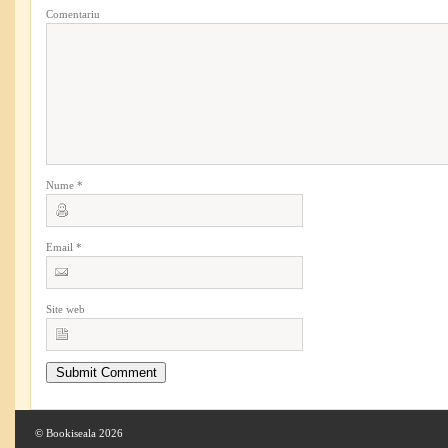
Comentariu
Nume
*
Email
*
Site web
© Bookiseala 2026