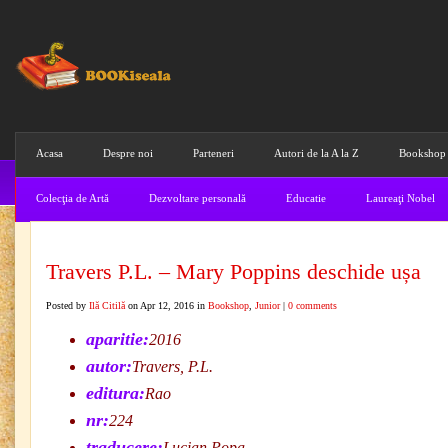
Acasa
Despre noi
Parteneri
Autori de la A la Z
Bookshop
Colecţia de Artă
Dezvoltare personală
Educatie
Laureaţi Nobel
Travers P.L. – Mary Poppins deschide ușa
Posted by
Ilă Citilă
on Apr 12, 2016 in
Bookshop
,
Junior
|
0 comments
aparitie:
2016
autor:
Travers, P.L.
editura:
Rao
nr:
224
traducere:
Lucian Popa