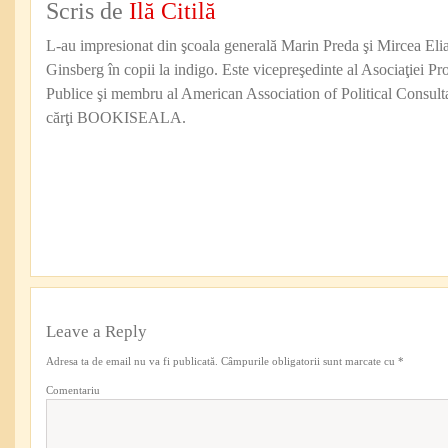
Scris de
Ilă Citilă
L-au impresionat din şcoala generală Marin Preda şi Mircea Eli
Ginsberg în copii la indigo. Este vicepreşedinte al Asociaţiei Pro
Publice şi membru al American Association of Political Consul
cărţi BOOKISEALA.
Leave a Reply
Adresa ta de email nu va fi publicată.
Câmpurile obligatorii sunt marcate cu
*
Comentariu