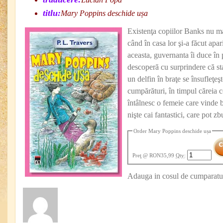
titlu:
Mary Poppins deschide ușa
Existenţa copiilor Banks nu mai
când în casa lor şi-a făcut apa
aceasta, guvernanta îi duce în 
descoperă cu surprindere că sta
un delfin în braţe se însufleţeş
cumpărături, în timpul căreia c
întâlnesc o femeie care vinde 
nişte cai fantastici, care pot zb
Order Mary Poppins deschide ușa
Preţ
@ RON35,99
Qty
:
Adauga in cosul de cumparatur