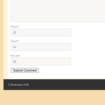
Nume
*
Email
*
Site web
© Bookiseala 2026