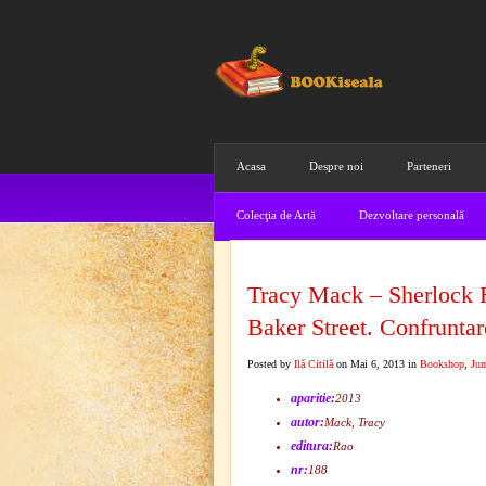
Acasa
Despre noi
Parteneri
Colecţia de Artă
Dezvoltare personală
Tracy Mack – Sherlock H
Baker Street. Confruntar
Posted by
Ilă Citilă
on Mai 6, 2013 in
Bookshop
,
Jun
aparitie:
2013
autor:
Mack, Tracy
editura:
Rao
nr:
188