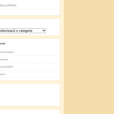
co/R5ep2PNKPn
neşti
Universitară
 Vremea
itorial RAO
ed.tv