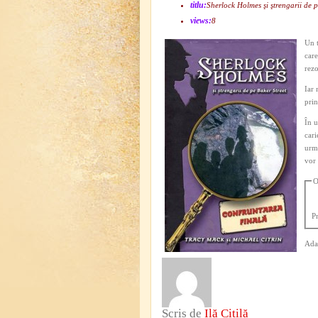
titlu:
Sherlock Holmes şi ştrengarii de 
views:
8
Un t
care
rez
Iar 
prin
În u
cari
urmă
vor 
O
P
Ada
Scris de
Ilă Citilă