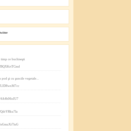
twitter
n timp ce buchiseşti
.co/BQXKrtTCmd
n pod şi cu şuncile vegetale...
.co/LID8wxM7cc
co/4A4b06oIU7
co/QdrYRku7la
co/nGmzXt7luG