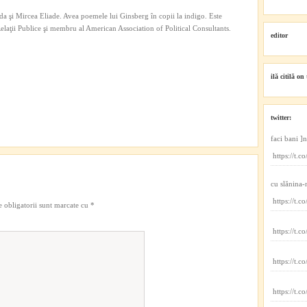
a şi Mircea Eliade. Avea poemele lui Ginsberg în copii la indigo. Este
 Relaţii Publice şi membru al American Association of Political Consultants.
editor
ilă citilă on 
twitter:
faci bani ]
https://t
cu slănina-
https://t
 obligatorii sunt marcate cu
*
https://t.
https://t.
https://t.