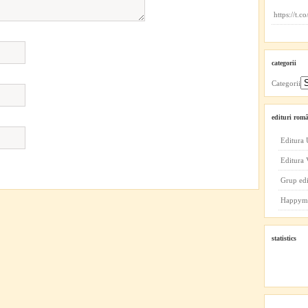
https://t.
categorii
Categorii
edituri româ
Editura 
Editura
Grup ed
Happym
statistics