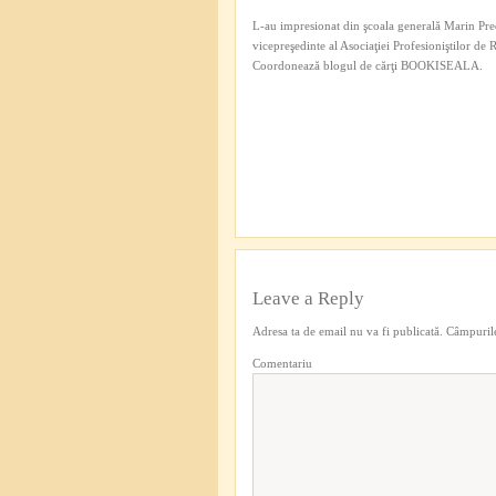
L-au impresionat din şcoala generală Marin Pred
vicepreşedinte al Asociaţiei Profesioniştilor de
Coordonează blogul de cărţi BOOKISEALA.
Leave a Reply
Adresa ta de email nu va fi publicată.
Câmpurile
Comentariu