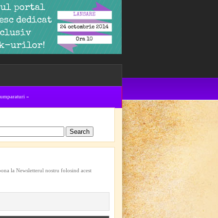
cumparaturi
»
bona la Newsletterul nostru folosind acest