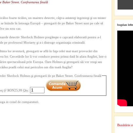
pe Baker Street. Confruntarea finală
icălos foarte ticălos, un maestru detectiv, câţiva asistenţi ingenioşi şi un mister
 se întinde în întreaga Europă – ştrengarii de pe Baker Street sunt pe cale să
bogdan lefte
olve un nou caz.
marele detectiv Sherlock Holmes pregăteşte o capcană elaborată pentru a-l
de pe profesorul Moriarty şi a-i distruge organizaţia criminală.
ltima lor aventură, ştrengarii se află în faţa celei mai mari provocări din
era lor. Cercetările lor îi vor conduce pentru prima dată în afara Angliei, într-o
rire spectaculoasă prin Europa. Oare Holmes şi ştrengarii săi vor reuşi sau
cădea pradă celui mai periculos om din toată Anglia?
rder Sherlock Holmes şi ştrengarii de pe Baker Street. Confruntarea finală
reţ
@ RON25,99
Qty
:
uga in cosul de cumparaturi.
Bunătărie.r