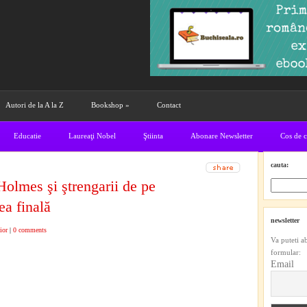
Autori de la A la Z
Bookshop
»
Contact
Educatie
Laureaţi Nobel
Ştiinta
Abonare Newsletter
Cos de 
cauta:
olmes şi ştrengarii de pe
ea finală
newsletter
ior
|
0 comments
Va puteti a
formular:
Email