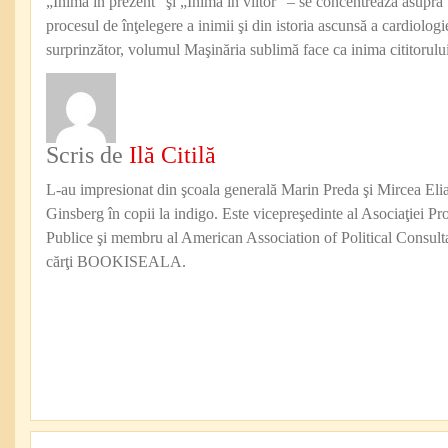
„Inima în prezent” şi „Inima în viitor” – se concentrează asupra
procesul de înţelegere a inimii şi din istoria ascunsă a cardiologie
surprinzător, volumul Maşinăria sublimă face ca inima cititorului 
Scris de
Ilă Citilă
L-au impresionat din şcoala generală Marin Preda şi Mircea Eli
Ginsberg în copii la indigo. Este vicepreşedinte al Asociaţiei Pro
Publice şi membru al American Association of Political Consul
cărţi BOOKISEALA.