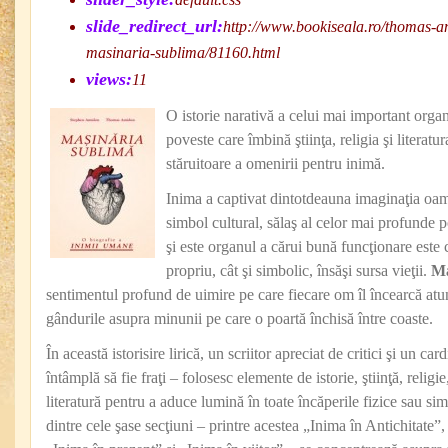
slide_redirect_url:
http://www.bookiseala.ro/thoma
masinaria-sublima/81160.html
views:
11
O istorie narativă a celui mai important orga
poveste care îmbină ştiinţa, religia şi literatu
stăruitoare a omenirii pentru inimă.
Inima a captivat dintotdeauna imaginaţia oame
simbol cultural, sălaş al celor mai profunde por
şi este organul a cărui bună funcţionare este c
propriu, cât şi simbolic, însăşi sursa vieţii.
Ma
sentimentul profund de uimire pe care fiecare om îl încearcă atu
gândurile asupra minunii pe care o poartă închisă între coaste.
În această istorisire lirică, un scriitor apreciat de critici şi un c
întâmplă să fie fraţi – folosesc elemente de istorie, ştiinţă, religi
literatură pentru a aduce lumină în toate încăperile fizice sau sim
dintre cele şase secţiuni – printre acestea „Inima în Antichitate”