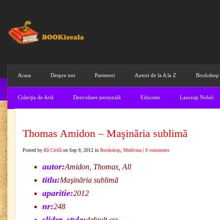
Acasa
Despre noi
Parteneri
Autori de la A la Z
Bookshop
Colecţia de Artă
Dezvoltare personală
Educatie
Laureaţi Nobel
Thomas Amidon – Maşinăria sublimă
Posted by
Ilă Citilă
on Sep 9, 2012 in
Bookshop
,
Medicina
|
0 comments
autor:
Amidon, Thomas, All
titlu:
Maşinăria sublimă
aparitie:
2012
nr:
248
slider_style:
default.css