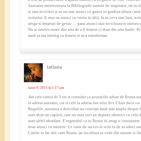
Autoarea mentioneaza la Bibliografie sursele de inspiratie, iar tu il
te mai reciclezi si sa nu mai arunci cu gunoi in gradina altuia cand
scrisului. E usor sa arunci cu venin in altii, fa tu ceva mai bun, scr
aroga-ti drepturi de geniu … pana atunci mai recicleaza-ti mintea si
Nu ai inteles nimic din arta de a fi femeie ci doar din arta barfei. P
mult sa ma inteleg ca femeie si m-a transformat.
tatiana
iunie 9, 2011 la 1:17 pm
Am citit cartea de 5 ori si consider ca acuzatiile aduse de Ileana sun
la adresa autoarei, cat si cele la adresa site-ului dvs. Chiar daca s-a
Regulile, autoarea a dezvoltat un concept mult mai amplu despre fe
sunt doar un capitol, care nu sunt nici pe departe identice cu cele 
sunt altfel abordate. E regretabil ca tu Ileana iti arogi o cunoastere
doar arunci cu mizerie. Ce carte de succes ai scris tu de sa aduci a
Cartile se fac din carti Ileana, iar incultura se vede din rautate si 