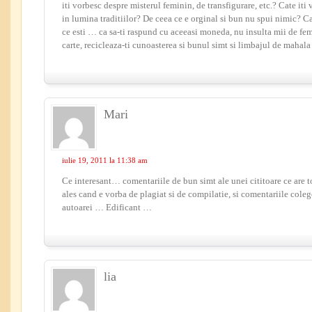
iti vorbesc despre misterul feminin, de transfigurare, etc.? Cate iti
in lumina traditiilor? De ceea ce e orginal si bun nu spui nimic? 
ce esti … ca sa-ti raspund cu aceeasi moneda, nu insulta mii de feme
carte, recicleaza-ti cunoasterea si bunul simt si limbajul de mahal
Mari
iulie 19, 2011 la 11:38 am
Ce interesant… comentariile de bun simt ale unei cititoare ce are to
ales cand e vorba de plagiat si de compilatie, si comentariile coleg
autoarei … Edificant …
lia