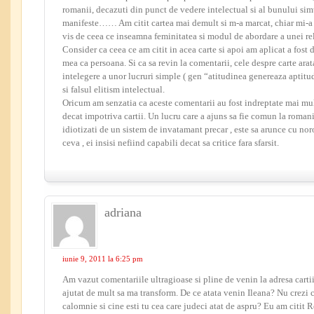
romanii, decazuti din punct de vedere intelectual si al bunului sim
manifeste…… Am citit cartea mai demult si m-a marcat, chiar mi-a 
vis de ceea ce inseamna feminitatea si modul de abordare a unei rel
Consider ca ceea ce am citit in acea carte si apoi am aplicat a fost 
mea ca persoana. Si ca sa revin la comentarii, cele despre carte arat
intelegere a unor lucruri simple ( gen “atitudinea genereaza aptitu
si falsul elitism intelectual.
Oricum am senzatia ca aceste comentarii au fost indreptate mai mu
decat impotriva cartii. Un lucru care a ajuns sa fie comun la romani
idiotizati de un sistem de invatamant precar , este sa arunce cu nor
ceva , ei insisi nefiind capabili decat sa critice fara sfarsit.
adriana
iunie 9, 2011 la 6:25 pm
Am vazut comentariile ultragioase si pline de venin la adresa carti
ajutat de mult sa ma transform. De ce atata venin Ileana? Nu crezi c
calomnie si cine esti tu cea care judeci atat de aspru? Eu am citit 