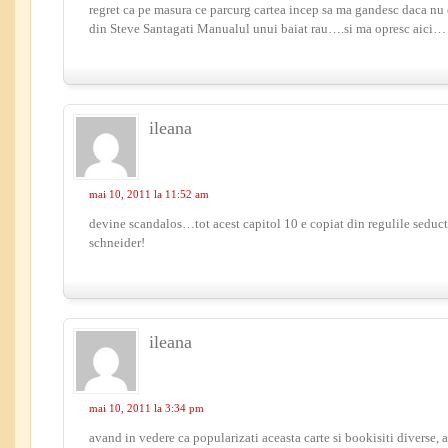
regret ca pe masura ce parcurg cartea incep sa ma gandesc daca nu 
din Steve Santagati Manualul unui baiat rau….si ma opresc aici…
ileana
mai 10, 2011 la 11:52 am
devine scandalos…tot acest capitol 10 e copiat din regulile seducti
schneider!
ileana
mai 10, 2011 la 3:34 pm
avand in vedere ca popularizati aceasta carte si bookisiti diverse, 