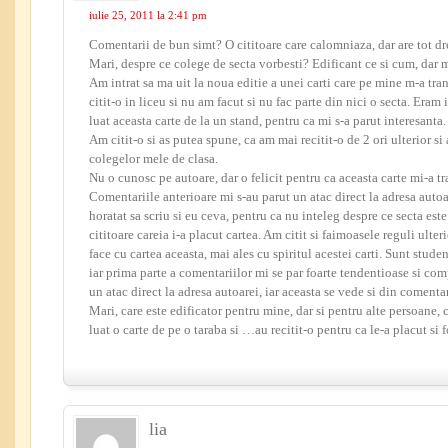
iulie 25, 2011 la 2:41 pm
Comentarii de bun simt? O cititoare care calomniaza, dar are tot dr
Mari, despre ce colege de secta vorbesti? Edificant ce si cum, dar 
Am intrat sa ma uit la noua editie a unei carti care pe mine m-a tr
citit-o in liceu si nu am facut si nu fac parte din nici o secta. Eram 
luat aceasta carte de la un stand, pentru ca mi s-a parut interesanta.
Am citit-o si as putea spune, ca am mai recitit-o de 2 ori ulterior s
colegelor mele de clasa.
Nu o cunosc pe autoare, dar o felicit pentru ca aceasta carte mi-a tr
Comentariile anterioare mi s-au parut un atac direct la adresa auto
horatat sa scriu si eu ceva, pentru ca nu inteleg despre ce secta est
cititoare careia i-a placut cartea. Am citit si faimoasele reguli ulter
face cu cartea aceasta, mai ales cu spiritul acestei carti. Sunt stud
iar prima parte a comentariilor mi se par foarte tendentioase si com
un atac direct la adresa autoarei, iar aceasta se vede si din comentar
Mari, care este edificator pentru mine, dar si pentru alte persoane, 
luat o carte de pe o taraba si …au recitit-o pentru ca le-a placut si f
lia