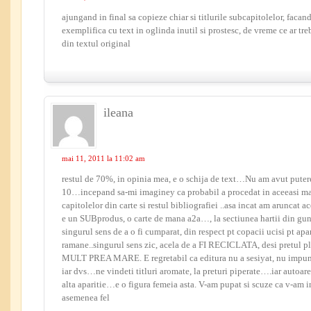
ajungand in final sa copieze chiar si titlurile subcapitolelor, faca
exemplifica cu text in oglinda inutil si prostesc, de vreme ce ar 
din textul original
ileana
mai 11, 2011 la 11:02 am
restul de 70%, in opinia mea, e o schija de text…Nu am avut putere
10…incepand sa-mi imaginey ca probabil a procedat in aceeasi man
capitolelor din carte si restul bibliografiei ..asa incat am aruncat a
e un SUBprodus, o carte de mana a2a…, la sectiunea hartii din g
singurul sens de a o fi cumparat, din respect pt copacii ucisi pt apari
ramane..singurul sens zic, acela de a FI RECICLATA, desi pretul pl
MULT PREA MARE. E regretabil ca editura nu a sesiyat, nu impune u
iar dvs…ne vindeti titluri aromate, la preturi piperate….iar autoare
alta aparitie…e o figura femeia asta. V-am pupat si scuze ca v-am 
asemenea fel