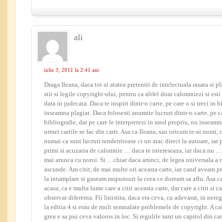
ali
iulie 3, 2011 la 2:41 am
Draga Ileana, daca tot ai atatea pretentii de intelectuala rasata si pl
stii si legile copyright-ului, pentru ca altfel doar calomniezi si esti
data in judecata. Daca te inspiri dintr-o carte, pe care o si treci in b
inseamna plagiat. Daca folosesti anumite lucruri dintr-o carte, pe 
bibliografie, dar pe care le interpretezi in mod propriu, nu inseam
urmei cartile se fac din carti. Asa ca Ileana, sau oricum te-ai numi, 
numai ca sunt lucruri tendentioase ci un atac direct la autoare, iar 
primi si acuzatia de calomnie … daca te intereseaza, iar daca nu …
mai arunca cu noroi. Si …chiar daca arunci, de legea universala a r
ascunde. Am citit, de mai multe ori aceasta carte, iar cand aveam
la intamplare si gaseam raspunsuri la ceea ce doream sa aflu. Asa c
acasa, ca e multa lume care a citit aceasta carte, dar care a citit si c
observat diferenta. Fii linistita, daca era ceva, cu adevarat, in ner
la editia 4 si erau de mult semnalate problemele de copyright. A c
greu e sa pui ceva valoros in loc. Si regulile sunt un capitol din ca