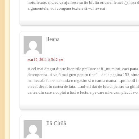
notorietate, si cred ca ajunsese sa fie biblia oricarei femei :)), insa 
argumentele, voi compara textele si voi reveni
ileana
mai 10, 2011 la 5:12 pm
si cel mai dragut dintre lucrurile preluate ar fi „nu minti, caci pan
descoperita ..si va fi mai greu pentru tine”—de la pagina 153, sin
ma inseala f tare memoria o regasim si-n cartea mama….probabil i
elevat decat in cartea de fata…..mi-ati dat de lucru, pentru ca ghini
cartea din care a copiat a fost o lectura pe care mi-a cam placut s-o t
Ilă Citilă