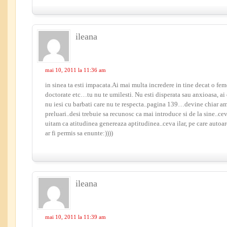
ileana
mai 10, 2011 la 11:36 am
in sinea ta esti impacata.Ai mai multa incredere in tine decat o feme
doctorate etc…tu nu te umilesti. Nu esti disperata sau anxioasa, ai 
nu iesi cu barbati care nu te respecta..pagina 139…devine chiar
preluari..desi trebuie sa recunosc ca mai introduce si de la sine..ce
uitam ca atitudinea genereaza aptitudinea..ceva ilar, pe care aut
ar fi permis sa enunte:))))
ileana
mai 10, 2011 la 11:39 am