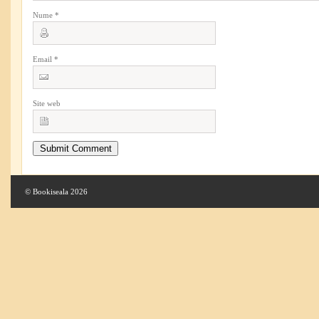
Nume
*
Email
*
Site web
© Bookiseala 2026