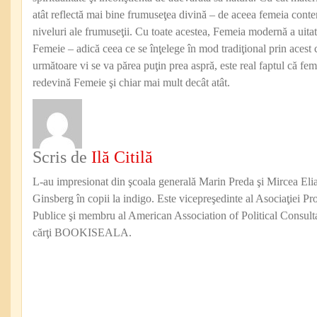
atât reflectă mai bine frumuseţea divină – de aceea femeia cont
niveluri ale frumuseţii. Cu toate acestea, Femeia modernă a uitat
Femeie – adică ceea ce se înţelege în mod tradiţional prin acest 
următoare vi se va părea puţin prea aspră, este real faptul că f
redevină Femeie şi chiar mai mult decât atât.
Scris de
Ilă Citilă
L-au impresionat din şcoala generală Marin Preda şi Mircea Eli
Ginsberg în copii la indigo. Este vicepreşedinte al Asociaţiei Pro
Publice şi membru al American Association of Political Consul
cărţi BOOKISEALA.