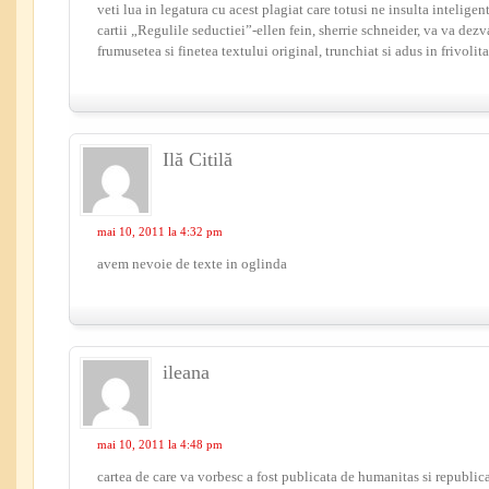
veti lua in legatura cu acest plagiat care totusi ne insulta inteligen
cartii „Regulile seductiei”-ellen fein, sherrie schneider, va va dezv
frumusetea si finetea textului original, trunchiat si adus in frivolit
Ilă Citilă
mai 10, 2011 la 4:32 pm
avem nevoie de texte in oglinda
ileana
mai 10, 2011 la 4:48 pm
cartea de care va vorbesc a fost publicata de humanitas si republica