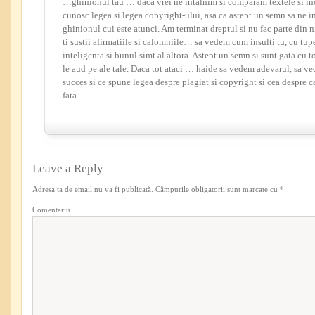
…ghinionul tau … daca vrei ne intalnim si comparam textele si i
cunosc legea si legea copyright-ului, asa ca astept un semn sa ne 
ghinionul cui este atunci. Am terminat dreptul si nu fac parte din n
ti sustii afirmatiile si calomniile… sa vedem cum insulti tu, cu tupe
inteligenta si bunul simt al altora. Astept un semn si sunt gata cu
le aud pe ale tale. Daca tot ataci … haide sa vedem adevarul, sa 
succes si ce spune legea despre plagiat si copyright si cea despre
fata …
Leave a Reply
Adresa ta de email nu va fi publicată.
Câmpurile obligatorii sunt marcate cu
*
Comentariu