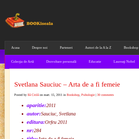
Acasa
Despre noi
Parteneri
Autori de la A la Z
Bookshop
Colecţia de Artă
Dezvoltare personală
Educatie
Laureaţi Nobel
Svetlana Sauciuc – Arta de a fi femeie
Posted by
Ilă Citilă
on mart. 15, 2011 in
Bookshop
,
Psihologie
|
30 comments
aparitie:
2011
autor:
Sauciuc, Svetlana
editura:
Orfeu 2011
nr:
284
titlu:
Arta de a fi femeie