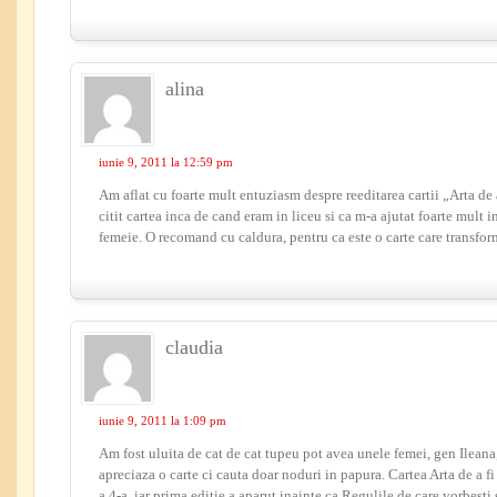
alina
iunie 9, 2011 la 12:59 pm
Am aflat cu foarte mult entuziasm despre reeditarea cartii „Arta de 
citit cartea inca de cand eram in liceu si ca m-a ajutat foarte mult 
femeie. O recomand cu caldura, pentru ca este o carte care transfor
claudia
iunie 9, 2011 la 1:09 pm
Am fost uluita de cat de cat tupeu pot avea unele femei, gen Ilean
apreciaza o carte ci cauta doar noduri in papura. Cartea Arta de a fi 
a 4-a, iar prima editie a aparut inainte ca Regulile de care vorbesti