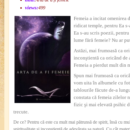
views:
499
Femeia a incitat omenirea d
ridicat temple, pentru Ea s-
Ea s-au scris poezii, pentr
lume fără femeie? Nu ar put
Astăzi, mai frumoasă ca or
inconştientă ca oricând de 
Femeia a pierdut mult din m
Spun mai frumoasă ca oric
vom uita în albumele cu fot
tablourile făcute de-a lun
constata că femeia zilelor 
fizic şi mai elevată psihic 
trecute.
De ce? Pentru că este cu mult mai pătrunsă de spirit, însă cu mu
spiritualitate şi inconştientă de adevărata sa natură. Cu cât materi