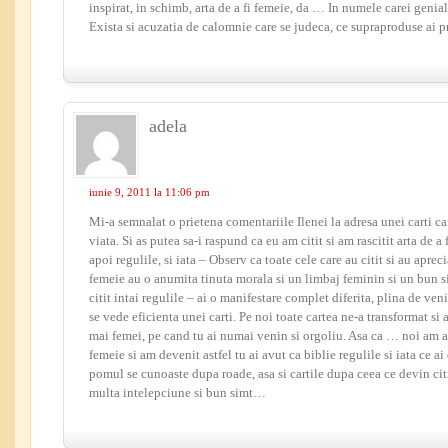
inspirat, in schimb, arta de a fi femeie, da … In numele carei genia
Exista si acuzatia de calomnie care se judeca, ce supraproduse ai p
adela
iunie 9, 2011 la 11:06 pm
Mi-a semnalat o prietena comentariile Ilenei la adresa unei carti c
viata. Si as putea sa-i raspund ca eu am citit si am rascitit arta de a 
apoi regulile, si iata – Observ ca toate cele care au citit si au apreci
femeie au o anumita tinuta morala si un limbaj feminin si un bun si
citit intai regulile – ai o manifestare complet diferita, plina de veni
se vede eficienta unei carti. Pe noi toate cartea ne-a transformat s
mai femei, pe cand tu ai numai venin si orgoliu. Asa ca … noi am av
femeie si am devenit astfel tu ai avut ca biblie regulile si iata ce 
pomul se cunoaste dupa roade, asa si cartile dupa ceea ce devin cit
multa intelepciune si bun simt…