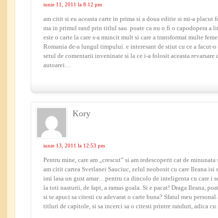
iunie 11, 2011 la 8:12 pm
am citit si eu aceasta carte in prima si a doua editie si mi-a placut 
ma in primul rand prin titlul sau. poate ca nu o fi o capodopera a li
este o carte la care s-a muncit mult si care a transformat multe feme
Romania de-a lungul timpului. e interesant de stiut cu ce a facut-
setul de comentarii inveninate si la ce i-a folosit aceasta revarsare 
autoarei…
Kory
iunie 13, 2011 la 12:53 pm
Pentru mine, care am „crescut” si am redescoperit cat de minunata 
am citit cartea Svetlanei Sauciuc, zelul neobosit cu care Ileana isi 
imi lasa un gust amar…pentru ca dincolo de inteligenta cu care i se
la toti nasturii, de fapt, a ramas goala. Si e pacat! Draga Ileana, poat
si te apuci sa citesti cu adevarat o carte buna? Sfatul meu personal a
titluri de capitole, si sa incerci sa o citesti printre randuri, adica cu 