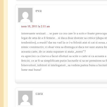
eva
iunie 10, 2011 la 2:11 am
interesante sesizari… se pare ca cea care le a scris e foarte preocup
legat de arta de a fi femeie…si daca doar doreste sa critice (dupa st
tendentios), a reusit! dar nu vad la ce i-a folosit atat ei cat si noua
nimic constructiv, ci doar vrea sa distruga.si daca tot sunt atatea fe
aceasta carte, de ce atata suparare si atata „noroi”?
eu apreciez ca cineva a facut eforturi sa scrie o carte si ca aceasta 
fericiti. ce ar fi sa simplificam putin lucrurile si sa ne permitem sa f
binevoitori, iubitori si intelegatori , sa vedem partea buna a lucruril
lume mai buna!
cara