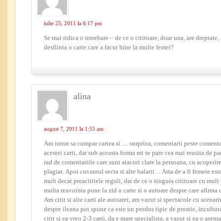
iulie 25, 2011 la 6:17 pm
Se mai ridica o intrebare – de ce o cititoare, doar una, are dreptate, 
desfiinta o carte care a facut bine la multe femei?
alina
august 7, 2011 la 1:55 am
Am intrat sa cumpar cartea si … surpriza, comentarii peste comentari
acestei carti, dar sub aceasta forma mi se pare cea mai reusita de p
rad de comentariile care sunt atacuri clare la persoana, cu acoperire
plagiat. Apoi cuvantul secta si alte balarii… Arta de a fi femeie es
mult decat preacititele reguli, dar de ce o singura cititoare cu mult 
multa reavointa pune la zid o carte si o autoare despre care afirma c
Am citit si alte carti ale autoarei, am vazut si spectacole cu scenari
despre ileana pot spune ca este un produs tipic de prostie, incultura
citit si ea vreo 2-3 carti, da e mare specialista, a vazut si ea o asem