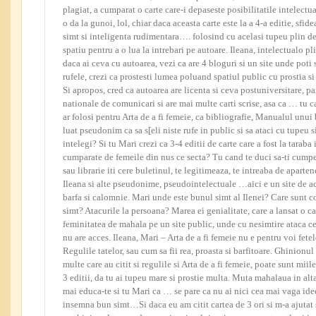
plagiat, a cumparat o carte care-i depaseste posibilitatile intelectual
o da la gunoi, lol, chiar daca aceasta carte este la a 4-a editie, sfi
simt si inteligenta rudimentara…. folosind cu acelasi tupeu plin de
spatiu pentru a o lua la intrebari pe autoare. Ileana, intelectualo pl
daca ai ceva cu autoarea, vezi ca are 4 bloguri si un site unde poti sa
rufele, crezi ca prostesti lumea poluand spatiul public cu prostia s
Si apropos, cred ca autoarea are licenta si ceva postuniversitare, pa
nationale de comunicari si are mai multe carti scrise, asa ca … tu c
ar folosi pentru Arta de a fi femeie, ca bibliografie, Manualul unui
luat pseudonim ca sa s[eli niste rufe in public si sa ataci cu tupeu s
intelegi? Si tu Mari crezi ca 3-4 editii de carte care a fost la taraba 
cumparate de femeile din nus ce secta? Tu cand te duci sa-ti cumper
sau librarie iti cere buletinul, te legitimeaza, te intreaba de aparte
Ileana si alte pseudonime, pseudointelectuale …aici e un site de ach
barfa si calomnie. Mari unde este bunul simt al Ilenei? Care sunt 
simt? Atacurile la persoana? Marea ei genialitate, care a lansat o c
feminitatea de mahala pe un site public, unde cu nesimtire ataca ce
nu are acces. Ileana, Mari – Arta de a fi femeie nu e pentru voi fete
Regulile tatelor, sau cum sa fii rea, proasta si barfitoare. Ghinionul
multe care au citit si regulile si Arta de a fi femeie, poate sunt miil
3 editii, da tu ai tupeu mare si prostie multa. Muta mahalaua in alta
mai educa-te si tu Mari ca … se pare ca nu ai nici cea mai vaga ide
insemna bun simt…Si daca eu am citit cartea de 3 ori si m-a ajutat s